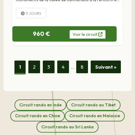
des villageois de l'incroyable massif des Annapurna à
travers un trek de toute beauté,...
11 JOURS
960 €
Voir
le
circuit
1
2
3
4
…
8
Suivant »
Circuit rando en Inde
Circuit rando au Tibet
Circuit rando en Chine
Circuit rando en Malaisie
Circuit rando au Sri Lanka