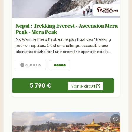
Nepal : Trekking Everest - Ascension Mera
Peak - Mera Peak
A 6476m, le Mera Peak est le plus haut des “trekking
peaks” népalais. C'est un challenge accessible aux
alpinistes souhaitant une première approche de la
haute altitude en Himalaya. De Lukla, nous longerons la
Dudh...
21 JOURS
5 790 €
Voir
le
circuit