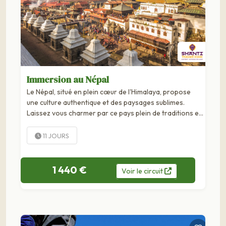
Immersion au Népal
Le Népal, situé en plein cœur de l'Himalaya, propose
une culture authentique et des paysages sublimes.
Laissez vous charmer par ce pays plein de traditions et
par la ferveur hindouiste des locaux. Avec un séjour au
Népal, dépaysement et...
11 JOURS
1 440 €
Voir
le
circuit