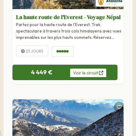
La haute route de l'Everest - Voyage Népal
Partez pour la haute route de l'Everest. Trek
spectaculaire à travers trois cols himalayens avec vues
imprenables sur les plus hauts sommets. Réservez
votre aventure! Alors que la majorité des trekkeurs se
contentent d'un aller-retour au camp de base de
23 JOURS
l'Everest, Atalante vous propose ici la Haute Route de...
4 449 €
Voir
le
circuit