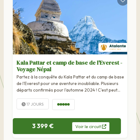
Kala Pattar et camp de base de l'Everest -
Voyage Népal
Partez à la conquête du Kala Pattar et du camp de base
de l'Everest pour une aventure inoubliable. Plusieurs
départs confirmés pour l'automne 2024 ! C'est peut
être le trek le plus célèbre au monde, celui qui mène au
camp de base de Sagarmatha, la "déesse mère du
17 JOURS
ciel"... Pour y...
3 399 €
Voir
le
circuit