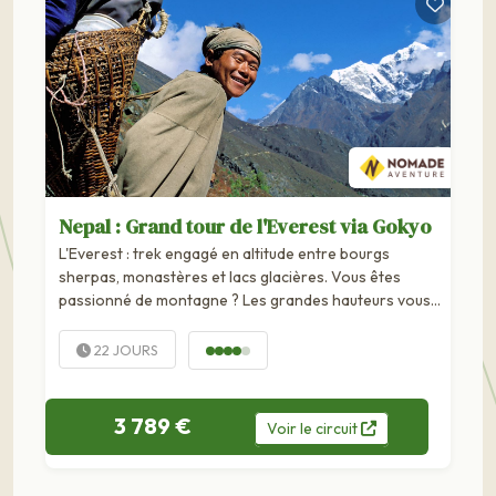
Nepal : Grand tour de l'Everest via Gokyo
L'Everest : trek engagé en altitude entre bourgs
sherpas, monastères et lacs glacières. Vous êtes
passionné de montagne ? Les grandes hauteurs vous
ont toujours fasciné ? Ce circuit est fait pour vous !
Partez à la conquête de la...
22 JOURS
3 789 €
Voir
le
circuit