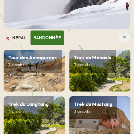
☰
NEPAL
RANDONNÉE
Tour des Annapurnas
Tour du Manaslu
7 circuits
7 circuits
Trek du Langtang
Trek du Mustang
4 circuits
3 circuits