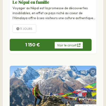
Le Népal en famille
Voyager au Népal est la promesse de découvertes
inoubliables, en effet ce pays niché au coeur de
l'Himalaya offre à ses visiteurs une culture authentique
ainsi que des paysages époustouflants. Tombez
amoureux de ce pays aux magnifiques villes...
11 JOURS
1 150 €
Voir
le
circuit