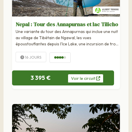
Nepal : Tour des Annapurnas et lac Tilicho
Une variante du tour des Annapurnas qui inclue une nuit
au village de Tibétain de Ngawal, les vues
époustouflantes depuis l'Ice Lake, une incursion de trois
jours pour admirer le lac Tilicho au pied de la grande
barrière et...
16 JOURS
3 395 €
Voir
le
circuit