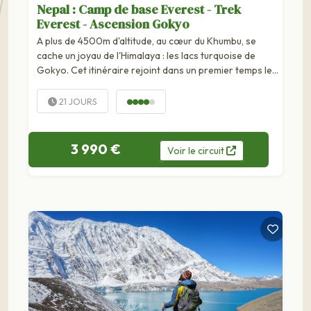
Nepal : Camp de base Everest - Trek
Everest - Ascension Gokyo
A plus de 4500m d'altitude, au cœur du Khumbu, se
cache un joyau de l'Himalaya : les lacs turquoise de
Gokyo. Cet itinéraire rejoint dans un premier temps les
lacs puis grimpe au sommet du Gokyo Ri (5360m) d'où
le...
21 JOURS
3 990 €
Voir
le
circuit