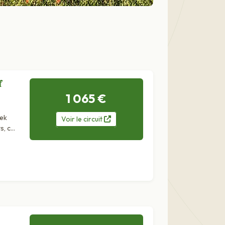
f
1 065 €
rek
Voir
le
circuit
s, ce