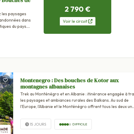
- Bouches de
2 790 €
 les paysages
 randonnées dans
Voir
le
circuit
tiques du pays.
Montenegro : Des bouches de Kotor aux
montagnes albanaises
Trek au Monténégro et en Albanie : itinérance engagée à tr
les paysages et ambiances rurales des Balkans. Au sud de
l'Europe, l'Albanie et le Monténégro offrent tous les deux un
visage montagneux propre à satisfaire les attentes du
randonneur avide de...
15 JOURS
DIFFICILE