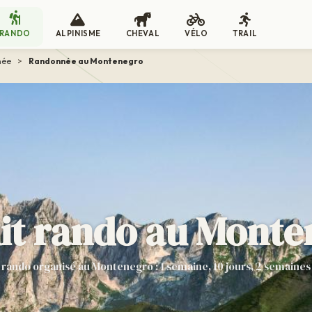
RANDO
ALPINISME
CHEVAL
VÉLO
TRAIL
née
>
Randonnée au Montenegro
it rando au Mont
 rando organisé au Montenegro : 1 semaine, 10 jours, 2 semaines