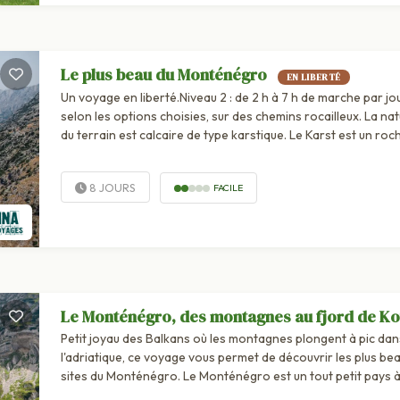
Le plus beau du Monténégro
EN LIBERTÉ
Un voyage en liberté.Niveau 2 : de 2 h à 7 h de marche par jo
selon les options choisies, sur des chemins rocailleux. La na
du terrain est calcaire de type karstique. Le Karst est un roc
abrasif, il est donc recommandé de se munir de...
8 JOURS
FACILE
Le Monténégro, des montagnes au fjord de Ko
Petit joyau des Balkans où les montagnes plongent à pic dan
l'adriatique, ce voyage vous permet de découvrir les plus be
sites du Monténégro. Le Monténégro est un tout petit pays 
peine plus grand que l'île de France ; ici les montagnes, plon