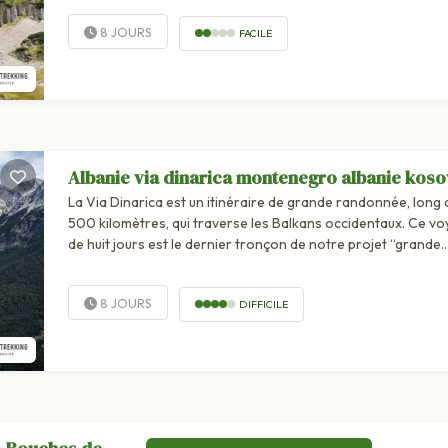
de manière vertigineuse dans les eaux...
8 JOURS
FACILE
Albanie via dinarica montenegro albanie kos
La Via Dinarica est un itinéraire de grande randonnée, long 
500 kilomètres, qui traverse les Balkans occidentaux. Ce voyage
de huit jours est le dernier tronçon de notre projet “grande..
8 JOURS
DIFFICILE