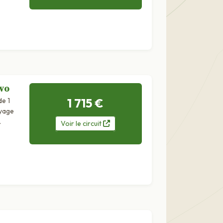
ovo
1 715 €
de 1
.
Voir
le
circuit