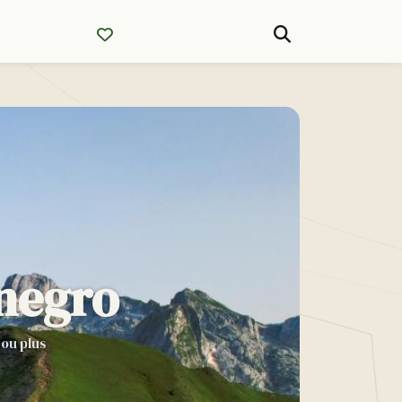
enegro
 ou plus