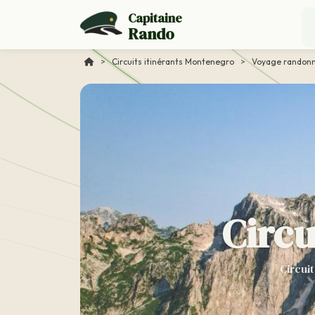
Capitaine
Rando
>
Circuits itinérants Montenegro
>
Voyage randon
Circu
Circuit