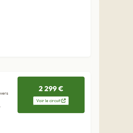
2 299 €
avers
Voir
le
circuit