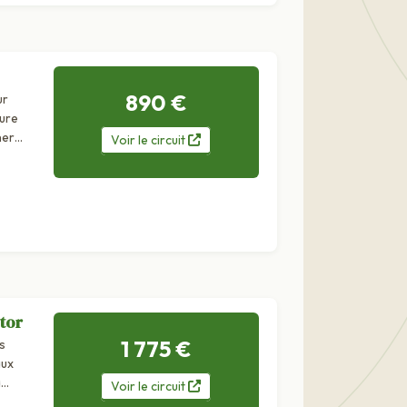
890 €
ur
ture
her
Voir
le
circuit
tor
1 775 €
s
aux
à
Voir
le
circuit
gent