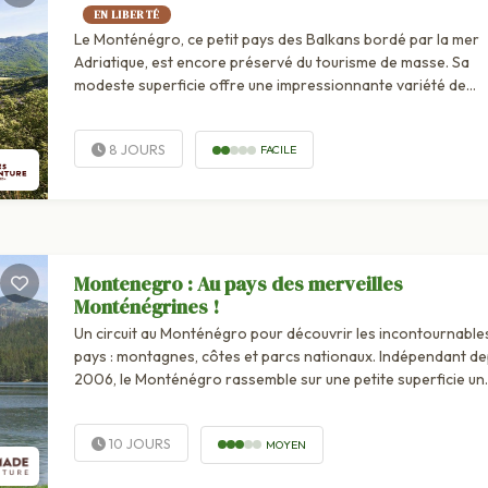
EN LIBERTÉ
Le Monténégro, ce petit pays des Balkans bordé par la mer
Adriatique, est encore préservé du tourisme de masse. Sa
modeste superficie offre une impressionnante variété de
paysages : plages de sable...
8 JOURS
FACILE
Montenegro : Au pays des merveilles
Monténégrines !
Un circuit au Monténégro pour découvrir les incontournable
pays : montagnes, côtes et parcs nationaux. Indépendant de
2006, le Monténégro rassemble sur une petite superficie un
nombre étendu de curiosités naturelles, et notamment quatre
10 JOURS
MOYEN