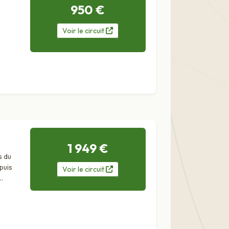
950 €
Voir
le
circuit
1 949 €
s du
puis
Voir
le
circuit
...