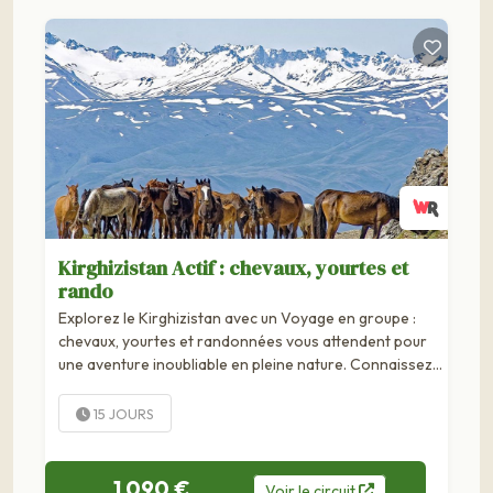
Kirghizistan Actif : chevaux, yourtes et
rando
Explorez le Kirghizistan avec un Voyage en groupe :
chevaux, yourtes et randonnées vous attendent pour
une aventure inoubliable en pleine nature. Connaissez-
vous le Kirghizistan, un pays paisible d'Asie centrale
situé sur la Route de la Soie ? Peuplé d'éleveurs de
15 JOURS
moutons et de villages de...
1 090 €
Voir
le
circuit