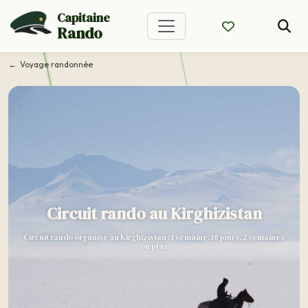
Capitaine
Rando
Voyage randonnée
Circuit rando au Kirghizistan
Circuit rando organisé au Kirghizistan : 1 semaine, 10 jours, 2 semaines
ou plus