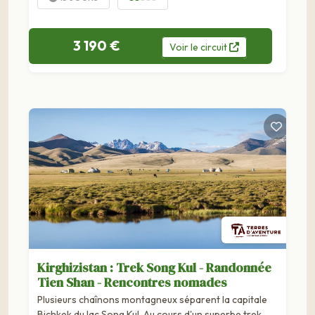
3 190 €
Voir
le
circuit
Kirghizistan : Trek Song Kul - Randonnée
Tien Shan - Rencontres nomades
Plusieurs chaînons montagneux séparent la capitale
Bichkek du lac Song Kul. Au cours d'un superbe trek