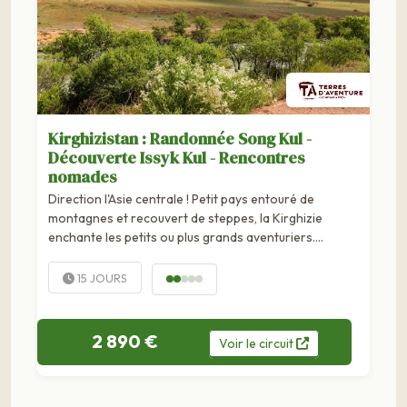
Kirghizistan : Randonnée Song Kul -
Découverte Issyk Kul - Rencontres
nomades
Direction l'Asie centrale ! Petit pays entouré de
montagnes et recouvert de steppes, la Kirghizie
enchante les petits ou plus grands aventuriers.
Plusieurs étapes, avec des transferts limités, nous
permettent de nous...
15 JOURS
2 890 €
Voir
le
circuit