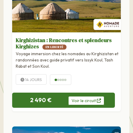
Kirghizistan : Rencontres et splendeurs
Kirghizes
EN LIBERTÉ
Voyage immersion chez les nomades au Kirghizistan et
randonnées avec guide privatif vers Issyk Koul, Tash
Rabat et Son Koul.
14 JOURS
2 490 €
Voir
le
circuit