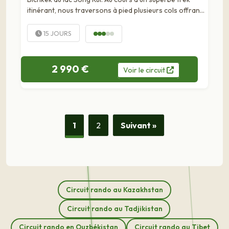
itinérant, nous traversons à pied plusieurs cols offrant
de superbes vues sur les Tien Shan. Entre forêts,...
15 JOURS
2 990 €
Voir
le
circuit
1
2
Suivant »
Circuit rando au Kazakhstan
Circuit rando au Tadjikistan
Circuit rando en Ouzbékistan
Circuit rando au Tibet