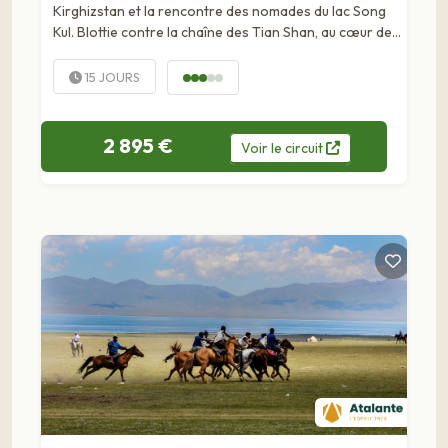
Kirghizstan et la rencontre des nomades du lac Song
Kul. Blottie contre la chaîne des Tian Shan, au cœur de
l'Asie centrale, la Kirghizie étend ses montagnes
célestes dans une enfilade de vastes...
15 JOURS
2 895 €
Voir
le
circuit