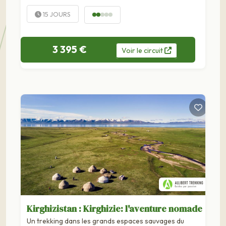
nomades. . Au cœur de l'Asie centrale, le Kirghizistan et
le Kazakhstan offrent une vaste terre de liberté,
15 JOURS
façonnée par les steppes, les montagnes et les...
3 395 €
Voir
le
circuit
Kirghizistan : Kirghizie: l'aventure nomade
Un trekking dans les grands espaces sauvages du