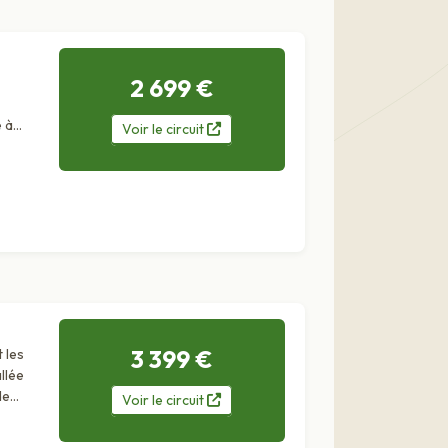
2 699 €
 à
Voir
le
circuit
3 399 €
 les
llée
de
Voir
le
circuit