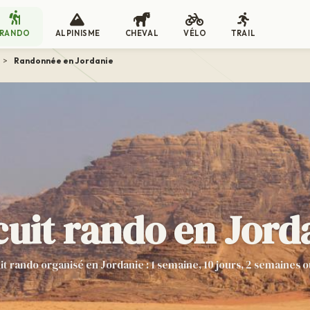
RANDO
ALPINISME
CHEVAL
VÉLO
TRAIL
>
Randonnée en Jordanie
cuit rando en Jord
it rando organisé en Jordanie : 1 semaine, 10 jours, 2 semaines o