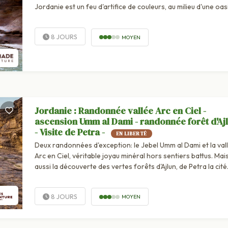
Jordanie est un feu d'artifice de couleurs, au milieu d'une oas
verdure et de lauriers-roses, autour de la chaîne du Rift et s
canyons aux...
8 JOURS
MOYEN
Jordanie : Randonnée vallée Arc en Ciel -
ascension Umm al Dami - randonnée forêt d'Aj
- Visite de Petra -
EN LIBERTÉ
Deux randonnées d'exception: le Jebel Umm al Dami et la val
Arc en Ciel, véritable joyau minéral hors sentiers battus. Mai
aussi la découverte des vertes forêts d'Ajlun, de Petra la cité.
8 JOURS
MOYEN