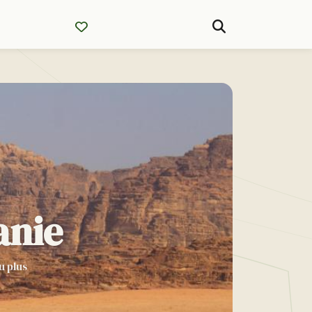
anie
u plus