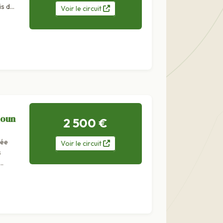
is de
Voir
le
circuit
es
loun
2 500 €
lée
Voir
le
circuit
s
..