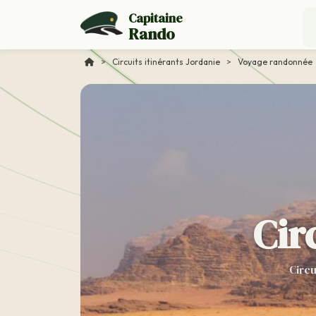
Capitaine
Rando
>
Circuits itinérants Jordanie
>
Voyage randonnée
Cir
Circu