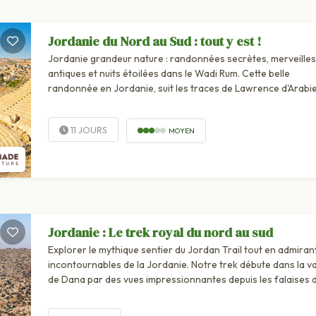
Jordanie du Nord au Sud : tout y est !
Jordanie grandeur nature : randonnées secrètes, merveilles
antiques et nuits étoilées dans le Wadi Rum. Cette belle
randonnée en Jordanie, suit les traces de Lawrence d'Arabie
travers tout le territoire de ce petit royaume aux 1001 sites
naturels et...
11 JOURS
MOYEN
Jordanie : Le trek royal du nord au sud
Explorer le mythique sentier du Jordan Trail tout en admirant
incontournables de la Jordanie. Notre trek débute dans la va
de Dana par des vues impressionnantes depuis les falaises 
grès incurvées au-dessus de la réserve, puis...