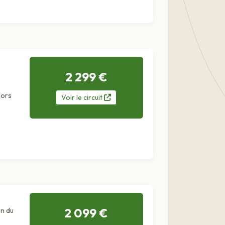
2 299 €
hors
Voir
le
circuit
2 099 €
n du