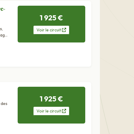
rc-
1 925 €
s,
Voir
le
circuit
vage
1 925 €
 des
Voir
le
circuit