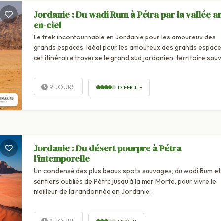
Jordanie : Du wadi Rum à Pétra par la vallée a
en-ciel
Le trek incontournable en Jordanie pour les amoureux des
grands espaces. Idéal pour les amoureux des grands espace
cet itinéraire traverse le grand sud jordanien, territoire sau
et désertique occupé par les...
9 JOURS
DIFFICILE
Jordanie : Du désert pourpre à Pétra
l'intemporelle
Un condensé des plus beaux spots sauvages, du wadi Rum et
sentiers oubliés de Pétra jusqu’à la mer Morte, pour vivre le
meilleur de la randonnée en Jordanie.
8 JOURS
MOYEN