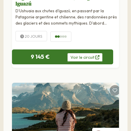
Iguazú
D’Ushuaia aux chutes d’Iguazú, en passant par la
Patagonie argentine et chilienne, des randonnées près
des glaciers et des sommets mythiques. D'abord
Ushuaia, dans la lointaine Terre de Feu battue par les
vents. Puis le voyage se poursuit en Patagonie
20 JOURS
argentine et chilienne pour...
9 145 €
Voir
le
circuit