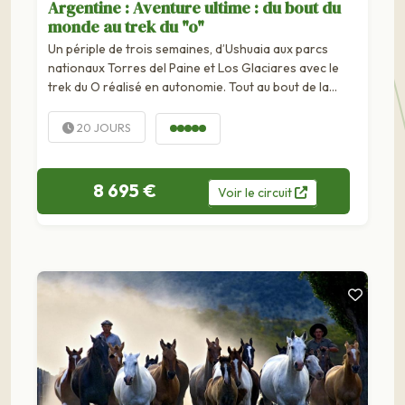
Argentine : Aventure ultime : du bout du
monde au trek du "o"
Un périple de trois semaines, d’Ushuaia aux parcs
nationaux Torres del Paine et Los Glaciares avec le
trek du O réalisé en autonomie. Tout au bout de la
Patagonie, la ville la plus australe du monde : Ushuaia.
Située sur les rives du célèbre canal Beagle et dominée
20 JOURS
par les...
8 695 €
Voir
le
circuit