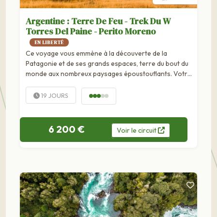
Argentine : Terre De Feu - Trek Du W
Torres Del Paine - Perito Moreno
EN LIBERTÉ
Ce voyage vous emmène à la découverte de la
Patagonie et de ses grands espaces, terre du bout du
monde aux nombreux paysages époustouflants. Votre
séjour débute à Ushuaia, la ville la plus australe du...
19 JOURS
6 200 €
Voir
le
circuit