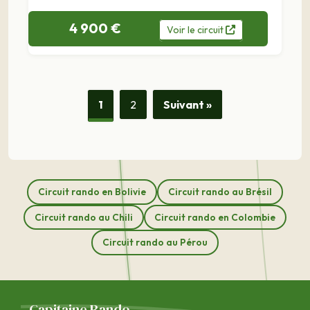
4 900 €
Voir
le
circuit
1
2
Suivant »
Circuit rando en Bolivie
Circuit rando au Brésil
Circuit rando au Chili
Circuit rando en Colombie
Circuit rando au Pérou
Capitaine Rando