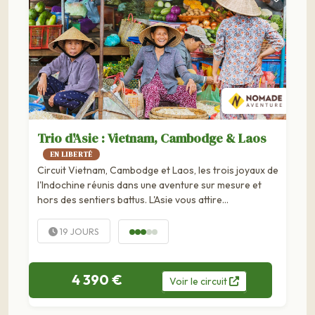
Trio d'Asie : Vietnam, Cambodge & Laos
EN LIBERTÉ
Circuit Vietnam, Cambodge et Laos, les trois joyaux de
l'Indochine réunis dans une aventure sur mesure et
hors des sentiers battus. L'Asie vous attire
inexorablement, mais vous hésitez encore sur le pays à
visiter… Vietnam ? Laos ? Cambodge ? On vous a
19 JOURS
entendu, et on vous le...
4 390 €
Voir
le
circuit