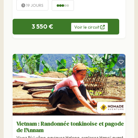
19 JOURS
3 550 €
Voir
le
circuit
Vietnam : Randonnée tonkinoise et pagode
de l'Annam
Vivez Pù Luông, naviguez Halong, explorez Hanoï avant