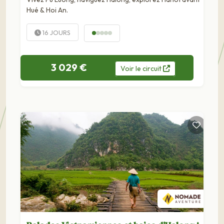
Hué & Hoi An.
16 JOURS
3 029 €
Voir
le
circuit