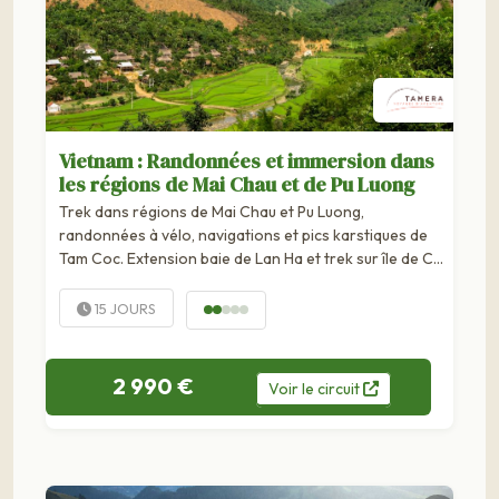
Vietnam : Randonnées et immersion dans
les régions de Mai Chau et de Pu Luong
Trek dans régions de Mai Chau et Pu Luong,
randonnées à vélo, navigations et pics karstiques de
Tam Coc. Extension baie de Lan Ha et trek sur île de Cat
Ba. Sans aller trop loin de Hanoi, nous partons dans la
région de Mai Chau à la rencontre des peuples Thai
15 JOURS
Blanc et Muong dans des montagnes...
2 990 €
Voir
le
circuit