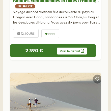
Balades Vietnamiennes et baies d'Halong !
EN LIBERTÉ
Voyage au nord Vietnam à la découverte du pays du
Dragon avec Hanoi, randonnées à Mai Chau, Pu long et
les deux baies d'Halong. Vous avez dix jours pour faire
le plein de souvenirs et d'émotions ? C'est au Vietnam
que ça se passe. Prenez vos envies de découverte, de...
12 JOURS
2 390 €
Voir
le
circuit