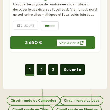
Ce superbe voyage de randonnée vous invite à la
découverte des diverses facettes du Vietnam, du nord
au sud, entre sites mythiques et lieux isolés, loin des
sentiers battus. Nous partons dans les montagnes du
nord du...
21 JOURS
3 650 €
Voir
le
circuit
1
2
3
Suivant »
Circuit rando au Cambodge
Circuit rando au Laos
Circuit rando au Tibet
Circuit rando au Bhoutan