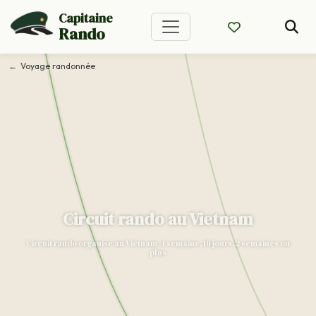
Capitaine
Rando
Voyage randonnée
Circuit rando au Vietnam
Circuit rando organisé au Vietnam : 1 semaine, 10 jours, 2 semaines ou
plus