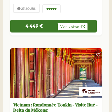
23 JOURS
4 449 €
Voir
le
circuit
Vietnam : Randonnée Tonkin - Visite Hué -
Delta du Mékong