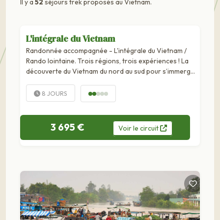
Il y a
52
séjours trek proposés au Vietnam.
L'intégrale du Vietnam
Randonnée accompagnée - L'intégrale du Vietnam /
Rando lointaine. Trois régions, trois expériences ! La
découverte du Vietnam du nord au sud pour s’immerger
dans la culture et la gastronomie du pays tout en...
8 JOURS
3 695 €
Voir
le
circuit