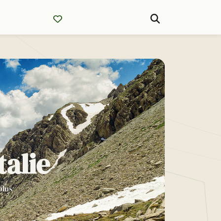
talie
plus