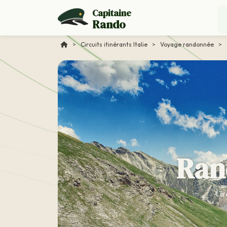
Capitaine
Rando
>
Circuits itinérants Italie
>
Voyage randonnée
>
Rand
Cir