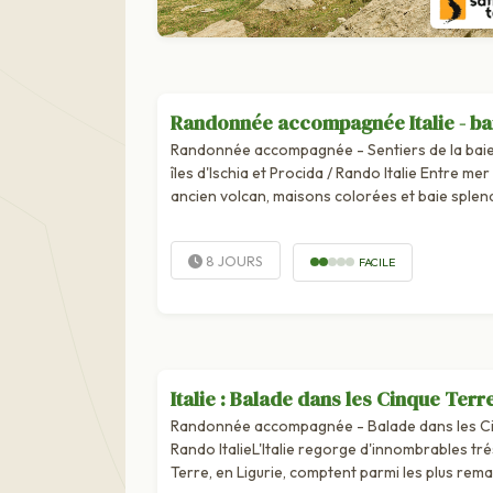
Randonnée accompagnée Italie - ba
Randonnée accompagnée - Sentiers de la baie
îles d'Ischia et Procida / Rando Italie Entre mer 
ancien volcan, maisons colorées et baie splend
programme allie des randonnées faciles au larg
8 JOURS
FACILE
Italie : Balade dans les Cinque Terr
Randonnée accompagnée - Balade dans les Ci
Rando ItalieL'Italie regorge d'innombrables tré
Terre, en Ligurie, comptent parmi les plus rem