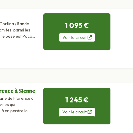
1 095 €
Cortina / Rando
mites, parmi les
re base est Pocol
Voir
le
circuit
d’une...
orence à Sienne
1 245 €
ane de Florence à
illes qui
, à en perdre la
Voir
le
circuit