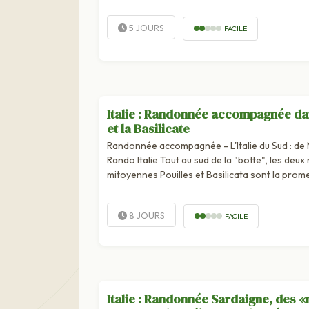
villages - Monterosso, Vernazza, Corniglia, Ma
5 JOURS
FACILE
Italie : Randonnée accompagnée dan
et la Basilicate
Randonnée accompagnée - L'Italie du Sud : de
Rando Italie Tout au sud de la "botte", les deux
mitoyennes Pouilles et Basilicata sont la prome
rurale, authentique et préservée. La Basilicata e
8 JOURS
FACILE
Italie : Randonnée Sardaigne, des «