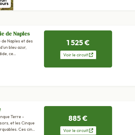
ie de Naples
1 525 €
 de Naples et des
d'un bleu azur,
ide, ce
Voir
le
circuit
e du Golfe de...
e
885 €
nque Terre -
sors, et les Cinque
arquables. Ces cinq
Voir
le
circuit