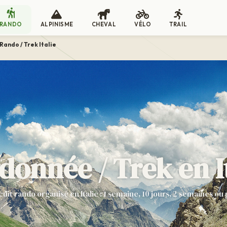
RANDO
ALPINISME
CHEVAL
VÉLO
TRAIL
Rando / Trek Italie
onnée / Trek en I
cuit rando organisé en Italie : 1 semaine, 10 jours, 2 semaines ou 