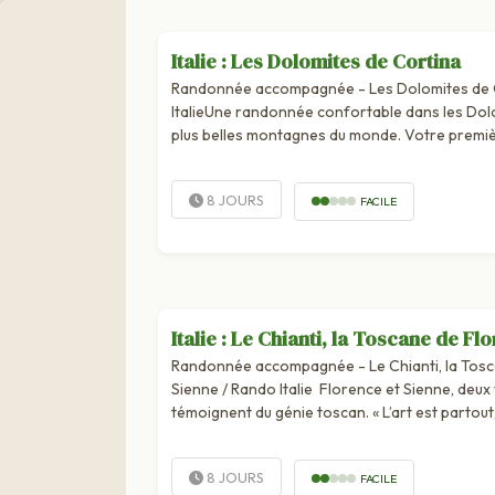
Italie : Les Dolomites de Cortina
Randonnée accompagnée - Les Dolomites de 
ItalieUne randonnée confortable dans les Dolo
plus belles montagnes du monde. Votre premiè
(Cortina d’Ampezzo), pendant 4 jours, au cœur 
8 JOURS
FACILE
Italie : Le Chianti, la Toscane de Fl
Randonnée accompagnée - Le Chianti, la Tosc
Sienne / Rando Italie Florence et Sienne, deux v
témoignent du génie toscan. « L’art est partout
tête... ». Jardins, places, collines, villages...
8 JOURS
FACILE