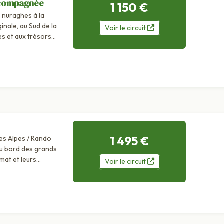
ccompagnée
1 150 €
nuraghes à la
nale, au Sud de la
Voir
le
circuit
s et aux trésors
milla...
1 495 €
s Alpes / Rando
au bord des grands
imat et leurs
Voir
le
circuit
ués de...