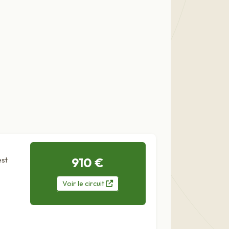
910 €
est
Voir
le
circuit