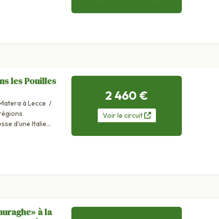
narola et...
s les Pouilles
2 460 €
 Matera à Lecce /
 régions
Voir
le
circuit
sse d'une Italie
st...
nuraghe» à la