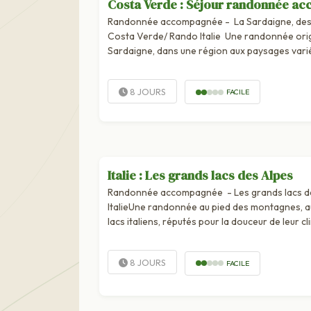
Costa Verde : Séjour randonnée a
Randonnée accompagnée - La Sardaigne, des 
Costa Verde/ Rando Italie Une randonnée origi
Sardaigne, dans une région aux paysages varié
inestimables. Dans les douces collines de la Mar
8 JOURS
FACILE
Italie : Les grands lacs des Alpes
Randonnée accompagnée - Les grands lacs de
ItalieUne randonnée au pied des montagnes, 
lacs italiens, réputés pour la douceur de leur cl
paysages enchanteurs. Sur leurs rivages ponct
8 JOURS
FACILE