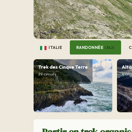
ITALIE
RANDONNÉE
C
(342)
Trek des Cinque Terre
Alta
29 circuits
4 circ