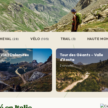
HEVAL
VÉLO
TRAIL
HAUTE MO
(28)
(105)
(3)
 Via 1 Dolomites
Tour des Géants – Valle
d'Aosta
uits
2 circuits