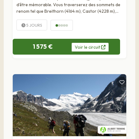
d'être mémorable. Vous traverserez des sommets de
renom tel que Breithorn (4164 m), Castor (4228 m),
Pyramide Vincent (4215 m), et la Pointe Margherita
(4554 m)....
5 JOURS
1 575 €
Voir
le
circuit