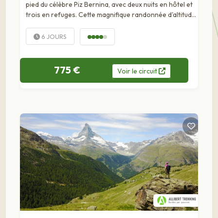
pied du célèbre Piz Bernina, avec deux nuits en hôtel et
trois en refuges. Cette magnifique randonnée d'altitude
à la découverte de l'Engadine et du massif de la Bernina
se déroule au cœur des glaciers et au pied du...
6 JOURS
775 €
Voir
le
circuit