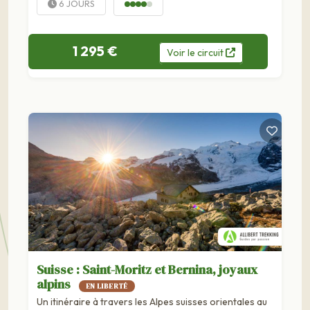
de sommets à plus de 4 000 mètres, figurent les
6 JOURS
horizons...
1 295 €
Voir
le
circuit
Suisse : Saint-Moritz et Bernina, joyaux
alpins
EN LIBERTÉ
Un itinéraire à travers les Alpes suisses orientales au