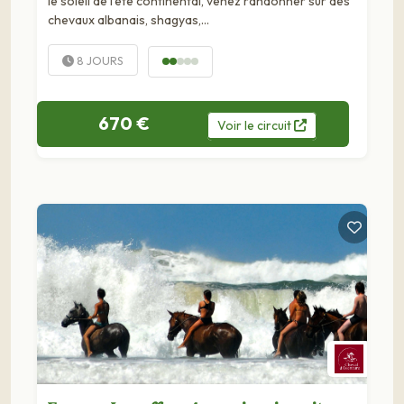
le soleil de l’été continental, venez randonner sur des
chevaux albanais, shagyas,...
8 JOURS
670 €
Voir
le
circuit