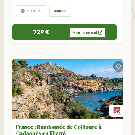
les.
9 JOURS
729 €
Voir
le
circuit
France : Randonnée de Collioure à
Cadaqués en liberté