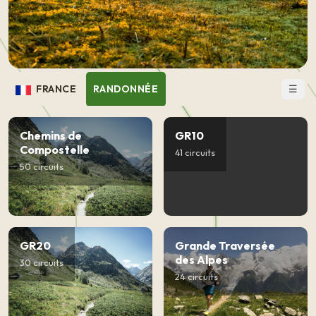
☰
FRANCE
RANDONNÉE
Chemins de
GR10
Compostelle
41 circuits
50 circuits
GR20
Grande Traversée
des Alpes
30 circuits
24 circuits