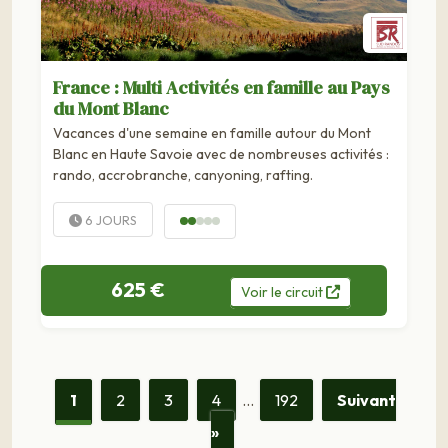
France : Multi Activités en famille au Pays
du Mont Blanc
Vacances d'une semaine en famille autour du Mont
Blanc en Haute Savoie avec de nombreuses activités :
rando, accrobranche, canyoning, rafting.
6 JOURS
625 €
Voir
le
circuit
1
2
3
4
…
192
Suivant
»