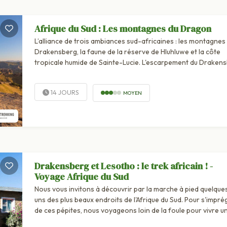
Afrique du Sud : Les montagnes du Dragon
L’alliance de trois ambiances sud-africaines : les montagnes
Drakensberg, la faune de la réserve de Hluhluwe et la côte
tropicale humide de Sainte-Lucie. L'escarpement du Draken
est l'un des derniers paradis terrestres où la nature s'expri
librement : savane aride, vallées verdoyantes,...
14 JOURS
MOYEN
Drakensberg et Lesotho : le trek africain ! -
Voyage Afrique du Sud
Nous vous invitons à découvrir par la marche à pied quelque
uns des plus beaux endroits de l'Afrique du Sud. Pour s'impré
de ces pépites, nous voyageons loin de la foule pour vivre un