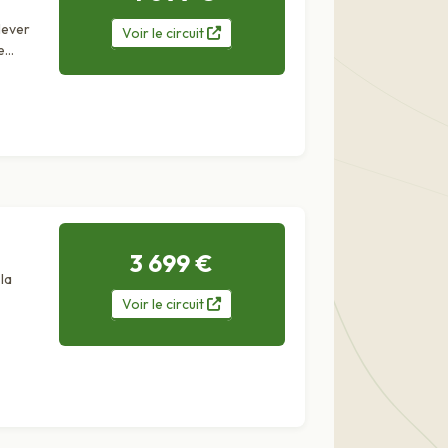
lever
Voir
le
circuit
e
3 699 €
la
Voir
le
circuit