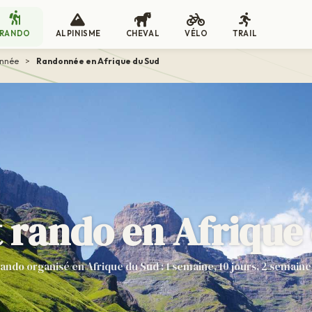
RANDO
ALPINISME
CHEVAL
VÉLO
TRAIL
onnée
>
Randonnée en Afrique du Sud
t rando en Afrique
rando organisé en Afrique du Sud : 1 semaine, 10 jours, 2 semaine