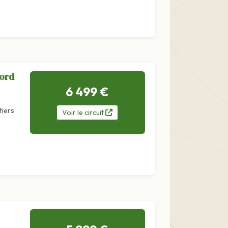
Nord
6 499 €
tiers
Voir
le
circuit