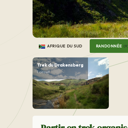
AFRIQUE DU SUD
RANDONNÉE
(9
Trek du Drakensberg
1 circuit