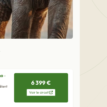
o -
6 399 €
êlent
Voir
le
circuit