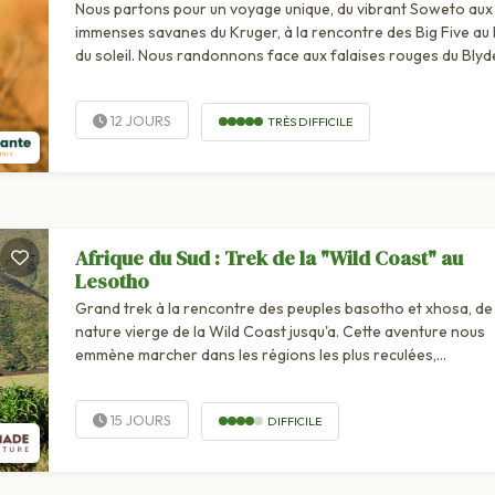
Nous partons pour un voyage unique, du vibrant Soweto aux
immenses savanes du Kruger, à la rencontre des Big Five au 
du soleil. Nous randonnons face aux falaises rouges du Blyd
River Canyon,...
12 JOURS
TRÈS DIFFICILE
Afrique du Sud : Trek de la "Wild Coast" au
Lesotho
Grand trek à la rencontre des peuples basotho et xhosa, de 
nature vierge de la Wild Coast jusqu'a. Cette aventure nous
emmène marcher dans les régions les plus reculées,
authentiques et préservées du pays ! Nous traversons des
paysages aussi...
15 JOURS
DIFFICILE