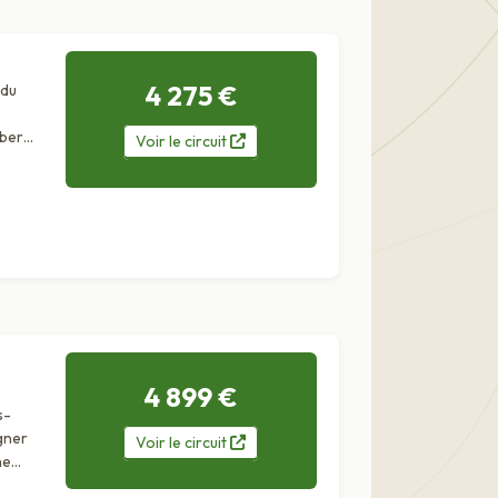
4 275 €
 du
sberg
Voir
le
circuit
me
4 899 €
s-
gner
Voir
le
circuit
e...