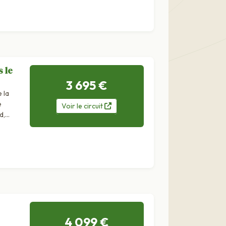
s le
3 695 €
 la
e
Voir
le
circuit
d,
4 099 €