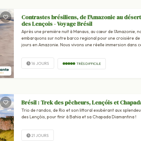
Contrastes brésiliens, de l'Amazonie au désert
des Lençois - Voyage Brésil
Après une première nuit à Manaus, au cœur de l'Amazonie, n
embarquons sur notre barco regional pour une croisière de
jours en Amazonie. Nous vivons une réelle immersion dans c
océan vert. La...
16 JOURS
TRÈS DIFFICILE
Brésil : Trek des pêcheurs, Lençóis et Chapad
Trio de randos, de Rio et son littoral exubérant aux splendeu
des Lençóis, pour finir à Bahia et sa Chapada Diamantina !
21 JOURS