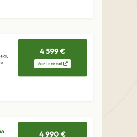
4 599 €
reks,
de
Voir
le
circuit
ba
4 990 €