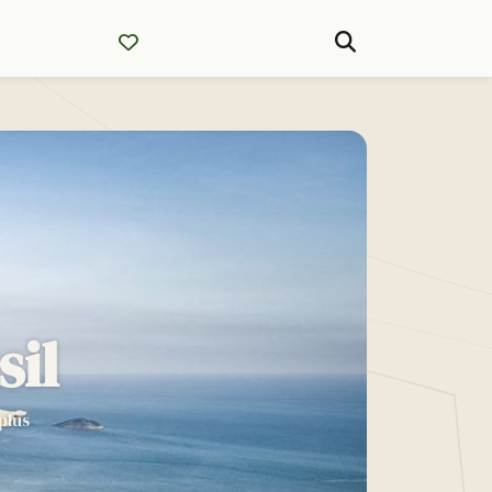
sil
plus