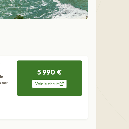
-
5 990 €
le
s par
Voir
le
circuit