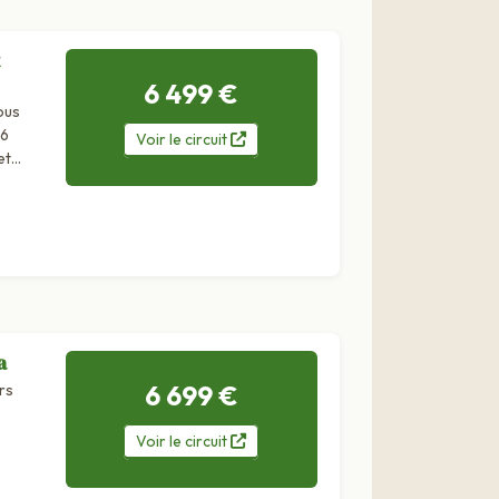
6 499 €
ous
 6
Voir
le
circuit
et
a
6 699 €
rs
Voir
le
circuit