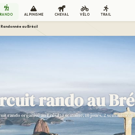
RANDO
ALPINISME
CHEVAL
VÉLO
TRAIL
Randonnée au Brésil
rcuit rando au Bré
cuit rando organisé au Brésil : 1 semaine, 10 jours, 2 semaines ou 