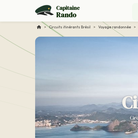
Capitaine
Rando
>
Circuits itinérants Brésil
>
Voyage randonnée
>
Ci
Cir