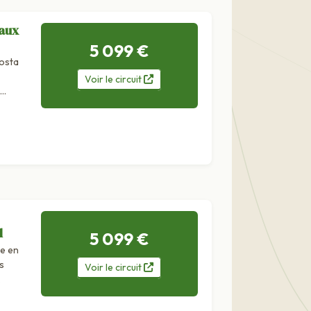
 aux
5 099 €
osta
Voir
le
circuit
l
5 099 €
ge en
s
Voir
le
circuit