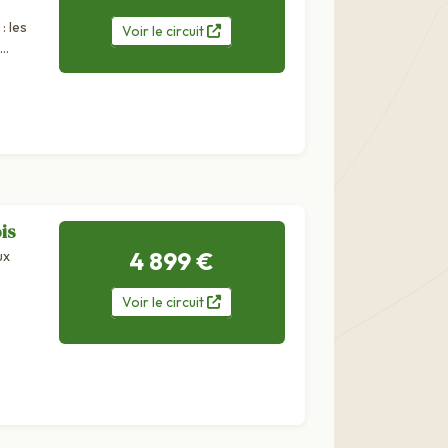
: les
Voir
le
circuit
is
4 899 €
ux
Voir
le
circuit