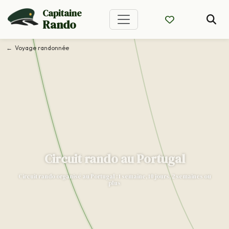
Capitaine
Rando
Voyage randonnée
Circuit rando au Portugal
Circuit rando organisé au Portugal : 1 semaine, 10 jours, 2 semaines ou
plus