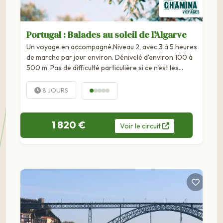
Portugal : Balades au soleil de l'Algarve
Un voyage en accompagné.Niveau 2, avec 3 à 5 heures
de marche par jour environ. Dénivelé d'environ 100 à
500 m. Pas de difficulté particulière si ce n'est les
sentiers sableux ou caillouteux. La région portugaise de
l'Algarve est à la croisée des influences
8 JOURS
méditerranéennes et atlantiques, ce qui lui confère un
climat, une flore, une...
1 820 €
Voir
le
circuit