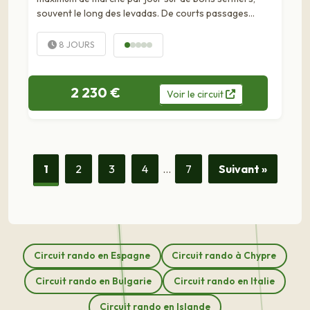
souvent le long des levadas. De courts passages
peuvent être vertigineux mais sont généralement
protégés par un fil. Nous vous conseillons de...
8 JOURS
2 230 €
Voir
le
circuit
1
2
3
4
…
7
Suivant »
Circuit rando en Espagne
Circuit rando à Chypre
Circuit rando en Bulgarie
Circuit rando en Italie
Circuit rando en Islande