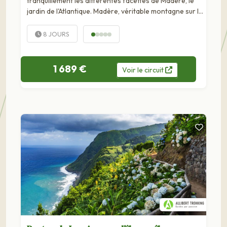
tranquillement les différentes facettes de Madère, le
jardin de l'Atlantique. Madère, véritable montagne sur la
mer au large du Maroc, est née d'une éruption
volcanique. Découverte au XVème siècle, les Portugais
8 JOURS
en...
1 689 €
Voir
le
circuit