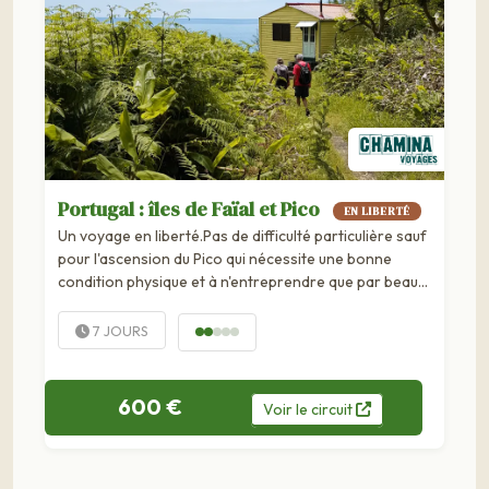
Portugal : îles de Faïal et Pico
EN LIBERTÉ
Un voyage en liberté.Pas de difficulté particulière sauf
pour l'ascension du Pico qui nécessite une bonne
condition physique et à n'entreprendre que par beau
temps. Voir programme jour par jour. Vous partez à la
rencontre de Faïal, la bleue, et Pico, la noire : deux îles
7 JOURS
du groupe central au volcanisme récent, escales des
transatlantiques...
600 €
Voir
le
circuit