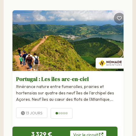
Portugal : Les îles arc-en-ciel
Itinérance nature entre fumerolles, prairies et
hortensias sur quatre des neuf îles de l'archipel des
Açores. Neuf îles au cœur des flots de l'Atlantique,
éclatantes de lumière et de couleurs, dressent leurs
volcans et leurs cratères à peine endormis....
13 JOURS
3 329 €
Voir
le
circuit