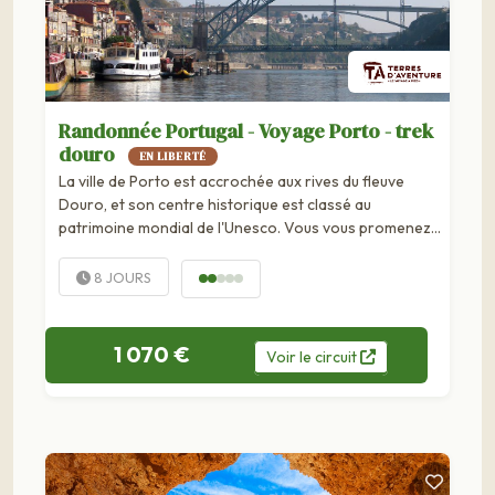
Randonnée Portugal - Voyage Porto - trek
douro
EN LIBERTÉ
La ville de Porto est accrochée aux rives du fleuve
Douro, et son centre historique est classé au
patrimoine mondial de l'Unesco. Vous vous promenez
dans les ruelles médiévales, découvrez les sites aux...
8 JOURS
1 070 €
Voir
le
circuit