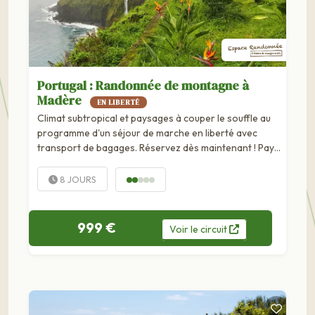
Portugal : Randonnée de montagne à
Madère
EN LIBERTÉ
Climat subtropical et paysages à couper le souffle au
programme d'un séjour de marche en liberté avec
transport de bagages. Réservez dès maintenant ! Pays :
Portugal Type d'itinéraire : linéaire Kilmétrage total :
env. 80 km Distance moyenne/jour : 13 km Niveau de
8 JOURS
difficulté : modéré Vous...
999 €
Voir
le
circuit