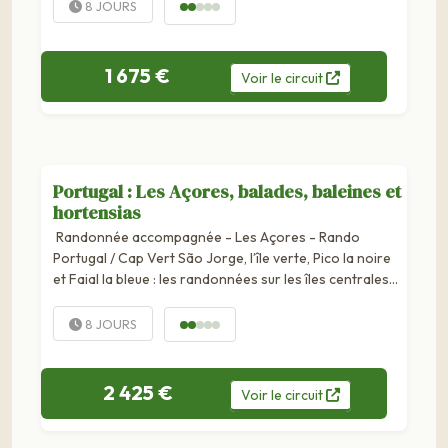
activités variées. Sur les plus...
8 JOURS
1 675 €
Voir
le
circuit
Portugal : Les Açores, balades, baleines et
hortensias
Randonnée accompagnée - Les Açores - Rando
Portugal / Cap Vert São Jorge, l’île verte, Pico la noire
et Faial la bleue : les randonnées sur les îles centrales
des Açores se déroulent sur fond de volcanisme, de
nature exubérante et...
8 JOURS
2 425 €
Voir
le
circuit