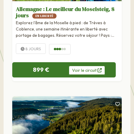
Allemagne : Le meilleur du Moselsteig, 8
jours
EN LIBERTÉ
Explorez l'âme de la Moselle à pied : de Trèves à
Coblence, une semaine itinérante en liberté avec
portage de bagages. Réservez votre séjour ! Pays :
Allemagne Type d'itinéraire : linéaire Kilmétrage total :
env. 140 km Distance moyenne/jour : 19 km Niveau de
8 JOURS
difficulté : soutenu Vous...
899 €
Voir
le
circuit