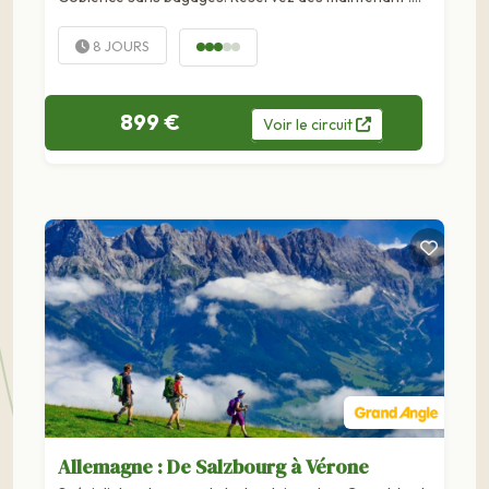
Pays : Allemagne Type d'itinéraire : linéaire Kilmétrage
total : env. 111 km Distance moyenne/jour : 18 km Niveau
8 JOURS
de difficulté : soutenu Vous...
899 €
Voir
le
circuit
Allemagne : De Salzbourg à Vérone