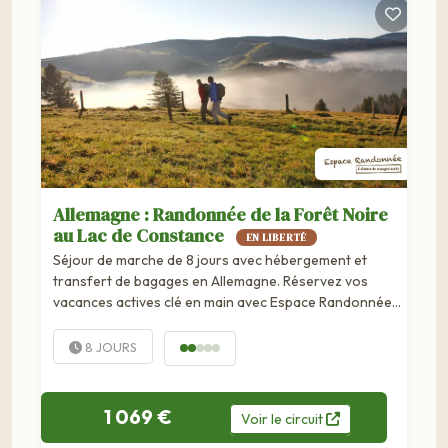
Allemagne : Randonnée de la Forêt Noire
au Lac de Constance
EN LIBERTÉ
Séjour de marche de 8 jours avec hébergement et
transfert de bagages en Allemagne. Réservez vos
vacances actives clé en main avec Espace Randonnée.
Pays : Allemagne Type d'itinéraire : linéaire Kilmétrage
total : env. 120 km Distance moyenne/jour : 20 km
8 JOURS
Niveau de difficulté : modéré...
1 069 €
Voir
le
circuit