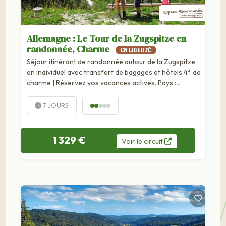
Allemagne : Le Tour de la Zugspitze en
randonnée, Charme
EN LIBERTÉ
Séjour itinérant de randonnée autour de la Zugspitze
en individuel avec transfert de bagages et hôtels 4* de
charme | Réservez vos vacances actives. Pays :
Allemagne, Autriche Type d'itinéraire : en boucle
Kilmétrage total : env. 70 km Distance moyenne/jour
7 JOURS
: 14 km Niveau de difficulté...
1 329 €
Voir
le
circuit