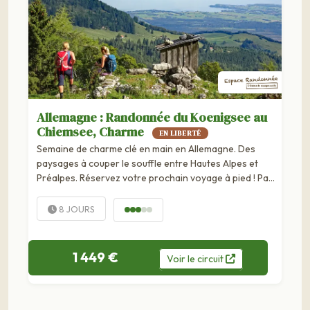
Allemagne : Randonnée du Koenigsee au
Chiemsee, Charme
EN LIBERTÉ
Semaine de charme clé en main en Allemagne. Des
paysages à couper le souffle entre Hautes Alpes et
Préalpes. Réservez votre prochain voyage à pied ! Pays
: Allemagne, Autriche Type d'itinéraire : linéaire
Kilmétrage total : env. 80 km Distance moyenne/jour
8 JOURS
: 16 km Niveau de difficulté...
1 449 €
Voir
le
circuit