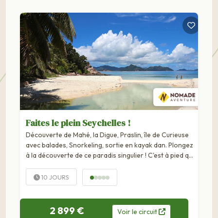
Faites le plein Seychelles !
Découverte de Mahé, la Digue, Praslin, île de Curieuse
avec balades, Snorkeling, sortie en kayak dan. Plongez
à la découverte de ce paradis singulier ! C'est à pied que
nous cheminerons dans la réserve de Fond Ferdinand,
véritable chef d'oeuvre...
10 JOURS
2 899 €
Voir
le
circuit