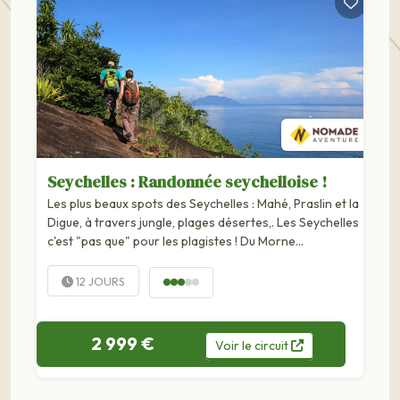
Seychelles : Randonnée seychelloise !
Les plus beaux spots des Seychelles : Mahé, Praslin et la
Digue, à travers jungle, plages désertes,. Les Seychelles
c'est "pas que" pour les plagistes ! Du Morne
Seychellois au doux littoral de la digue, en passant par
la plaine hollandaise de...
12 JOURS
2 999 €
Voir
le
circuit