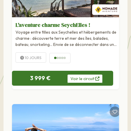
L'aventure charme SeychElles !
Voyage entre filles aux Seychelles et hébergements de
charme : découverte terre et mer des îles, balades,
bateau, snorkeling... Envie de se déconnecter dans un
décor de carte postale sans pour autant buller toute la
journée ? Nomade vous a concocté un circuit plein de...
10 JOURS
3 999 €
Voir
le
circuit