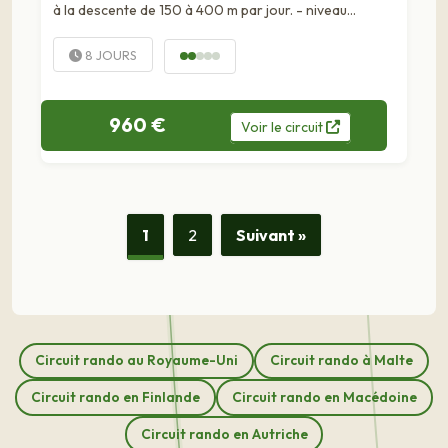
à la descente de 150 à 400 m par jour. - niveau
technique : les randonnées proposées ne présentent
pas de difficulté...
8 JOURS
960 €
Voir
le
circuit
1
2
Suivant »
Circuit rando au Royaume-Uni
Circuit rando à Malte
Circuit rando en Finlande
Circuit rando en Macédoine
Circuit rando en Autriche