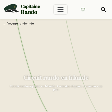
Capitaine
Rando
Voyage randonnée
Circuit rando en Irlande
Circuit rando organisé en Irlande : 1 semaine, 10 jours, 2 semaines ou
plus