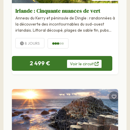
Irlande : Cinquante nuances de vert
Anneau du Kerry et péninsule de Dingle : randonnées à
la découverte des incontournables du sud-ouest
irlandais. Littoral découpé, plages de sable fin, pubs
typiques, douces collines garnies d'herbe tendre, ou
encore sommets nappés de brume... Le Sud-Ouest...
8 JOURS
2 499 €
Voir
le
circuit