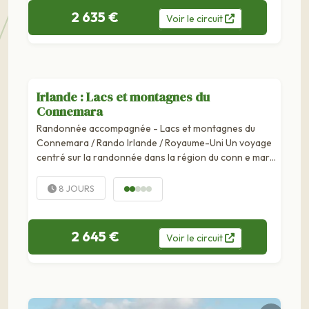
2 635 €
Voir
le
circuit
Irlande : Lacs et montagnes du
Connemara
Randonnée accompagnée - Lacs et montagnes du
Connemara / Rando Irlande / Royaume-Uni Un voyage
centré sur la randonnée dans la région du conn e mara,
“noces de la terre et des eaux” en gaélique, avec ses
grands lacs et ses collines...
8 JOURS
2 645 €
Voir
le
circuit