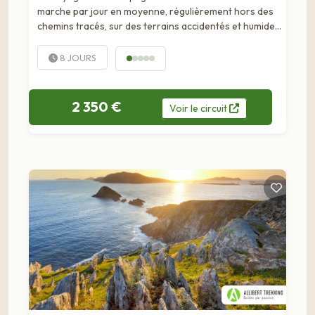
marche par jour en moyenne, régulièrement hors des
chemins tracés, sur des terrains accidentés et humides
(champs de tourbe : les fameux bogs) aussi il est
préférable d'être...
8 JOURS
2 350 €
Voir
le
circuit