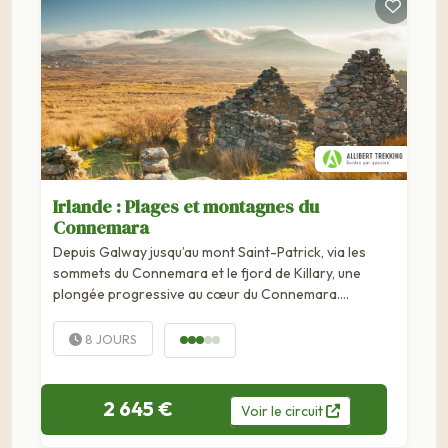
Irlande : Plages et montagnes du
Connemara
Depuis Galway jusqu’au mont Saint-Patrick, via les
sommets du Connemara et le fjord de Killary, une
plongée progressive au cœur du Connemara.
Bienvenue dans le conn e mara, région des “noces de
la terre et des eaux” en gaélique, avec ses grands lacs,
8 JOURS
ses collines peuplées de moutons...
2 645 €
Voir
le
circuit