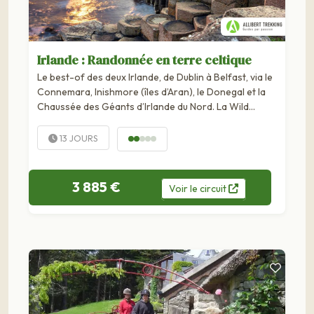
Irlande : Randonnée en terre celtique
Le best-of des deux Irlande, de Dublin à Belfast, via le
Connemara, Inishmore (îles d’Aran), le Donegal et la
Chaussée des Géants d’Irlande du Nord. La Wild
Atlantic Way est le fil conducteur de cette grande
boucle celtique à travers les plus beaux comtés de
13 JOURS
l'ouest et du nord de l'Irlande, du...
3 885 €
Voir
le
circuit