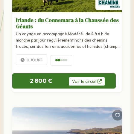
Irlande : du Connemara à la Chaussée des
Géants
Un voyage en accompagné.Modéré : de 4 à 6 h de
marche par jour régulièrement hors des chemins
tracés, sur des terrains accidentés et humides (champs
de tourbe : les fameux bogs ) aussi convient-il d'être
particulièrement bien chaussé et...
10 JOURS
2 800 €
Voir
le
circuit