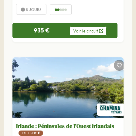
exceptionnel kaléidoscope.
8 JOURS
935 €
Voir
le
circuit
Irlande : Péninsules de l'Ouest irlandais
EN LIBERTÉ