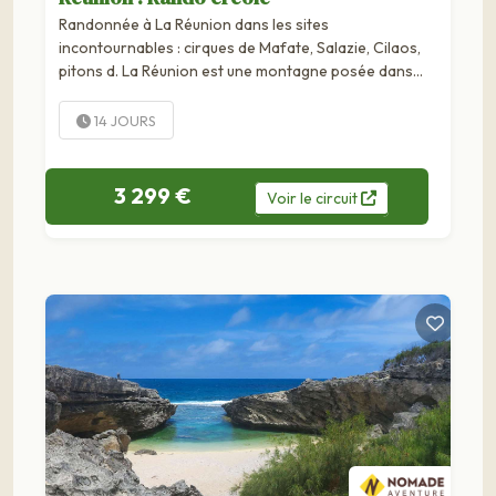
Randonnée à La Réunion dans les sites
incontournables : cirques de Mafate, Salazie, Cilaos,
pitons d. La Réunion est une montagne posée dans
l'océan Indien, un fier monument dédié à la nature et à
ses caprices volcaniques comme le cirque de...
14 JOURS
3 299 €
Voir
le
circuit