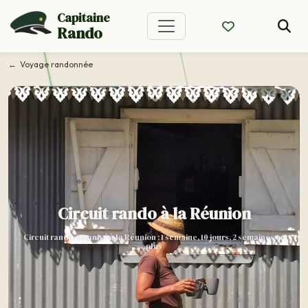
Capitaine
Rando
Voyage randonnée
Circuit rando à la Réunion
Circuit rando organisé à la Réunion : 1 semaine, 10 jours, 2 semaines ou
plus