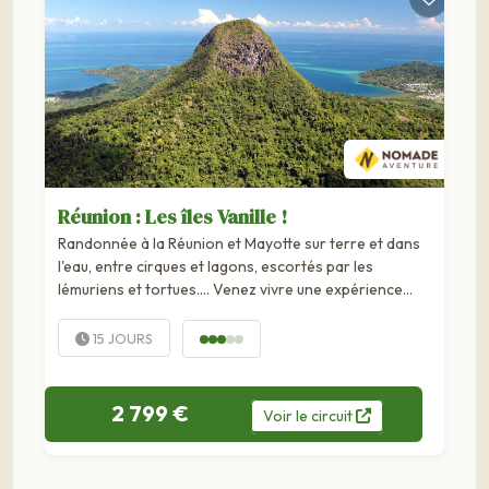
Réunion : Les îles Vanille !
Randonnée à la Réunion et Mayotte sur terre et dans
l'eau, entre cirques et lagons, escortés par les
lémuriens et tortues…. Venez vivre une expérience
inoubliable dans ces deux perles de l'océan indien : L'île
Intense, véritable paradis pour les amateurs de
15 JOURS
randonnées...
2 799 €
Voir
le
circuit