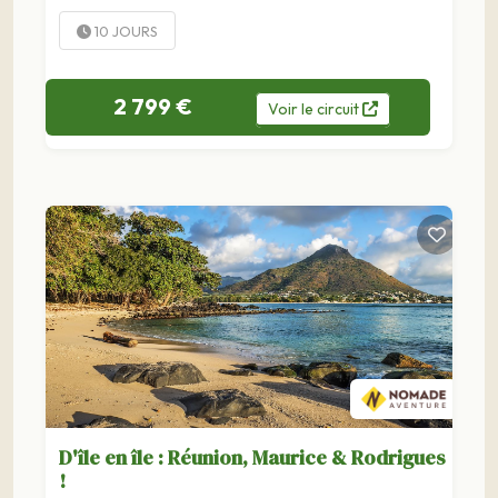
rando dans les plus beaux paysages...
10 JOURS
2 799 €
Voir
le
circuit
D'île en île : Réunion, Maurice & Rodrigues
!