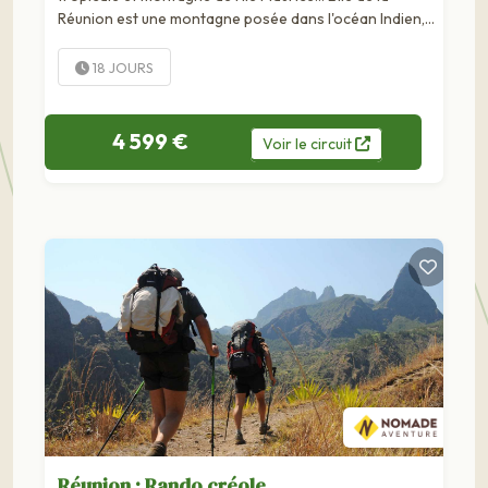
Réunion est une montagne posée dans l'océan Indien,
un fier monument dédié à la nature et à ses caprices
volcaniques comme les...
18 JOURS
4 599 €
Voir
le
circuit
Réunion : Rando créole