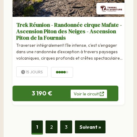
Trek Réunion - Randonnée cirque Mafate -
Ascension Piton des Neiges - Ascension
Piton de la Fournais
Traverser intégralement l'île intense, c'est s'engager
dans une randonnée d'exception à travers paysages
volcaniques, cirques profonds et crêtes spectaculaires
de La Réunion. Ce trek...
15 JOURS
3 190 €
Voir
le
circuit
1
2
3
Suivant »