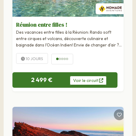
Réunion entre filles !
Des vacances entre filles à la Réunion: Rando soft
entre cirques et volcans, découverte culinaire et
baignade dans l'Océan Indien! Envie de changer d'air ?
Voilà pour vous un trip 100% féminin au pays du rhum
arrangé...Partageons des moments mémorables entre
10 JOURS
filles à la...
2 499 €
Voir
le
circuit