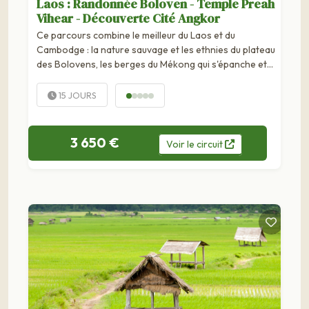
Laos : Randonnée Boloven - Temple Preah
Vihear - Découverte Cité Angkor
Ce parcours combine le meilleur du Laos et du
Cambodge : la nature sauvage et les ethnies du plateau
des Bolovens, les berges du Mékong qui s'épanche et
caresse les 4000 îles, les villages lacustres du Tonlé
Sap,...
15 JOURS
3 650 €
Voir
le
circuit