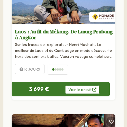
Laos : Au fil du Mékong, De Luang Prabang
à Angkor
Sur les traces de l'explorateur Henri Mouhot... Le
meilleur du Laos et du Cambodge en mode découverte
hors des sentiers battus. Voici un voyage complet sur
les pas du célèbre naturaliste et explorateur Henri
Mouhot, à qui l'on doit notamment d'avoir fait découvrir
16 JOURS
à...
3 699 €
Voir
le
circuit