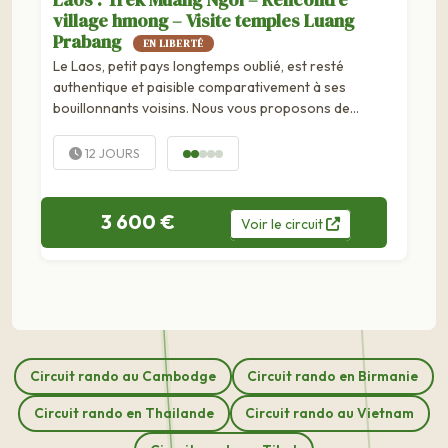
village hmong – Visite temples Luang
Prabang
EN LIBERTÉ
Le Laos, petit pays longtemps oublié, est resté
authentique et paisible comparativement à ses
bouillonnants voisins. Nous vous proposons de
découvrir cette terre préservée au départ de la perle
du...
12 JOURS
3 600 €
Voir
le
circuit
Circuit rando au Cambodge
Circuit rando en Birmanie
Circuit rando en Thailande
Circuit rando au Vietnam