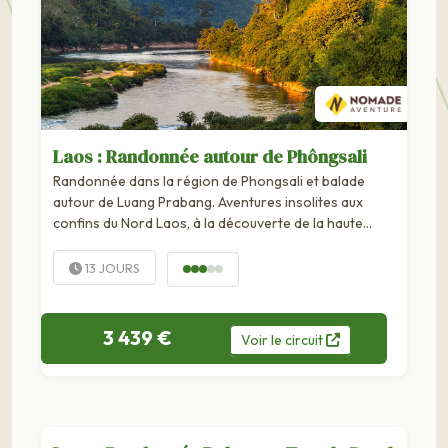
Laos : Randonnée autour de Phôngsali
Randonnée dans la région de Phongsali et balade
autour de Luang Prabang. Aventures insolites aux
confins du Nord Laos, à la découverte de la haute
rivière Nam Ou et du massif du Phu Sang, secteur inédit
et...
13 JOURS
3 439 €
Voir
le
circuit