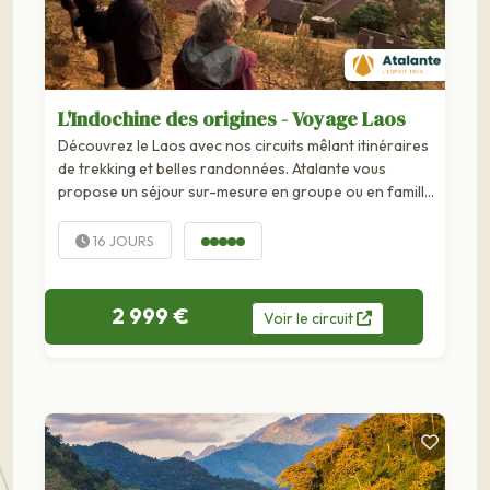
L'Indochine des origines - Voyage Laos
Découvrez le Laos avec nos circuits mêlant itinéraires
de trekking et belles randonnées. Atalante vous
propose un séjour sur-mesure en groupe ou en famille.
Enclavé au cœur de la péninsule indochinoise, sans
débouché sur la mer, le Laos est un pays de montagnes
16 JOURS
et de forêts profondes. Le Mékong en...
2 999 €
Voir
le
circuit