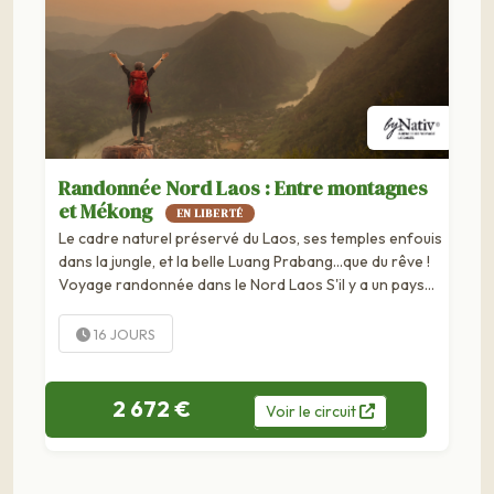
Randonnée Nord Laos : Entre montagnes
et Mékong
EN LIBERTÉ
Le cadre naturel préservé du Laos, ses temples enfouis
dans la jungle, et la belle Luang Prabang...que du rêve !
Voyage randonnée dans le Nord Laos S'il y a un pays
qui donne naturellement envie d'évasion, c'est bien le
Laos ! Son cadre naturel préservé, ses...
16 JOURS
2 672 €
Voir
le
circuit