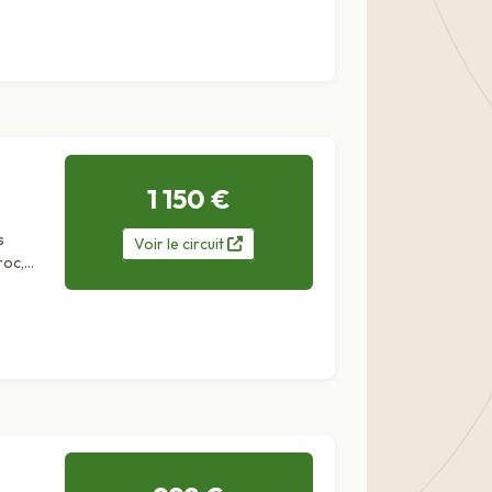
1 150 €
s
Voir
le
circuit
roc,
mmène