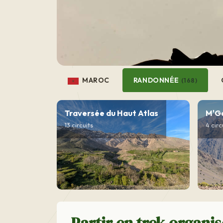
MAROC
RANDONNÉE
(168)
Traversée du Haut Atlas
M'G
13 circuits
4 circ