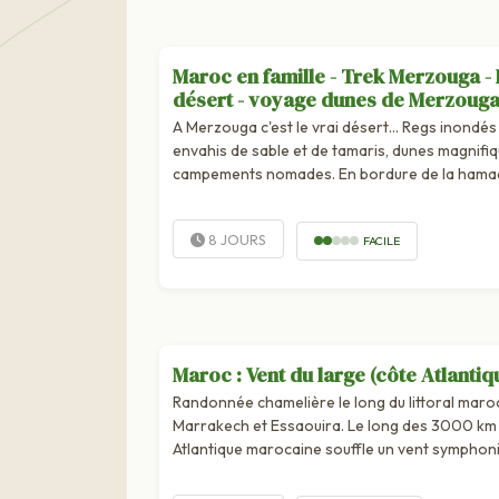
Maroc en famille - Trek Merzouga 
désert - voyage dunes de Merzoug
A Merzouga c'est le vrai désert... Regs inondés
envahis de sable et de tamaris, dunes magnifi
campements nomades. En bordure de la hamad
Merzouga est l'une de ces...
8 JOURS
FACILE
Maroc : Vent du large (côte Atlantiq
Randonnée chamelière le long du littoral maroc
Marrakech et Essaouira. Le long des 3000 km 
Atlantique marocaine souffle un vent symphoniq
chant des vagues aux odeurs tonifiantes des e