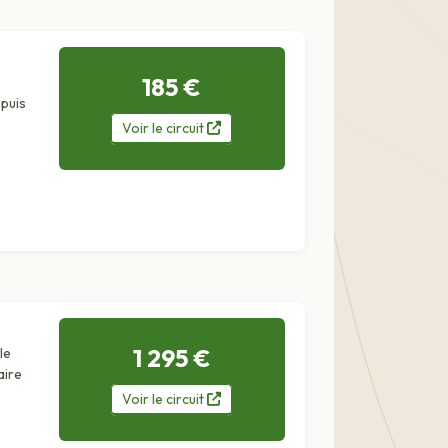
185 €
puis
Voir
le
circuit
1 295 €
le
aire
Voir
le
circuit