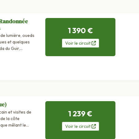
- Randonnée
a
1 390 €
 de lumière, oueds
ques et quelques
Voir
le
circuit
a du Guir,
ue)
1 239 €
ain et visites de
de la côte
ue mêlant le
Voir
le
circuit
mbruns et...