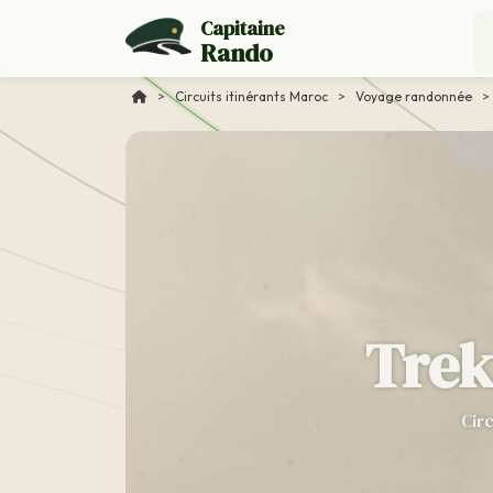
Capitaine
Rando
>
Circuits itinérants Maroc
>
Voyage randonnée
>
Trek
Circ