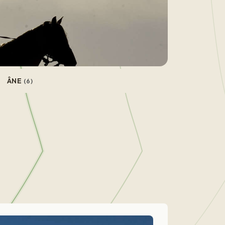
ÂNE
(6)