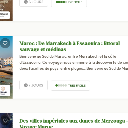
8 JOURS
DIFFICILE
Maroc : De Marrakech à Essaouira : littoral
sauvage et médinas
Bienvenu au Sud du Maroc, entre Marrakech et la côte
d'Essaouira. Ce voyage nous emmène à la découverte de ce
deux facettes du pays, entre plages... Bienvenu au Sud du Ma
entre Marrakech et la côte d'Essaouira. Ce voyage nous e
à la découverte de ces deux facettes du pays, entre...
7 JOURS
TRÈS FACILE
Des villes impériales aux dunes de Merzouga -
Voyage Maroc