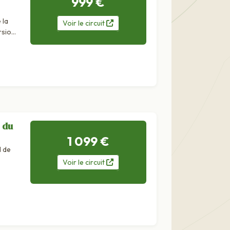
999 €
 la
Voir
le
circuit
rsion
 du
1 099 €
d de
Voir
le
circuit