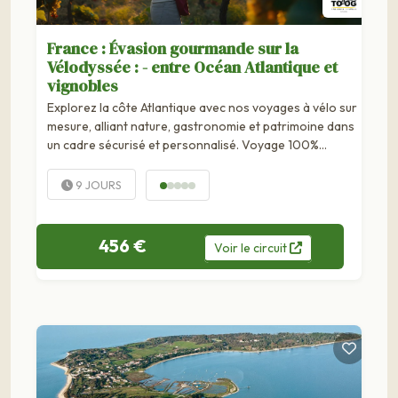
France : Évasion gourmande sur la
Vélodyssée : - entre Océan Atlantique et
vignobles
Explorez la côte Atlantique avec nos voyages à vélo sur
mesure, alliant nature, gastronomie et patrimoine dans
un cadre sécurisé et personnalisé. Voyage 100%
personnalisablePartez à la découverte des paysages
méconnus de Charente-Maritime et du Médoc lors d'un
9 JOURS
cyclo-voyage en boucle de 8...
456 €
Voir
le
circuit