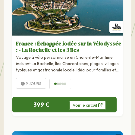
France : Échappée iodée sur la Vélodyssée
: - La Rochelle et les 3 îles
Voyage à vélo personnalisé en Charente-Maritime,
incluant La Rochelle, Îles Charentaises, plages, villages
typiques et gastronomie locale. Idéal pour familles et
amoureux du cyclisme. Pédalez à vélo ou en tandem
Pino et découvrez les plus belles facettes de la
9 JOURS
Charente-Maritime par la Vélodyssée. Entre les îles de
Ré, d'Aix...
399 €
Voir
le
circuit