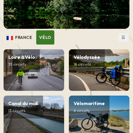
☰
FRANCE
VÉLO
Loire à Vélo
Vélodyssée
35 circuits
18 circuits
Canal du midi
Vélomaritime
13 circuits
6 circuits