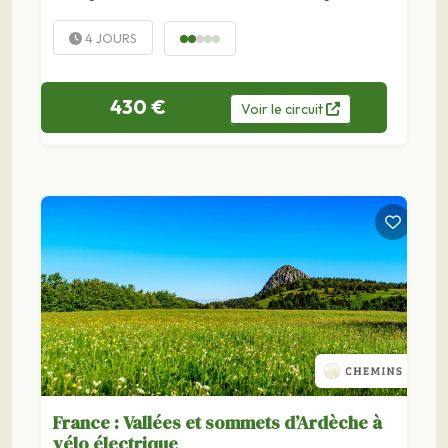
perchés, pittoresques, discrets, fortifiés, et baignés de
lumière… Les gorges de...
4 JOURS
430 €
Voir
le
circuit
France : Vallées et sommets d’Ardèche à
vélo électrique