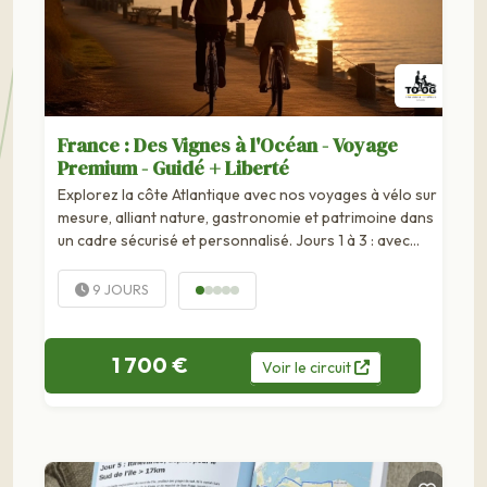
France : Des Vignes à l'Océan - Voyage
Premium - Guidé + Liberté
Explorez la côte Atlantique avec nos voyages à vélo sur
mesure, alliant nature, gastronomie et patrimoine dans
un cadre sécurisé et personnalisé. Jours 1 à 3 : avec
guide expert du territoire✓ Conseils pour l’autonomie
sur route et vélo-routes (sécurité, orientation et
9 JOURS
rythme...
1 700 €
Voir
le
circuit