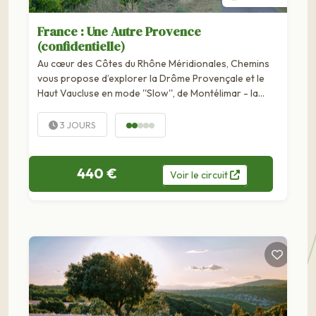
France : Une Autre Provence
(confidentielle)
Au cœur des Côtes du Rhône Méridionales, Chemins
vous propose d’explorer la Drôme Provençale et le
Haut Vaucluse en mode ''Slow'', de Montélimar - la
‘’porte de la Provence’’ - jusqu’à Orange et son théâtre
antique inscrit à...
3 JOURS
440 €
Voir
le
circuit