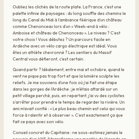
Oubliez les clichés de la route plate. La France, c'est une
palette infinie de paysages : du long souffle des chemins le
long du Canal du Midi à l’ambiance féérique d’un château
comme Chenonceau lors d’un « Week-end à vélo :
Amboise et château de Chenonceau ». Le niveau ? C’est
votre choix ! Vous débutez ? Un parcours facile en
Ardèche avec un vélo cargo électrique est idéal. Vous
êtes un athlète chevronné ? Les sentiers du Massif
Central vous défieront, c'est certain.
Quand partir ? Idéalement, entre mai et octobre, quand le
vent ne pique pas trop fort et que la lumière sculpte les
reliefs. Je me souviens d’une fois où j’ai fait une étape
dans les gorges de l’Ardèche ; je m'étais attardé sur un
petit village perché, puis, en repartant, j'ai vu des cyclistes
s'arrêter pour prendre le temps de regarder la rivière. Un
ami m'avait confié : « Le plus beau chemin est celui qui vous
force à ralentir et à observer ». C’est exactement ça que
fait ce pays avec son vélo.
Conseil concret du Capitaine : ne sous-estimez jamais le
pouvoir d'un VAE. Il transforme une montée de légende en