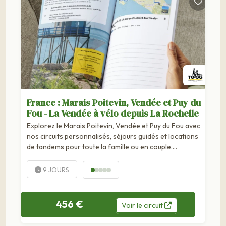
France : Marais Poitevin, Vendée et Puy du
Fou - La Vendée à vélo depuis La Rochelle
Explorez le Marais Poitevin, Vendée et Puy du Fou avec
nos circuits personnalisés, séjours guidés et locations
de tandems pour toute la famille ou en couple.
Parcourez les terres et côtes vendéennes entre
marais, bocage et plages océanes.De La Rochelle au
9 JOURS
Marais poitevin, des villages médiévaux aux...
456 €
Voir
le
circuit