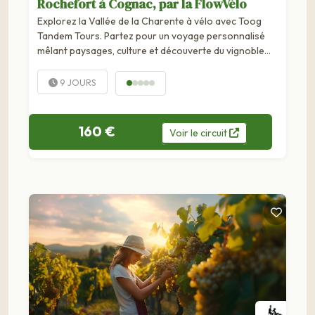
Rochefort à Cognac, par la FlowVélo
Explorez la Vallée de la Charente à vélo avec Toog
Tandem Tours. Partez pour un voyage personnalisé
mêlant paysages, culture et découverte du vignoble
charentais. Voyage 100% personnalisablePartez à la
découverte des paysages fluviaux de Charente-
9 JOURS
Maritime lors d'un cyclo-voyage à partir de 2 jours au
départ...
160 €
Voir
le
circuit