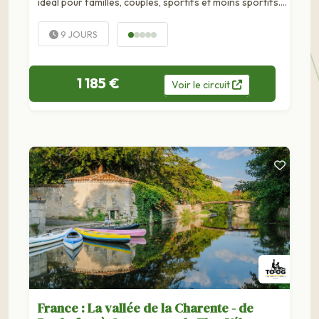
idéal pour familles, couples, sportifs et moins sportifs.
Voyage 100% personnalisableEmbarquez pour
un cyclo-voyage inoubliable de La Rochelle à Biarritz, le
9 JOURS
long des plus belles côtes de...
1 185 €
Voir
le
circuit
France : La vallée de la Charente - de