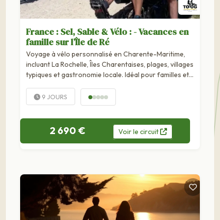
France : Sel, Sable & Vélo : - Vacances en
famille sur l’Île de Ré
Voyage à vélo personnalisé en Charente-Maritime,
incluant La Rochelle, Îles Charentaises, plages, villages
typiques et gastronomie locale. Idéal pour familles et
amoureux du cyclisme. Le premier séjour en France
pensé pour les familles, à vivre ensemble, en tandem
9 JOURS
Pino, sans charge mentale.Respirer l’air iodé, pédaler...
2 690 €
Voir
le
circuit