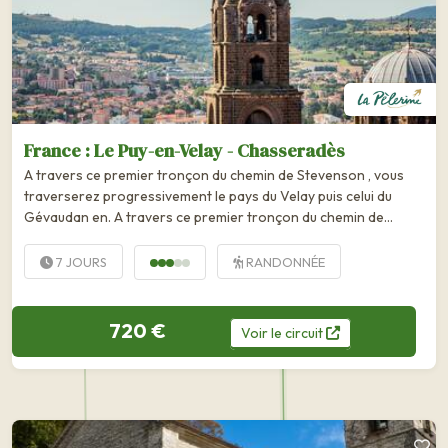
France : Le Puy-en-Velay - Chasseradès
A travers ce premier tronçon du chemin de Stevenson , vous
traverserez progressivement le pays du Velay puis celui du
Gévaudan en. A travers ce premier tronçon du chemin de
Stevenson, vous traverserez progressivement le pays du Velay
puis celui du Gévaudan en gardant à...
7 JOURS
RANDONNÉE
720 €
Voir
le
circuit