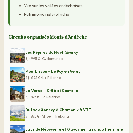
Vue sur les vallées ardéchoises
Patrimoine naturel riche
Circuits organisés Monts d'Ardèche
Les Pépites du Haut Quercy
8 j · 995 € · Cyclomundo
Montbrison - Le Puy en Velay
6 j · 695 € · La Pèlerine
La Verna - Città di Castello
7 j · 875 € · La Pèlerine
Du lac d'Annecy à Chamonix à VTT
5 j · 875 € · Allibert Trekking
Lacs du Néouvielle et Gavarnie, la rando thermale