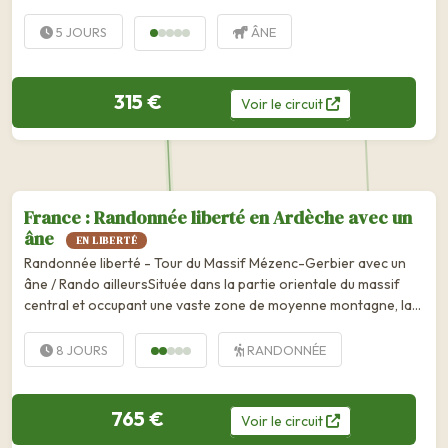
la première chambre d’hôtes vous attend dans le calme d’un
plateau perché à 600...
5 JOURS
ÂNE
315 €
Voir
le
circuit
France : Randonnée liberté en Ardèche avec un
âne
EN LIBERTÉ
Randonnée liberté - Tour du Massif Mézenc-Gerbier avec un
âne / Rando ailleursSituée dans la partie orientale du massif
central et occupant une vaste zone de moyenne montagne, la
montagne ardéchoise est au coeur du parc naturel régional
des...
8 JOURS
RANDONNÉE
765 €
Voir
le
circuit