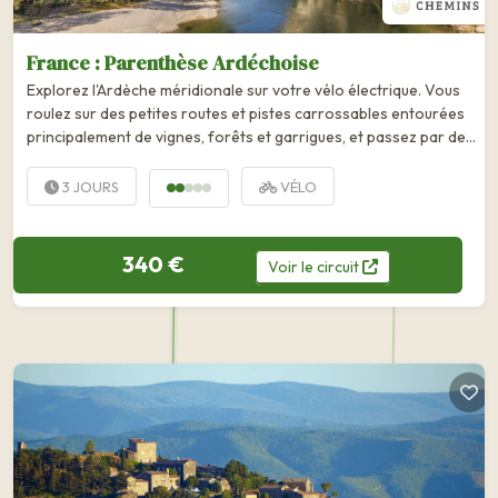
France : Parenthèse Ardéchoise
Explorez l'Ardèche méridionale sur votre vélo électrique. Vous
roulez sur des petites routes et pistes carrossables entourées
principalement de vignes, forêts et garrigues, et passez par des
villages perchés qui ont gardé beaucoup...
3 JOURS
VÉLO
340 €
Voir
le
circuit