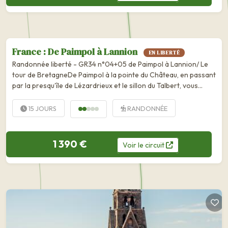
France : De Paimpol à Lannion
EN LIBERTÉ
Randonnée liberté - GR34 n°04+05 de Paimpol à Lannion/ Le
tour de BretagneDe Paimpol à la pointe du Château, en passant
par la presqu’île de Lézardrieux et le sillon du Talbert, vous
emprunterez une côte atypique jalonnée par les...
15 JOURS
RANDONNÉE
1 390 €
Voir
le
circuit