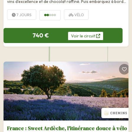
vins d'excellence et de chocolat raffiné. Puis embarquez à bord
du Mastrou, ce train historique qui vous conduit au cœur...
7 JOURS
VÉLO
740 €
Voir
le
circuit
France : Sweet Ardèche, l'itinérance douce à vélo