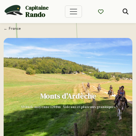
Capitaine
Rando
France
Monts d'Ardèche
Altitude moyenne 1200m - Volcans et plateaux granitiques