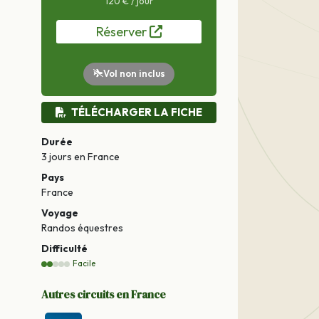
120 € / jour
Réserver
Vol non inclus
TÉLÉCHARGER LA FICHE
Durée
3 jours
en France
Pays
France
Voyage
Randos équestres
Difficulté
Facile
Autres circuits en France