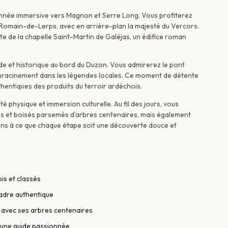
nnée immersive vers Magnon et Serre Long. Vous profiterez
Romain-de-Lerps, avec en arrière-plan la majesté du Vercors.
te de la chapelle Saint-Martin de Galéjas, un édifice roman
e et historique au bord du Duzon. Vous admirerez le pont
 enracinement dans les légendes locales. Ce moment de détente
thentiques des produits du terroir ardéchois.
 physique et immersion culturelle. Au fil des jours, vous
és et boisés parsemés d'arbres centenaires, mais également
llons à ce que chaque étape soit une découverte douce et
is et classés
cadre authentique
 avec ses arbres centenaires
r une guide passionnée