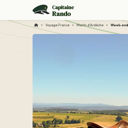
Capitaine
Rando
>
Voyage France
>
Monts d'Ardèche
>
Week-end 