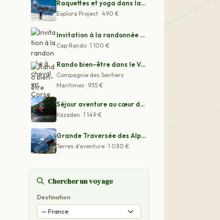
Raquettes et yoga dans la vallée de Serre Chevalier
Explora Project · 490 €
Invitation à la randonnée à cheval en Corse
Cap Rando · 1 100 €
Rando bien-être dans le Vercors
Compagnie des Sentiers
Maritimes · 935 €
Séjour aventure au cœur du Pays Basque
Kazaden · 1 149 €
Grande Traversée des Alpes - Cirque du Fer-à-Cheval
Terres d'aventure · 1 030 €
Chercher un voyage
Destination