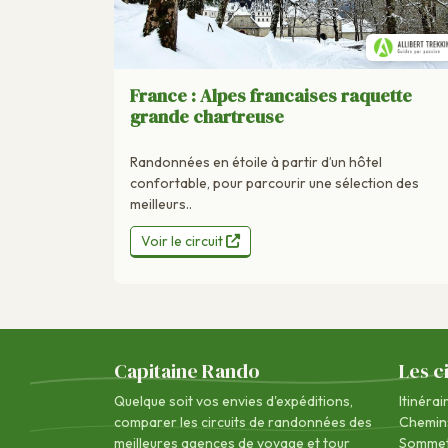
France : Alpes francaises raquette
grande chartreuse
Randonnées en étoile à partir d’un hôtel
confortable, pour parcourir une sélection des
meilleurs..
Voir le circuit
Capitaine Rando
Les c
Quelque soit vos envies d'expéditions,
Itinérai
comparer les circuits de randonnées des
Chemin
meilleures agences de voyage
et tour
Sommet