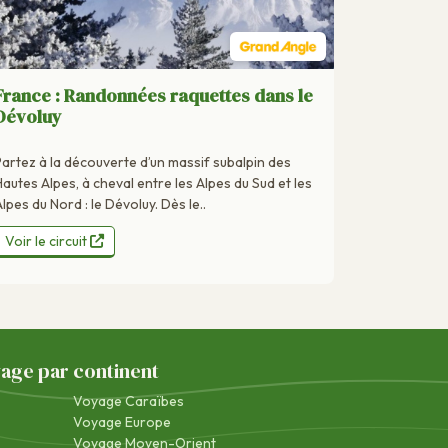
France : Randonnées raquettes dans le
Dévoluy
Partez à la découverte d’un massif subalpin des
Hautes Alpes, à cheval entre les Alpes du Sud et les
lpes du Nord : le Dévoluy. Dès le..
Voir le circuit
yage par continent
Voyage Caraïbes
Voyage Europe
Voyage Moyen-Orient