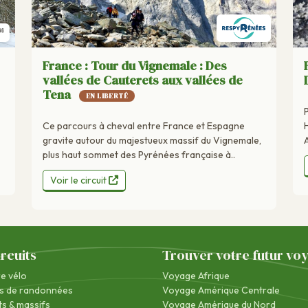
France : Tour du Vignemale : Des
vallées de Cauterets aux vallées de
Tena
EN LIBERTÉ
Ce parcours à cheval entre France et Espagne
A
gravite autour du majestueux massif du Vignemale,
plus haut sommet des Pyrénées française à..
Voir le circuit
ircuits
Trouver votre futur vo
re vélo
Voyage Afrique
s de randonnées
Voyage Amérique Centrale
s & massifs
Voyage Amérique du Nord