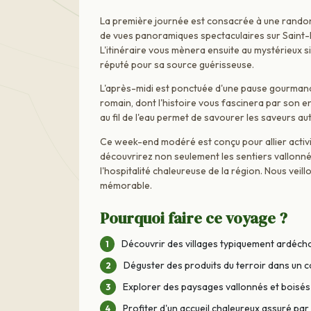
La première journée est consacrée à une rando
de vues panoramiques spectaculaires sur Saint-
L'itinéraire vous mènera ensuite au mystérieux si
réputé pour sa source guérisseuse.
L'après-midi est ponctuée d'une pause gourmand
romain, dont l'histoire vous fascinera par son
au fil de l'eau permet de savourer les saveurs au
Ce week-end modéré est conçu pour allier activité
découvrirez non seulement les sentiers vallonn
l'hospitalité chaleureuse de la région. Nous vei
mémorable.
Pourquoi faire ce voyage ?
Découvrir des villages typiquement ardécho
Déguster des produits du terroir dans un 
Explorer des paysages vallonnés et boisés
Profiter d'un accueil chaleureux assuré pa