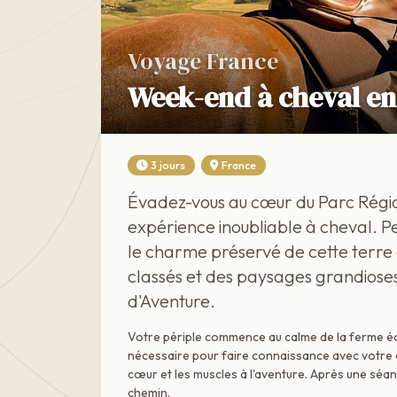
Voyage France
Week-end à cheval en
3 jours
France
Évadez-vous au cœur du Parc Régi
expérience inoubliable à cheval. Pe
le charme préservé de cette terre 
classés et des paysages grandiose
d'Aventure.
Votre périple commence au calme de la ferme éq
nécessaire pour faire connaissance avec votre 
cœur et les muscles à l'aventure. Après une séa
chemin.