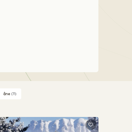
âne
(71)