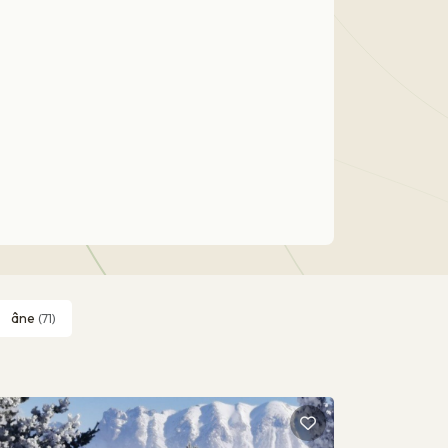
âne
(71)