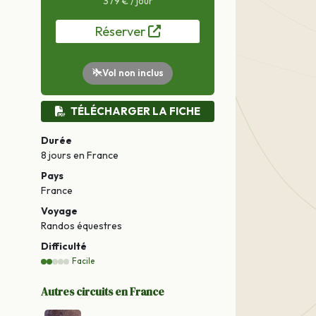
379 € / jour
Réserver
Vol non inclus
TÉLÉCHARGER LA FICHE
Durée
8 jours
en France
Pays
France
Voyage
Randos équestres
Difficulté
Facile
Autres circuits en France