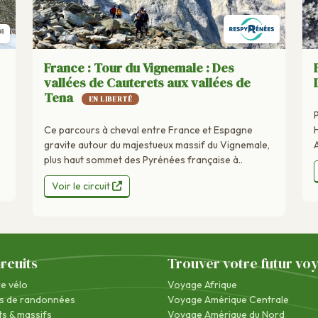
France : Tour du Vignemale : Des
vallées de Cauterets aux vallées de
Tena
EN LIBERTÉ
Ce parcours à cheval entre France et Espagne
A
gravite autour du majestueux massif du Vignemale,
plus haut sommet des Pyrénées française à..
Voir le circuit
ircuits
Trouver votre futur vo
re vélo
Voyage Afrique
s de randonnées
Voyage Amérique Centrale
s & massifs
Voyage Amérique du Nord