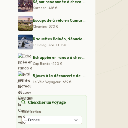
Séjour randonnée à cheval dans les Landes
Kazaden · 485 €
Escapade à vélo en Camargue par le Petit Rhône
Chemins · 370 €
Raquettes Balnéo, Néouvielle Gavarnie
La Balaguère · 1 015 €
Echappée en rando à cheval sur le plateau du Vercors
Cap Rando · 420 €
5 jours à la découverte de la Camargue à vélo
Le Vélo Voyageur · 659 €
Chercher un voyage
Destination