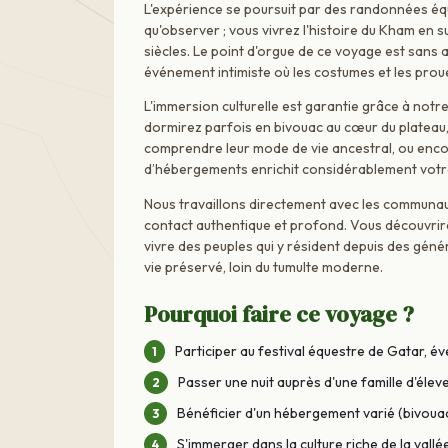
L'expérience se poursuit par des randonnées équ
qu'observer ; vous vivrez l'histoire du Kham en s
siècles. Le point d'orgue de ce voyage est sans a
événement intimiste où les costumes et les prou
L'immersion culturelle est garantie grâce à notr
dormirez parfois en bivouac au cœur du plateau,
comprendre leur mode de vie ancestral, ou enco
d’hébergements enrichit considérablement votr
Nous travaillons directement avec les communaut
contact authentique et profond. Vous découvrire
vivre des peuples qui y résident depuis des gén
vie préservé, loin du tumulte moderne.
Pourquoi faire ce voyage ?
Participer au festival équestre de Gatar, év
Passer une nuit auprès d'une famille d'éle
Bénéficier d'un hébergement varié (bivou
S'immerger dans la culture riche de la vall