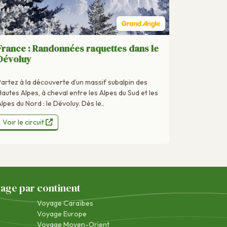
France : Randonnées raquettes dans le
Dévoluy
Partez à la découverte d’un massif subalpin des
Hautes Alpes, à cheval entre les Alpes du Sud et les
lpes du Nord : le Dévoluy. Dès le..
Voir le circuit
yage par continent
Voyage Caraïbes
Voyage Europe
Voyage Moyen-Orient