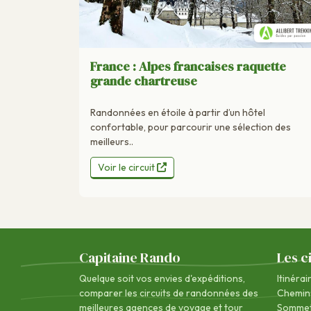
France : Alpes francaises raquette
grande chartreuse
Randonnées en étoile à partir d’un hôtel
confortable, pour parcourir une sélection des
meilleurs..
Voir le circuit
Capitaine Rando
Les c
Quelque soit vos envies d'expéditions,
Itinérai
comparer les circuits de randonnées des
Chemin
meilleures agences de voyage
et tour
Sommet