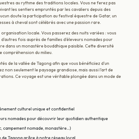
estres au rythme des traditions locales. Vous ne ferez pas
uivant les sentiers empruntés par les cavaliers depuis des
ucun doute la participation au festival équestre de Gatar, un
esses à cheval sont célébrés avec une passion rare.
e organisation locale. Vous passerez des nuits variées : vous
 d'autres fois auprès de familles d'éleveurs nomades pour
re dans un monastère bouddhique paisible. Cette diversité
e compréhension du milieu.
és de la vallée de Tagong afin que vous bénéficiiez d'un
z non seulement le paysage grandiose, mais aussi l'art de
érations. Ce voyage est une véritable plongée dans un mode de
énement culturel unique et confidentiel
veurs nomades pour découvrir leur quotidien authentique
ac, campement nomade, monastère...)
ée de Tagong grâce à notre réseau local