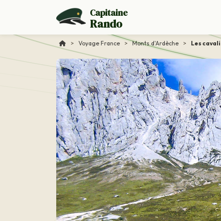
Capitaine
Rando
>
Voyage France
>
Monts d'Ardèche
>
Les caval