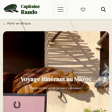
Capitaine
Rando
Partir en Afrique
Voyage itinérant au Maroc
Partir au Maroc en vacances aventure