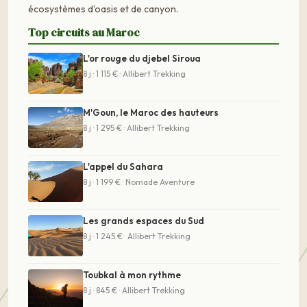
écosystèmes d'oasis et de canyon.
Top circuits au Maroc
L'or rouge du djebel Siroua
8 j · 1 115 € · Allibert Trekking
M'Goun, le Maroc des hauteurs
8 j · 1 295 € · Allibert Trekking
L'appel du Sahara
8 j · 1 199 € · Nomade Aventure
Les grands espaces du Sud
8 j · 1 245 € · Allibert Trekking
Toubkal à mon rythme
8 j · 845 € · Allibert Trekking