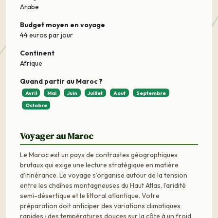
Arabe
Budget moyen en voyage
44 euros par jour
Continent
Afrique
Quand partir au Maroc ?
Avril
Mai
Juin
Juillet
Aout
Septembre
Octobre
Voyager au Maroc
Le Maroc est un pays de contrastes géographiques
brutaux qui exige une lecture stratégique en matière
d'itinérance. Le voyage s’organise autour de la tension
entre les chaînes montagneuses du Haut Atlas, l’aridité
semi-désertique et le littoral atlantique. Votre
préparation doit anticiper des variations climatiques
rapides : des températures douces sur la côte à un froid