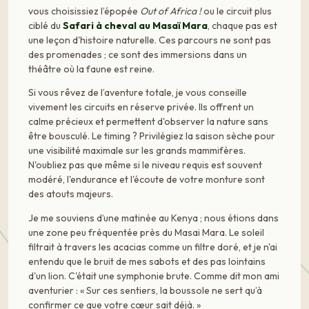
vous choisissiez l’épopée
Out of Africa !
ou le circuit plus
ciblé du
Safari à cheval au Masaï Mara
, chaque pas est
une leçon d'histoire naturelle. Ces parcours ne sont pas
des promenades ; ce sont des immersions dans un
théâtre où la faune est reine.
Si vous rêvez de l’aventure totale, je vous conseille
vivement les circuits en réserve privée. Ils offrent un
calme précieux et permettent d'observer la nature sans
être bousculé. Le timing ? Privilégiez la saison sèche pour
une visibilité maximale sur les grands mammifères.
N'oubliez pas que même si le niveau requis est souvent
modéré, l'endurance et l'écoute de votre monture sont
des atouts majeurs.
Je me souviens d’une matinée au Kenya ; nous étions dans
une zone peu fréquentée près du Masai Mara. Le soleil
filtrait à travers les acacias comme un filtre doré, et je n'ai
entendu que le bruit de mes sabots et des pas lointains
d'un lion. C'était une symphonie brute. Comme dit mon ami
aventurier : « Sur ces sentiers, la boussole ne sert qu’à
confirmer ce que votre cœur sait déjà. »