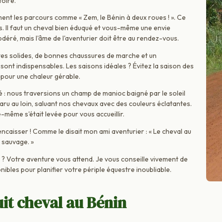
toire.
nt les parcours comme « Zem, le Bénin à deux roues ! ». Ce
ts. Il faut un cheval bien éduqué et vous-même une envie
déré, mais l'âme de l'aventurier doit être au rendez-vous.
tes solides, de bonnes chaussures de marche et un
ont indispensables. Les saisons idéales ? Évitez la saison des
 pour une chaleur gérable.
 : nous traversions un champ de manioc baigné par le soleil
paru au loin, saluant nos chevaux avec des couleurs éclatantes.
e-même s'était levée pour vous accueillir.
'encaisser ! Comme le disait mon ami aventurier : « Le cheval au
é sauvage. »
s ? Votre aventure vous attend. Je vous conseille vivement de
nibles pour planifier votre périple équestre inoubliable.
it cheval au Bénin