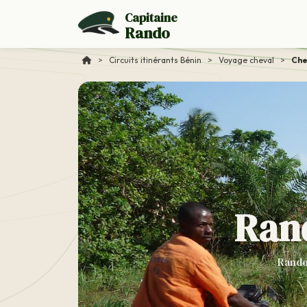
Capitaine
Rando
>
Circuits itinérants Bénin
>
Voyage cheval
>
Che
Rand
Randos