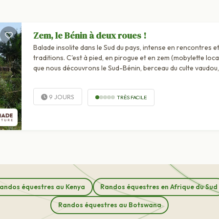
Zem, le Bénin à deux roues !
Balade insolite dans le Sud du pays, intense en rencontres e
traditions. C'est à pied, en pirogue et en zem (mobylette loca
que nous découvrons le Sud-Bénin, berceau du culte vaudou,
sauvage et haut en couleur. Au...
9 JOURS
TRÈS FACILE
andos équestres au Kenya
Randos équestres en Afrique du Sud
Randos équestres au Botswana