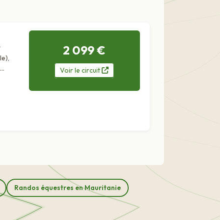
2 099 €
t
le),
Voir
le
circuit
Randos équestres en Mauritanie