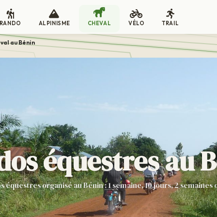
RANDO
ALPINISME
CHEVAL
VÉLO
TRAIL
val au Bénin
os équestres au 
 équestres organisé au Bénin : 1 semaine, 10 jours, 2 semaines 