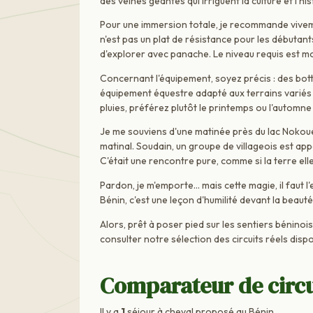
des veines géantes qui irriguent la culture et l'his
Pour une immersion totale, je recommande viveme
n'est pas un plat de résistance pour les débutan
d'explorer avec panache. Le niveau requis est mo
Concernant l'équipement, soyez précis : des bot
équipement équestre adapté aux terrains variés s
pluies, préférez plutôt le printemps ou l'automne
Je me souviens d'une matinée près du lac Nokoué
matinal. Soudain, un groupe de villageois est ap
C'était une rencontre pure, comme si la terre ell
Pardon, je m'emporte… mais cette magie, il faut l
Bénin, c'est une leçon d'humilité devant la beaut
Alors, prêt à poser pied sur les sentiers béninoi
consulter notre sélection des circuits réels dispo
Comparateur de circu
Il y a
1
séjour à cheval proposé au Bénin.