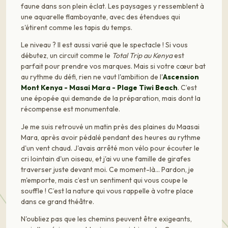
faune dans son plein éclat. Les paysages y ressemblent à
une aquarelle flamboyante, avec des étendues qui
s'étirent comme les tapis du temps.
Le niveau ? Il est aussi varié que le spectacle ! Si vous
débutez, un circuit comme le
Total Trip au Kenya
est
parfait pour prendre vos marques. Mais si votre cœur bat
au rythme du défi, rien ne vaut l'ambition de l'
Ascension
Mont Kenya - Masai Mara - Plage Tiwi Beach
. C’est
une épopée qui demande de la préparation, mais dont la
récompense est monumentale.
Je me suis retrouvé un matin près des plaines du Maasai
Mara, après avoir pédalé pendant des heures au rythme
d'un vent chaud. J'avais arrêté mon vélo pour écouter le
cri lointain d'un oiseau, et j'ai vu une famille de girafes
traverser juste devant moi. Ce moment-là… Pardon, je
m'emporte, mais c’est un sentiment qui vous coupe le
souffle ! C’est la nature qui vous rappelle à votre place
dans ce grand théâtre.
N'oubliez pas que les chemins peuvent être exigeants,