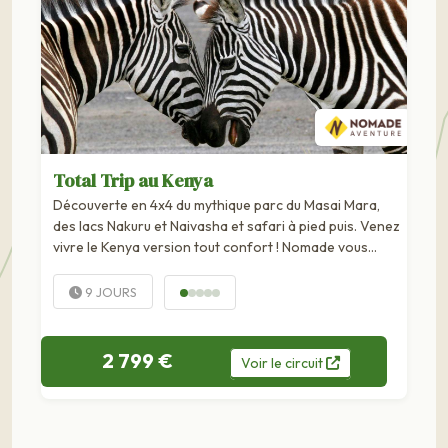
Total Trip au Kenya
Découverte en 4x4 du mythique parc du Masai Mara,
des lacs Nakuru et Naivasha et safari à pied puis. Venez
vivre le Kenya version tout confort ! Nomade vous
propose de découvrir ce pays époustouflant de par sa
diversité : Grands espaces peuplés...
9 JOURS
2 799 €
Voir
le
circuit