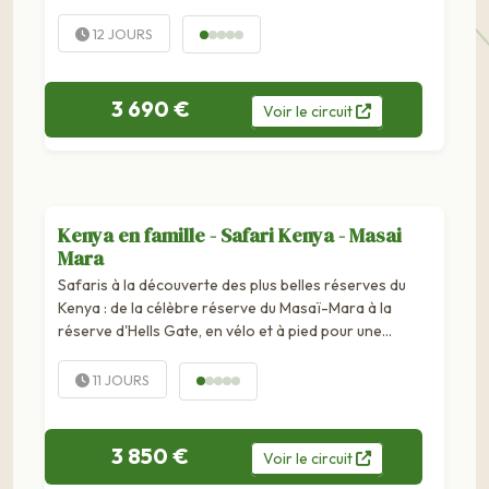
de safaris. La péninsule...
12 JOURS
3 690 €
Voir
le
circuit
Kenya en famille - Safari Kenya - Masai
Mara
Safaris à la découverte des plus belles réserves du
Kenya : de la célèbre réserve du Masaï-Mara à la
réserve d'Hells Gate, en vélo et à pied pour une
approche...
11 JOURS
3 850 €
Voir
le
circuit