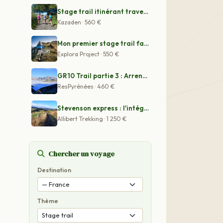
Stage trail itinérant traversée du Morvan
Kazaden · 560 €
Mon premier stage trail face au Mont Blanc
Explora Project · 550 €
GR10 Trail partie 3 : Arrens Marsous à Saint Lary Soula
ResPyrénées · 460 €
Stevenson express : l'intégrale en rando-trail
Allibert Trekking · 1 250 €
Chercher un voyage
Destination
Thème