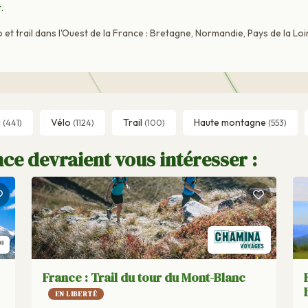
t
.
et trail dans l'Ouest de la France : Bretagne, Normandie, Pays de la Loi
l
Vélo
Trail
Haute montagne
(441)
(1124)
(100)
(553)
ce devraient vous intéresser :
France : Trail du tour du Mont-Blanc
EN LIBERTÉ