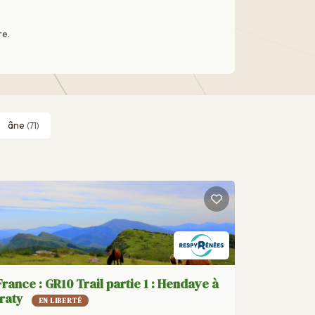
re.
âne
(71)
France : GR10 Trail partie 1 : Hendaye à
Iraty
EN LIBERTÉ