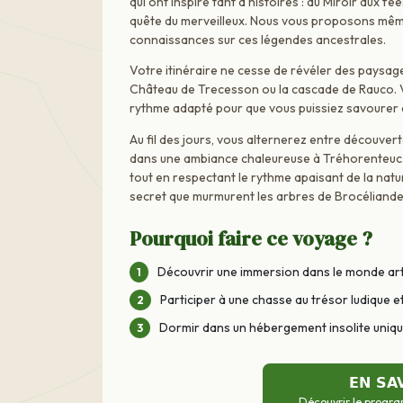
qui ont inspiré tant d'histoires : du Miroir aux f
quête du merveilleux. Nous vous proposons même
connaissances sur ces légendes ancestrales.
Votre itinéraire ne cesse de révéler des paysage
Château de Trecesson ou la cascade de Rauco. V
rythme adapté pour que vous puissiez savourer 
Au fil des jours, vous alternerez entre découvert
dans une ambiance chaleureuse à Tréhorenteuc. 
tout en respectant le rythme apaisant de la nat
secret que murmurent les arbres de Brocéliande
Pourquoi faire ce voyage ?
Découvrir une immersion dans le monde ar
Participer à une chasse au trésor ludique e
Dormir dans un hébergement insolite uniq
EN SA
Découvrir le progra