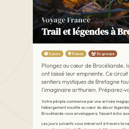
Voyage France
Trail et légendes à B
5 jours
France
En groupe
Plongez au cœur de Brocéliande, la 
ont laissé leur empreinte. Ce circui
sentiers mystiques de Bretagne tou
l'imaginaire arthurien. Préparez-vo
Votre périple commence par une arrivée magique
hébergement insolite au cœur du décor légendai
Brocéliande vous enveloppera, faisant écho aux 
Les jours suivants vous mèneront à travers la n