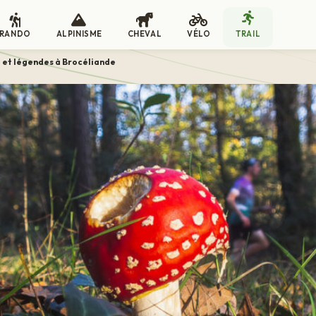
RANDO
ALPINISME
CHEVAL
VÉLO
TRAIL
l et légendes à Brocéliande