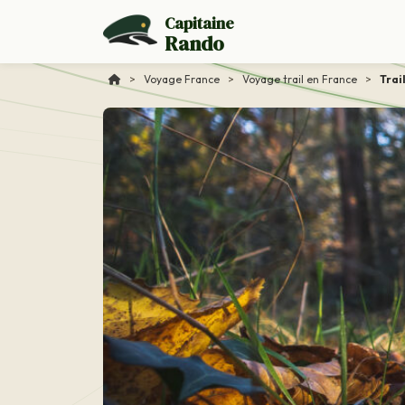
Capitaine
Rando
>
Voyage France
>
Voyage trail en France
>
Trai