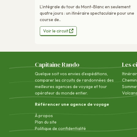
L’intégrale du tour du Mont-Blanc en seulement
quatre jours : un itinéraire spectaculaire pour une
course de..
Voir le circuit
Capitaine Rando
Les c
Quelque soit vos envies d'expéditions,
Itinérai
comparer les circuits de randonnées des
Chemin
meilleures agences de voyage
et tour
Sommet
opérateur du monde entier.
Volcan
Référencer une agence de voyage
À propos
Plan du site
Politique de confidentialité