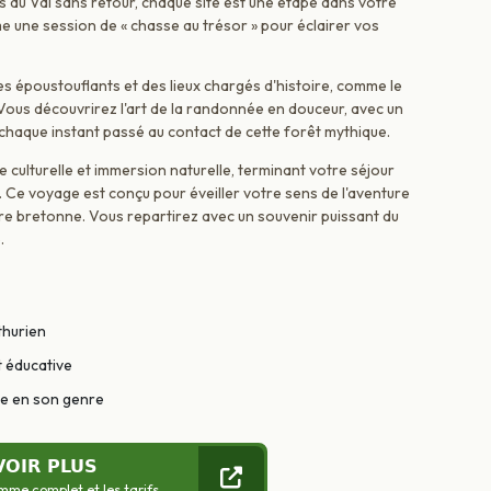
ées au Val sans retour, chaque site est une étape dans votre
 une session de « chasse au trésor » pour éclairer vos
s époustouflants et des lieux chargés d'histoire, comme le
ous découvrirez l'art de la randonnée en douceur, avec un
chaque instant passé au contact de cette forêt mythique.
e culturelle et immersion naturelle, terminant votre séjour
Ce voyage est conçu pour éveiller votre sens de l'aventure
ure bretonne. Vous repartirez avec un souvenir puissant du
.
thurien
t éducative
ue en son genre
VOIR PLUS
mme complet et les tarifs