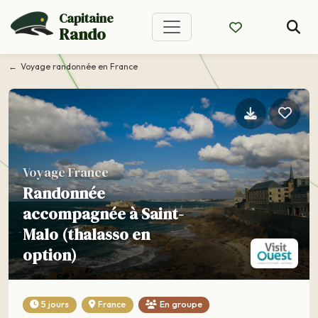
Capitaine
Rando
Voyage randonnée en France
Voyage France
Randonnée
accompagnée à Saint-
Malo (thalasso en
option)
5 jours
France
En groupe