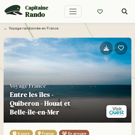
Capitaine
Rando
Voyage randonnée en France
Voyage France
Entre les îles -
Quiberon - Houat et
Belle-île-en-Mer
6 jours
France
En groupe