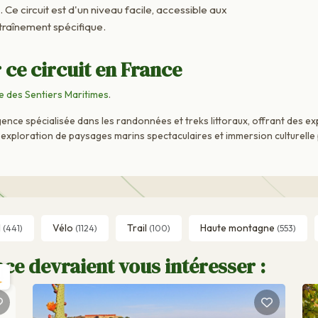
. Ce circuit est d'un niveau facile, accessible aux
raînement spécifique.
 ce circuit en France
 des Sentiers Maritimes
.
nce spécialisée dans les randonnées et treks littoraux, offrant des e
ue exploration de paysages marins spectaculaires et immersion culturell
l
Vélo
Trail
Haute montagne
(441)
(1124)
(100)
(553)
ce devraient vous intéresser :