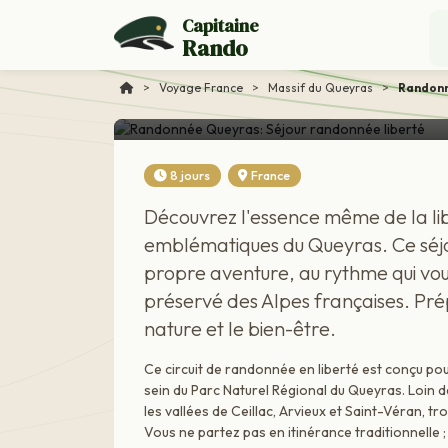
Capitaine
Rando
Voyage France
Randonnée Queyras: S
>
Voyage France
>
Massif du Queyras
>
Randonn
8 jours
France
Découvrez l'essence même de la lib
emblématiques du Queyras. Ce séjou
propre aventure, au rythme qui vo
préservé des Alpes françaises. Pré
nature et le bien-être.
Ce circuit de randonnée en liberté est conçu p
sein du Parc Naturel Régional du Queyras. Loin d
les vallées de Ceillac, Arvieux et Saint-Véran, t
Vous ne partez pas en itinérance traditionnelle ; 