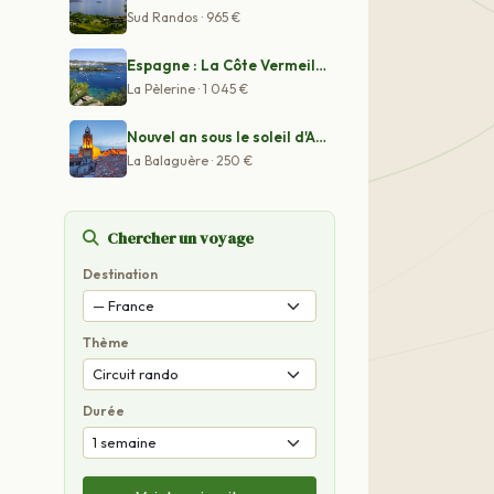
Sud Randos · 965 €
Espagne : La Côte Vermeille de Collioure à Cadaquès
La Pèlerine · 1 045 €
Nouvel an sous le soleil d'Aix en Provence
La Balaguère · 250 €
Chercher un voyage
Destination
Thème
Durée