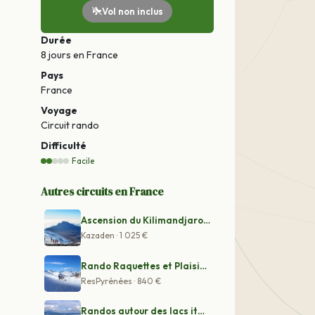
Vol non inclus
Durée
8 jours
en France
Pays
France
Voyage
Circuit rando
Difficulté
Facile
Autres circuits en France
Ascension du Kilimandjaro : voie Rongai
Kazaden · 1 025 €
Rando Raquettes et Plaisirs de l'Hiver en Haute Ariège
ResPyrénées · 840 €
Randos autour des lacs italiens : Majeur, Côme et Orta