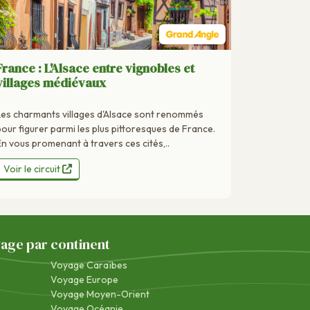
France : L'Alsace entre vignobles et
villages médiévaux
Les charmants villages d'Alsace sont renommés
pour figurer parmi les plus pittoresques de France.
En vous promenant à travers ces cités,..
Voir le circuit
yage par continent
Voyage Caraïbes
Voyage Europe
Voyage Moyen-Orient
Voyage Océanie