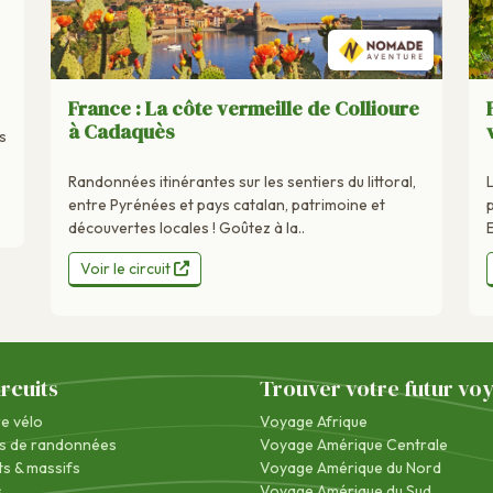
France : La côte vermeille de Collioure
à Cadaquès
s
Randonnées itinérantes sur les sentiers du littoral,
entre Pyrénées et pays catalan, patrimoine et
découvertes locales ! Goûtez à la..
Voir le circuit
ircuits
Trouver votre futur vo
re vélo
Voyage Afrique
s de randonnées
Voyage Amérique Centrale
s & massifs
Voyage Amérique du Nord
s
Voyage Amérique du Sud