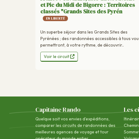
et Pic du Midi de Bigorre : Territoires
classés "Grands Sites des Pyrén
EN LIBERTÉ
Un superbe séjour dans les Grands Sites des
Pyrénées ; des randonnées accessibles à tous vou
permettront, à votre rythme, de découvrir..
Voir le circuit
Capitaine Rando
Les c
Quelque soit vos envies d'expéditions,
Itinérai
comparer les circuits de randonnées des
Chemin
meilleures agences de voyage
et tour
Sommet
opérateur du monde entier.
Volcan