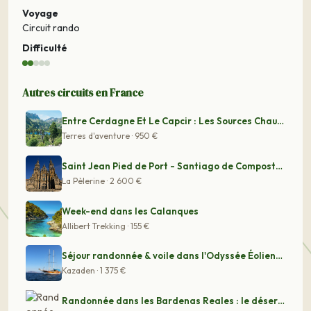
Voyage
Circuit rando
Difficulté
Autres circuits en France
Entre Cerdagne Et Le Capcir : Les Sources Chaudes - Ran
Terres d'aventure · 950 €
Saint Jean Pied de Port - Santiago de Compostela à pied
La Pèlerine · 2 600 €
Week-end dans les Calanques
Allibert Trekking · 155 €
Séjour randonnée & voile dans l'Odyssée Éolienne
Kazaden · 1 375 €
Randonnée dans les Bardenas Reales : le désert des Pyré