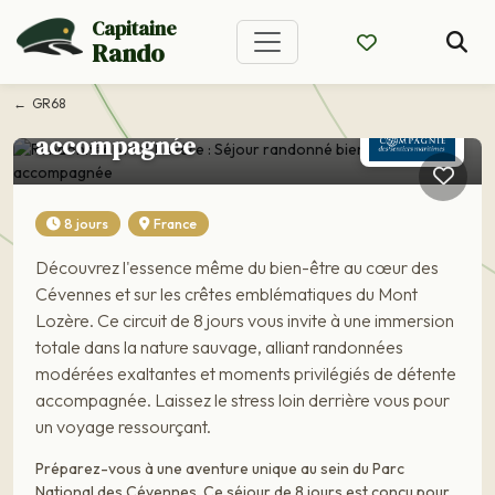
Voyage France
Capitaine
Randonnée Mont
Rando
Lozère : Séjour
GR68
randonné bien-être
accompagnée
8 jours
France
Découvrez l'essence même du bien-être au cœur des
Cévennes et sur les crêtes emblématiques du Mont
Lozère. Ce circuit de 8 jours vous invite à une immersion
totale dans la nature sauvage, alliant randonnées
modérées exaltantes et moments privilégiés de détente
accompagnée. Laissez le stress loin derrière vous pour
un voyage ressourçant.
Préparez-vous à une aventure unique au sein du Parc
National des Cévennes. Ce séjour de 8 jours est conçu pour