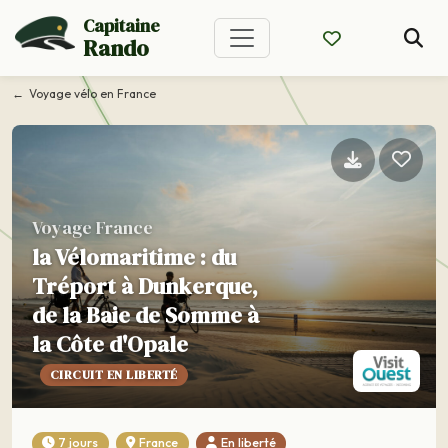
Capitaine
Rando
Voyage vélo en France
Voyage France
la Vélomaritime : du
Tréport à Dunkerque,
de la Baie de Somme à
la Côte d'Opale
CIRCUIT EN LIBERTÉ
7 jours
France
En liberté