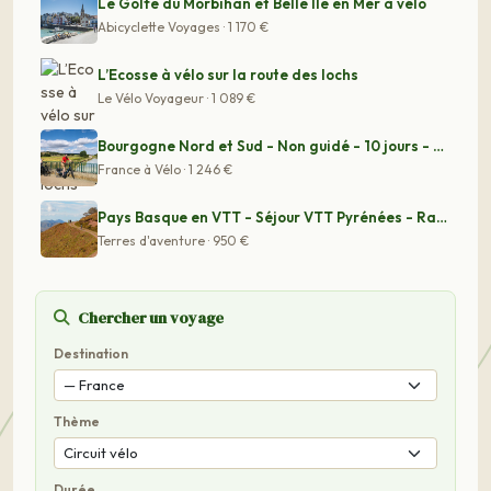
Le Golfe du Morbihan et Belle Ile en Mer à vélo
Abicyclette Voyages · 1 170 €
L’Ecosse à vélo sur la route des lochs
Le Vélo Voyageur · 1 089 €
Bourgogne Nord et Sud - Non guidé - 10 jours - E-Bike -
France à Vélo · 1 246 €
Pays Basque en VTT - Séjour VTT Pyrénées - Rando VTT Pa
Terres d'aventure · 950 €
Chercher un voyage
Destination
Thème
Durée