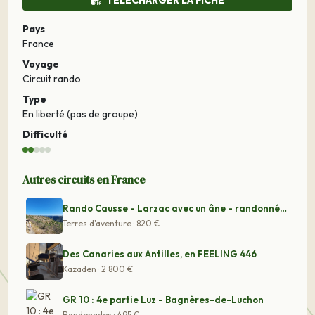
TÉLÉCHARGER LA FICHE
Pays
France
Voyage
Circuit rando
Type
En liberté (pas de groupe)
Difficulté
Autres circuits en France
Rando Causse - Larzac avec un âne - randonnée au cirque
Terres d'aventure · 820 €
Des Canaries aux Antilles, en FEELING 446
Kazaden · 2 800 €
GR 10 : 4e partie Luz - Bagnères-de-Luchon
Randonades · 495 €