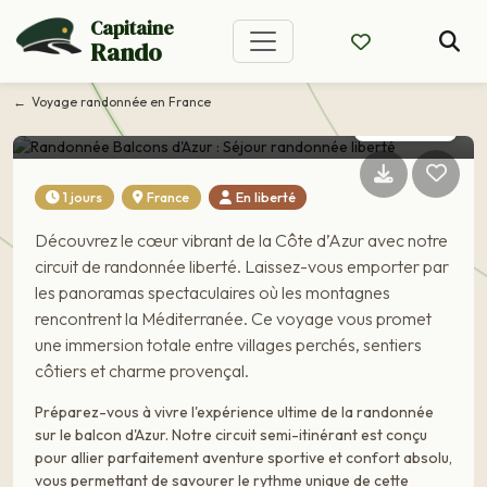
Randonnée Balcons
Capitaine
Rando
d'Azur : Séjour
randonnée liberté
Voyage randonnée en France
CIRCUIT EN LIBERTÉ
1 jours
France
En liberté
Découvrez le cœur vibrant de la Côte d’Azur avec notre
circuit de randonnée liberté. Laissez-vous emporter par
les panoramas spectaculaires où les montagnes
rencontrent la Méditerranée. Ce voyage vous promet
une immersion totale entre villages perchés, sentiers
côtiers et charme provençal.
Préparez-vous à vivre l'expérience ultime de la randonnée
sur le balcon d'Azur. Notre circuit semi-itinérant est conçu
pour allier parfaitement aventure sportive et confort absolu,
vous permettant de savourer le rythme unique de cette