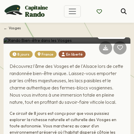
Voyage France
Capitaine
Rando
Rando Bien-être dans
les Vosges
Vosges
CIRCUIT EN LIBERTÉ
8 jours
France
En liberté
Découvrez l'âme des Vosges et de l'Alsace lors de cette
randonnée bien-être unique. Laissez-vous emporter
par les crêtes majestueuses, les lacs paisibles et le
charme authentique des fermes-blocs vosgiennes.
Nous vous invitons à une immersion totale en pleine
nature, tout en profitant du savoir-faire viticole local.
Ce circuit de 8 jours est conçu pour que vous puissiez
explorer la richesse naturelle et culturelle des Vosges en
toute autonomie. Vous marcherez au cœur d'un
environnement préservé où l'habitat dispersé côtoie les