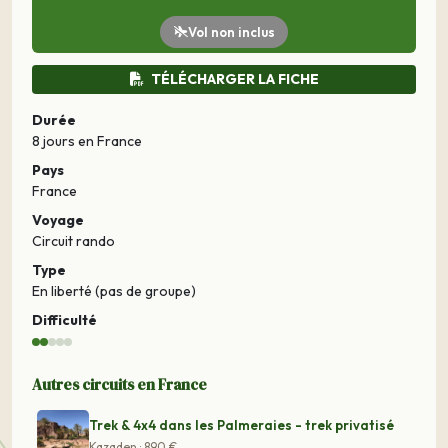
Vol non inclus
TÉLÉCHARGER LA FICHE
Durée
8 jours
en France
Pays
France
Voyage
Circuit rando
Type
En liberté (pas de groupe)
Difficulté
Autres circuits en France
Trek & 4x4 dans les Palmeraies - trek privatisé
Kazaden · 890 €