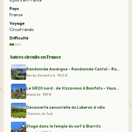
8 jours
en France
Pays
France
Voyage
Circuit rando
Difficulté
Autres circuits en France
Randonnée Auvergne - Randonnée Cantal - Randonnée Cezal
Terres d'aventure · 940 €
Le GR20 nord : de Vizzavona à Bonifatu - Voyage Corse
Atalante · 959 €
Découverte sensorielle du Luberon à vélo
Chemins du Sud
Stage dans le temple du surf à Biarritz