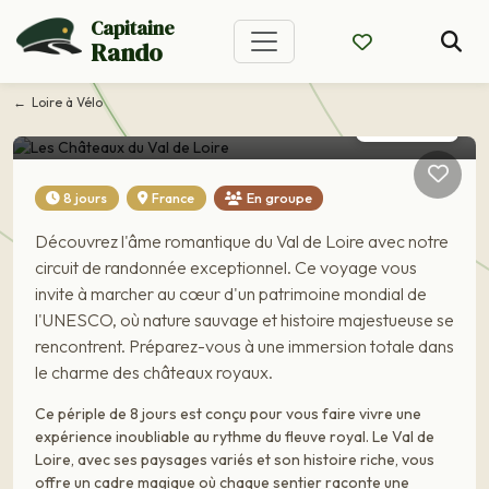
Capitaine
Rando
Voyage France
Les Châteaux du Val de
Loire à Vélo
Loire
8 jours
France
En groupe
Découvrez l'âme romantique du Val de Loire avec notre
circuit de randonnée exceptionnel. Ce voyage vous
invite à marcher au cœur d'un patrimoine mondial de
l'UNESCO, où nature sauvage et histoire majestueuse se
rencontrent. Préparez-vous à une immersion totale dans
le charme des châteaux royaux.
Ce périple de 8 jours est conçu pour vous faire vivre une
expérience inoubliable au rythme du fleuve royal. Le Val de
Loire, avec ses paysages variés et son histoire riche, vous
offre un cadre magique où chaque sentier raconte une