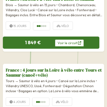
Blois → Saumur à vélo en 15 jours • Chambord, Chenonceau,
Villandry, Clos Lucé • Canoë sur la Loire inclus • Fontevraud •
Bagages inclus. Entre Blois et Saumur vous découvrez en détail
les beautés de la vallée de la Loire. La Loire à vélo vous mène à
travers les vignobles, le...
15 JOURS
VÉLO
1 849 €
Voir
le
circuit
France : 4 jours sur la Loire à vélo entre Tours et
Saumur (canoë+vélo)
Tours → Saumur à vélo en 4 jours • Canoë sur la Loire inclus •
Villandry UNESCO, Ussé, Fontevraud • Dégustation Chinon
incluse • Bagages en option. La Loire à vélo vous emmène de
Tours à Saumur à la rencontre des fameux châteaux du Val de
Loire, le long de vignobles et de maisons...
4 JOURS
VÉLO