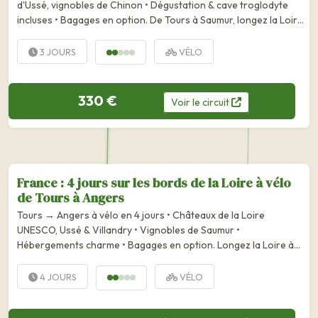
d'Ussé, vignobles de Chinon • Dégustation & cave troglodyte
incluses • Bagages en option. De Tours à Saumur, longez la Loire
à vélo à la découverte des châteaux de Villandry, Azay-le-
Rideau, Ussé ou Chinon et découvrez les...
3 JOURS
VÉLO
330 €
Voir
le
circuit
France : 4 jours sur les bords de la Loire à vélo
de Tours à Angers
Tours → Angers à vélo en 4 jours • Châteaux de la Loire
UNESCO, Ussé & Villandry • Vignobles de Saumur •
Hébergements charme • Bagages en option. Longez la Loire à
vélo de Tours à Angers en chambres d’hôtes ou hôtels de
charme. Découvrez la magie du Val de Loire, les châteaux de...
4 JOURS
VÉLO