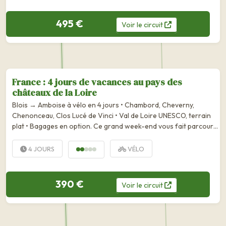
495 €
Voir
le
circuit
France : 4 jours de vacances au pays des
châteaux de la Loire
Blois → Amboise à vélo en 4 jours • Chambord, Cheverny,
Chenonceau, Clos Lucé de Vinci • Val de Loire UNESCO, terrain
plat • Bagages en option. Ce grand week-end vous fait parcourir
la vallée de la Loire entre Blois et Amboise. Vous pédalerez à la
rencontre de magnifiques châteaux :...
4 JOURS
VÉLO
390 €
Voir
le
circuit