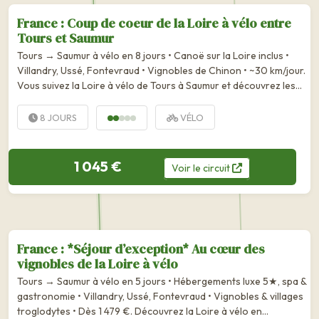
France : Coup de coeur de la Loire à vélo entre
Tours et Saumur
Tours → Saumur à vélo en 8 jours • Canoë sur la Loire inclus •
Villandry, Ussé, Fontevraud • Vignobles de Chinon • ~30 km/jour.
Vous suivez la Loire à vélo de Tours à Saumur et découvrez les
prestigieux vignobles, les magnifiques châteaux du Val de Loire
et les...
8 JOURS
VÉLO
1 045 €
Voir
le
circuit
France : *Séjour d’exception* Au cœur des
vignobles de la Loire à vélo
Tours → Saumur à vélo en 5 jours • Hébergements luxe 5★, spa &
gastronomie • Villandry, Ussé, Fontevraud • Vignobles & villages
troglodytes • Dès 1 479 €. Découvrez la Loire à vélo en