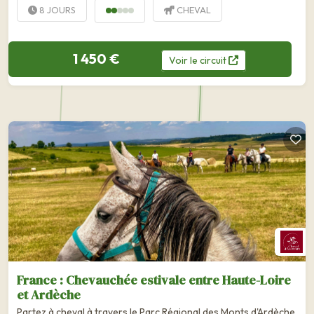
8 JOURS
CHEVAL
1 450 €
Voir
le
circuit
France : Chevauchée estivale entre Haute-Loire
et Ardèche
Partez à cheval à travers le Parc Régional des Monts d'Ardèche