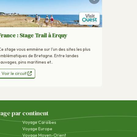
France : Stage Trail à Erquy
Ce stage vous emmène sur l'un des sites les plus
emblématiques de Bretagne. Entre landes
sauvages, pins maritimes et..
Voir le circuit
yage par continent
Voyage Caraïbes
Voyage Europe
Voyage Moyen-Orient