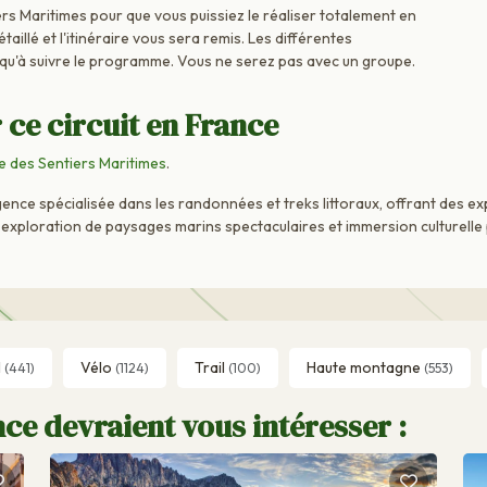
rs Maritimes pour que vous puissiez le réaliser totalement en
aillé et l'itinéraire vous sera remis. Les différentes
 qu'à suivre le programme. Vous ne serez pas avec un groupe.
 ce circuit en France
 des Sentiers Maritimes
.
nce spécialisée dans les randonnées et treks littoraux, offrant des e
ue exploration de paysages marins spectaculaires et immersion culturell
l
Vélo
Trail
Haute montagne
(441)
(1124)
(100)
(553)
ce devraient vous intéresser :