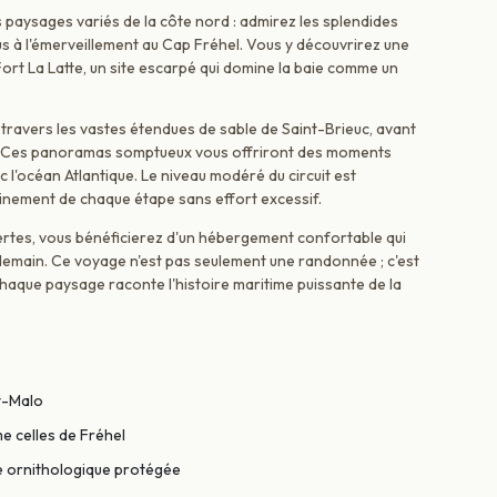
 paysages variés de la côte nord : admirez les splendides
us à l'émerveillement au Cap Fréhel. Vous y découvrirez une
ort La Latte, un site escarpé qui domine la baie comme un
 travers les vastes étendues de sable de Saint-Brieuc, avant
ne. Ces panoramas somptueux vous offriront des moments
l'océan Atlantique. Le niveau modéré du circuit est
inement de chaque étape sans effort excessif.
ertes, vous bénéficierez d'un hébergement confortable qui
demain. Ce voyage n'est pas seulement une randonnée ; c'est
 chaque paysage raconte l'histoire maritime puissante de la
t-Malo
e celles de Fréhel
e ornithologique protégée