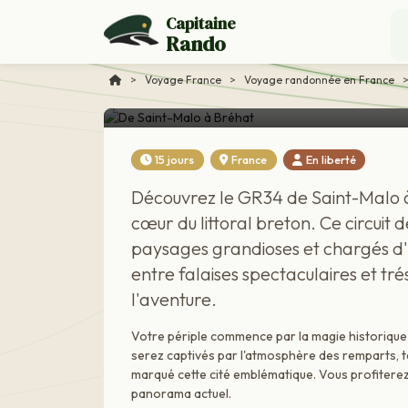
Capitaine
Rando
Voyage France
De Saint-Malo à Bréh
>
Voyage France
>
Voyage randonnée en France
15 jours
France
En liberté
Découvrez le GR34 de Saint-Malo à
cœur du littoral breton. Ce circuit 
paysages grandioses et chargés d'
entre falaises spectaculaires et tr
l'aventure.
Votre périple commence par la magie historique
serez captivés par l'atmosphère des remparts, t
marqué cette cité emblématique. Vous profitere
panorama actuel.