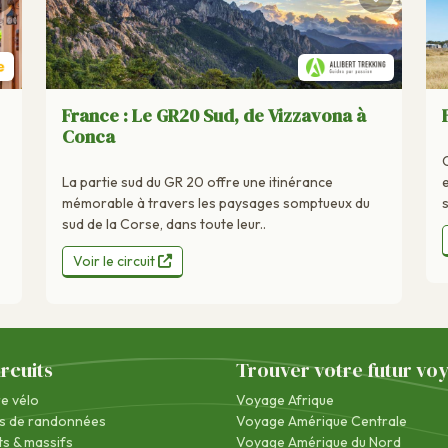
France : Le GR20 Sud, de Vizzavona à
Conca
La partie sud du GR 20 offre une itinérance
mémorable à travers les paysages somptueux du
sud de la Corse, dans toute leur..
Voir le circuit
ircuits
Trouver votre futur vo
re vélo
Voyage Afrique
s de randonnées
Voyage Amérique Centrale
s & massifs
Voyage Amérique du Nord