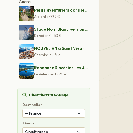
Petits aventuriers dans les Pyrénées - Voyage Pyrénées
Atalante · 729 €
Stage Mont Blanc, version "sport" en 5 jours
Kazaden · 1 150 €
NOUVEL AN à Saint Véran, confort haut perché
Chemins du Sud
Randonné Slovénie : Les Alpes Juliennes depuis Bohinj e
La Pèlerine · 1 220 €
Chercher un voyage
Destination
Thème