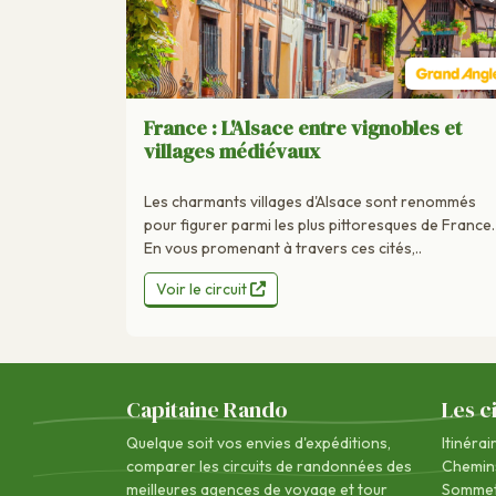
France : L'Alsace entre vignobles et
villages médiévaux
Les charmants villages d'Alsace sont renommés
pour figurer parmi les plus pittoresques de France.
En vous promenant à travers ces cités,..
Voir le circuit
Capitaine Rando
Les c
Quelque soit vos envies d'expéditions,
Itinérai
comparer les circuits de randonnées des
Chemin
meilleures agences de voyage
et tour
Sommet