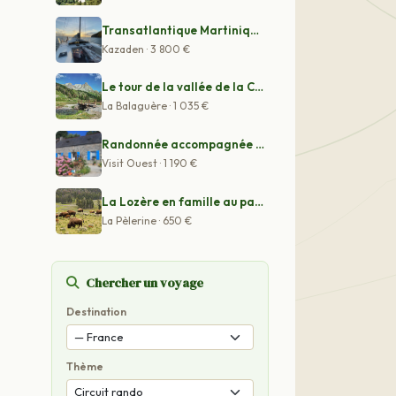
Transatlantique Martinique - La Rochelle en TS 42
Kazaden · 3 800 €
Le tour de la vallée de la Clarée
La Balaguère · 1 035 €
Randonnée accompagnée sur la Presqu'île de Crozon
Visit Ouest · 1 190 €
La Lozère en famille au pays des loups, des bisons, des
La Pèlerine · 650 €
Chercher un voyage
Destination
Thème