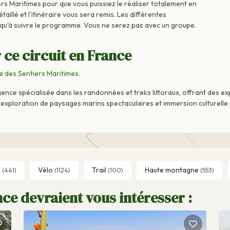
rs Maritimes pour que vous puissiez le réaliser totalement en
aillé et l'itinéraire vous sera remis. Les différentes
 qu'à suivre le programme. Vous ne serez pas avec un groupe.
 ce circuit en France
 des Sentiers Maritimes
.
nce spécialisée dans les randonnées et treks littoraux, offrant des e
ue exploration de paysages marins spectaculaires et immersion culturell
l
Vélo
Trail
Haute montagne
(441)
(1124)
(100)
(553)
ce devraient vous intéresser :