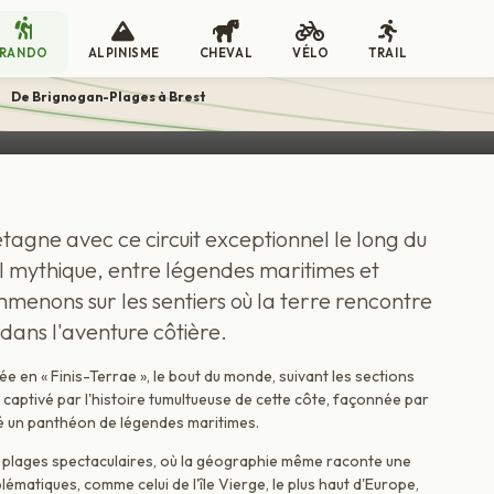
RANDO
ALPINISME
CHEVAL
VÉLO
TRAIL
à Brest
>
De Brignogan-Plages à Brest
CIRCUIT EN LIBERTÉ
agne avec ce circuit exceptionnel le long du
l mythique, entre légendes maritimes et
enons sur les sentiers où la terre rencontre
dans l'aventure côtière.
ée en « Finis-Terrae », le bout du monde, suivant les sections
captivé par l'histoire tumultueuse de cette côte, façonnée par
é un panthéon de légendes maritimes.
 plages spectaculaires, où la géographie même raconte une
ématiques, comme celui de l'île Vierge, le plus haut d'Europe,