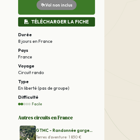
Vol non inclus
TÉLÉCHARGER LA FICHE
Durée
8 jours
en France
Pays
France
Voyage
Circuit rando
Type
En liberté (pas de groupe)
Difficulté
Facile
Autres circuits en France
GTMC - Randonnée gorges du Tarn - Randonnée Massif Cent
Terres d'aventure · 1 830 €