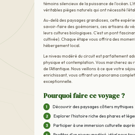
témoins silencieux de la puissance de l'océan. L
véritables pièges naturels qui ont nécessité l'ét
Au-delà des paysages grandioses, cette expérien
savoir-faire des goémoniers, ces artisans du vé
leurs cultures biologiques. C'est un pont fascinan
cultivée). Chaque étape vous offrira des momen
hébergement local.
Le niveau modéré du circuit est parfaitement ada
physique et contemplation. Vous marcherez au ry
de l'Atlantique. Nous veillons à ce que votre sé
enrichissant, vous offrant un panorama complet 
exceptionnelle.
Pourquoi faire ce voyage ?
Découvrir des paysages côtiers mythiques
Explorer l'histoire riche des phares et lég
Participer à une immersion culturelle aupr
Profiter d'un niveau modéré, idéal pour tous