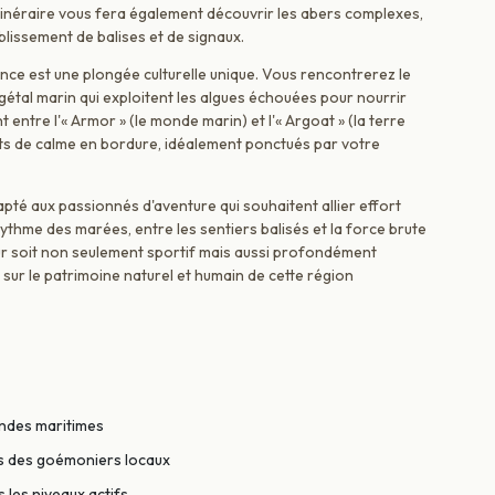
'itinéraire vous fera également découvrir les abers complexes,
ablissement de balises et de signaux.
ce est une plongée culturelle unique. Vous rencontrerez le
gétal marin qui exploitent les algues échouées pour nourrir
t entre l'« Armor » (le monde marin) et l'« Argoat » (la terre
ts de calme en bordure, idéalement ponctués par votre
pté aux passionnés d'aventure qui souhaitent allier effort
thme des marées, entre les sentiers balisés et la force brute
jour soit non seulement sportif mais aussi profondément
sur le patrimoine naturel et humain de cette région
endes maritimes
ès des goémoniers locaux
 les niveaux actifs