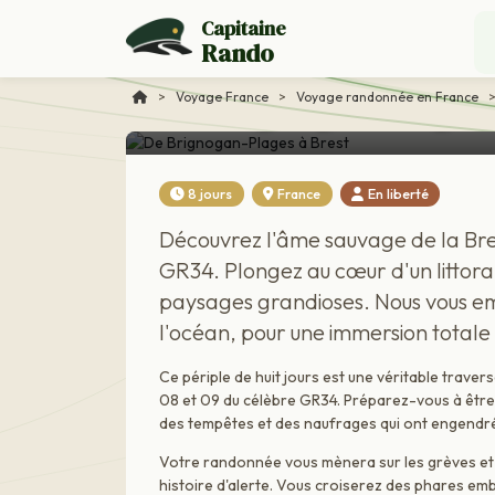
Capitaine
Rando
Voyage France
De Brignogan-Plages 
>
Voyage France
>
Voyage randonnée en France
8 jours
France
En liberté
Découvrez l'âme sauvage de la Bret
GR34. Plongez au cœur d'un littora
paysages grandioses. Nous vous emm
l'océan, pour une immersion totale 
Ce périple de huit jours est une véritable travers
08 et 09 du célèbre GR34. Préparez-vous à être 
des tempêtes et des naufrages qui ont engendr
Votre randonnée vous mènera sur les grèves et
histoire d'alerte. Vous croiserez des phares embl