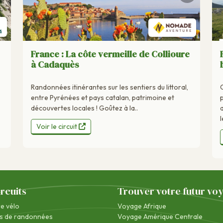
France : La côte vermeille de Collioure
à Cadaquès
Randonnées itinérantes sur les sentiers du littoral,
entre Pyrénées et pays catalan, patrimoine et
découvertes locales ! Goûtez à la..
l
Voir le circuit
ircuits
Trouver votre futur vo
re vélo
Voyage Afrique
s de randonnées
Voyage Amérique Centrale