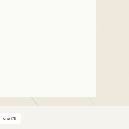
âne
(71)