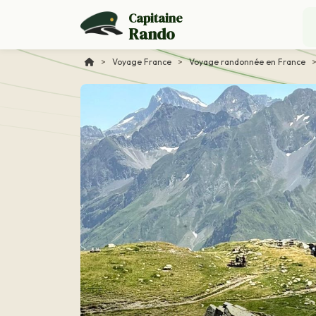
Capitaine
Rando
>
Voyage France
>
Voyage randonnée en France