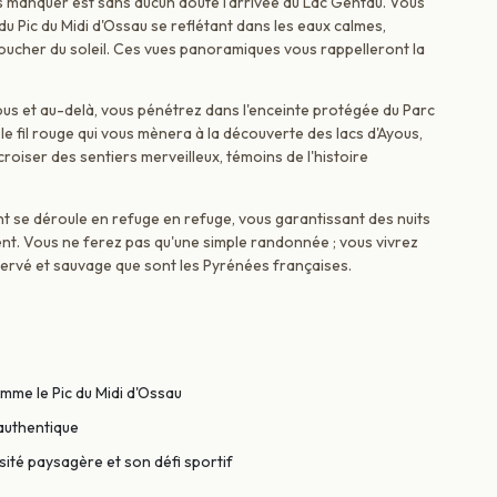
 manquer est sans aucun doute l'arrivée au Lac Gentau. Vous
du Pic du Midi d'Ossau se reflétant dans les eaux calmes,
oucher du soleil. Ces vues panoramiques vous rappelleront la
ous et au-delà, vous pénétrez dans l'enceinte protégée du Parc
le fil rouge qui vous mènera à la découverte des lacs d'Ayous,
roiser des sentiers merveilleux, témoins de l'histoire
nt se déroule en refuge en refuge, vous garantissant des nuits
nt. Vous ne ferez pas qu'une simple randonnée ; vous vivrez
ervé et sauvage que sont les Pyrénées françaises.
me le Pic du Midi d'Ossau
authentique
rsité paysagère et son défi sportif