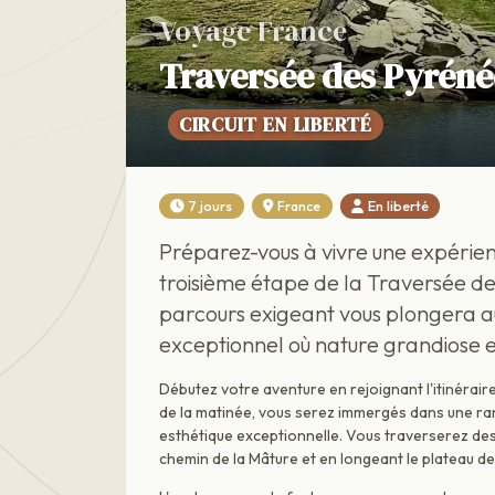
Voyage France
Traversée des Pyréné
CIRCUIT EN LIBERTÉ
7 jours
France
En liberté
Préparez-vous à vivre une expérie
troisième étape de la Traversée de
parcours exigeant vous plongera a
exceptionnel où nature grandiose et
Débutez votre aventure en rejoignant l'itinérair
de la matinée, vous serez immergés dans une ran
esthétique exceptionnelle. Vous traverserez des
chemin de la Mâture et en longeant le plateau d