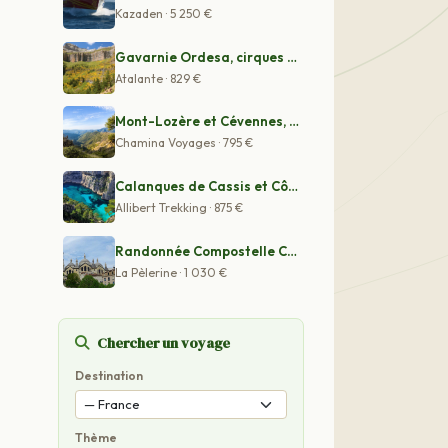
Kazaden · 5 250 €
Gavarnie Ordesa, cirques et canyons sans frontière - Vo
Atalante · 829 €
Mont-Lozère et Cévennes, séjour bien-être
Chamina Voyages · 795 €
Calanques de Cassis et Côte Bleue
Allibert Trekking · 875 €
Randonnée Compostelle Chemin de Vézelay de Limoges à Pé
La Pèlerine · 1 030 €
Chercher un voyage
Destination
Thème