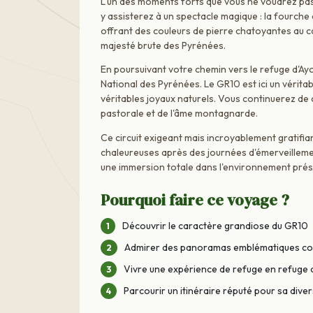
L'un des moments forts que vous ne voudrez pas
y assisterez à un spectacle magique : la fourche 
offrant des couleurs de pierre chatoyantes au c
majesté brute des Pyrénées.
En poursuivant votre chemin vers le refuge d'Ay
National des Pyrénées. Le GR10 est ici un véritab
véritables joyaux naturels. Vous continuerez de c
pastorale et de l'âme montagnarde.
Ce circuit exigeant mais incroyablement gratifia
chaleureuses après des journées d'émerveilleme
une immersion totale dans l'environnement prés
Pourquoi faire ce voyage ?
Découvrir le caractère grandiose du GR10
Admirer des panoramas emblématiques com
Vivre une expérience de refuge en refuge 
Parcourir un itinéraire réputé pour sa dive