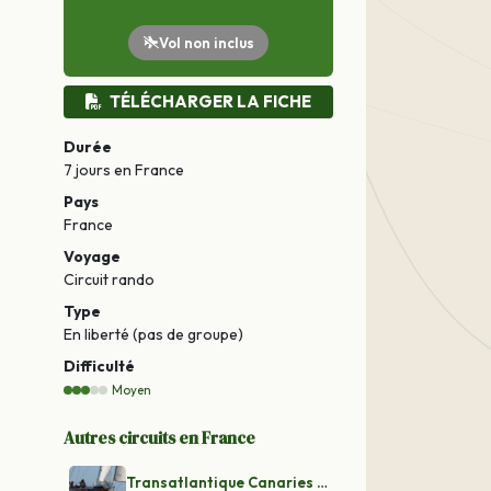
Vol non inclus
TÉLÉCHARGER LA FICHE
Durée
7 jours
en France
Pays
France
Voyage
Circuit rando
Type
En liberté (pas de groupe)
Difficulté
Moyen
Autres circuits en France
Transatlantique Canaries - Martinique en Jumbo 40'