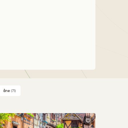
âne
(71)