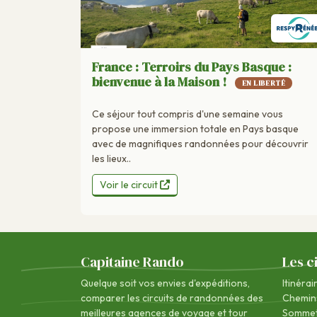
France : Terroirs du Pays Basque :
bienvenue à la Maison !
EN LIBERTÉ
Ce séjour tout compris d'une semaine vous
propose une immersion totale en Pays basque
avec de magnifiques randonnées pour découvrir
les lieux..
Voir le circuit
Capitaine Rando
Les c
Quelque soit vos envies d'expéditions,
Itinérai
comparer les circuits de randonnées des
Chemin
meilleures agences de voyage
et tour
Sommet