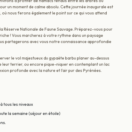
nvitons à profiter de hamacs tendus entre les arbres ou
pour un moment de calme absolu. Cette journée inaugurale est
al, où nous ferons également le point sur ce qui vous attend
e la Réserve Nationale de Faune Sauvage. Préparez-vous pour
riche ! Vous marcherez à votre rythme dans un paysage
ous partagerons avec vous notre connaissance approfondie
erver le vol majestueux du gypaète barbu planer au-dessus
e leur terrier, ou encore pique-niquer en contemplant un lac
exion profonde avec la nature et l'air pur des Pyrénées.
à tous les niveaux
ute la semaine (séjour en étoile)
ons.