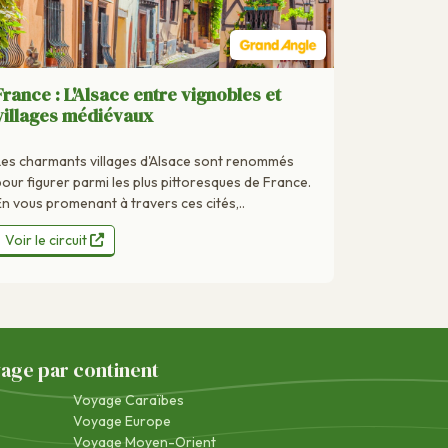
France : L'Alsace entre vignobles et
villages médiévaux
Les charmants villages d'Alsace sont renommés
pour figurer parmi les plus pittoresques de France.
En vous promenant à travers ces cités,..
Voir le circuit
yage par continent
Voyage Caraïbes
Voyage Europe
Voyage Moyen-Orient