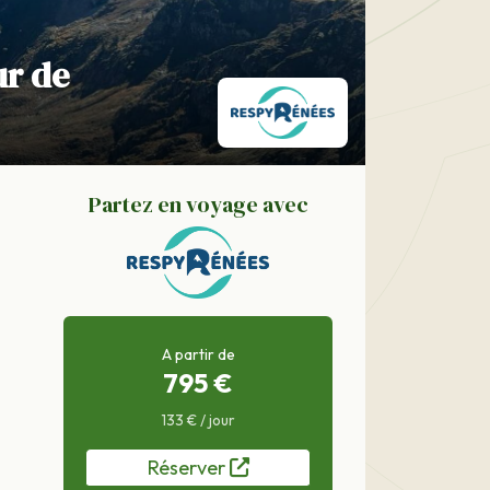
ur de
Partez en voyage avec
A partir de
795 €
133 € / jour
Réserver