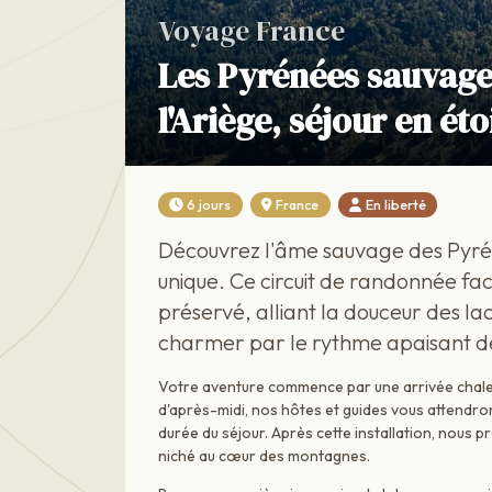
Voyage France
Les Pyrénées sauvage
l'Ariège, séjour en éto
6 jours
France
En liberté
Découvrez l'âme sauvage des Pyrén
unique. Ce circuit de randonnée fa
préservé, alliant la douceur des la
charmer par le rythme apaisant d
Votre aventure commence par une arrivée chaleure
d'après-midi, nos hôtes et guides vous attendro
durée du séjour. Après cette installation, nous p
niché au cœur des montagnes.