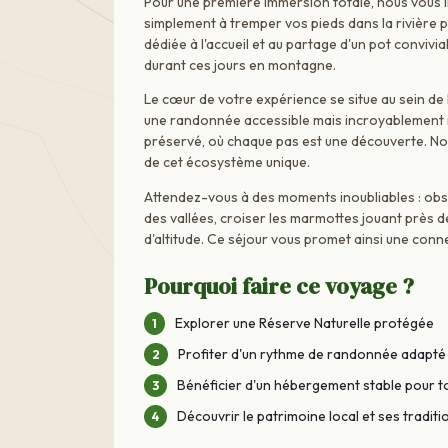
Pour une première immersion totale, nous vous i
simplement à tremper vos pieds dans la rivière 
dédiée à l'accueil et au partage d'un pot convivi
durant ces jours en montagne.
Le cœur de votre expérience se situe au sein d
une randonnée accessible mais incroyablement 
préservé, où chaque pas est une découverte. N
de cet écosystème unique.
Attendez-vous à des moments inoubliables : obs
des vallées, croiser les marmottes jouant près d
d'altitude. Ce séjour vous promet ainsi une conn
Pourquoi faire ce voyage ?
Explorer une Réserve Naturelle protégée
Profiter d'un rythme de randonnée adapté 
Bénéficier d'un hébergement stable pour to
Découvrir le patrimoine local et ses traditi