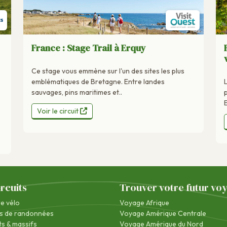
France : Stage Trail à Erquy
Ce stage vous emmène sur l'un des sites les plus
emblématiques de Bretagne. Entre landes
sauvages, pins maritimes et..
Voir le circuit
ircuits
Trouver votre futur vo
re vélo
Voyage Afrique
s de randonnées
Voyage Amérique Centrale
s & massifs
Voyage Amérique du Nord