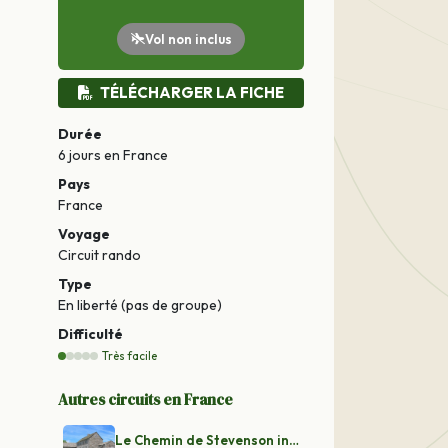
Vol non inclus
TÉLÉCHARGER LA FICHE
Durée
6 jours
en France
Pays
France
Voyage
Circuit rando
Type
En liberté (pas de groupe)
Difficulté
Très facile
Autres circuits en France
Le Chemin de Stevenson intégral en randonnée libertée