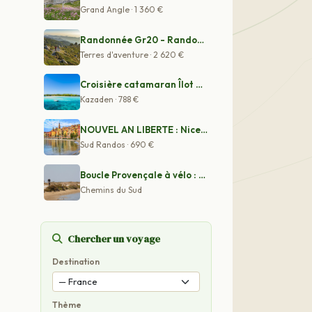
Grand Angle · 1 360 €
Randonnée Gr20 - Randonnée Aiguilles De Bavella - Trek
Terres d'aventure · 2 620 €
Croisière catamaran Îlot Gabriel - avec hôtesse
Kazaden · 788 €
NOUVEL AN LIBERTE : Nice, Villas et Jardins de la Côte
Sud Randos · 690 €
Boucle Provençale à vélo : d'Avignon aux Alpilles par l
Chemins du Sud
Chercher un voyage
Destination
Thème