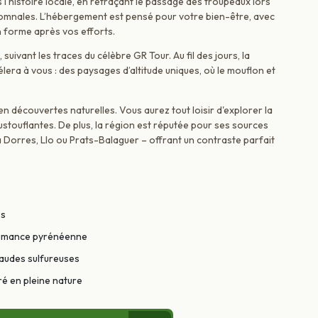
l'histoire locale, en retraçant le passage des troupeaux lors
omnales. L’hébergement est pensé pour votre bien-être, avec
n forme après vos efforts.
suivant les traces du célèbre GR Tour. Au fil des jours, la
era à vous : des paysages d’altitude uniques, où le mouflon et
 en découvertes naturelles. Vous aurez tout loisir d'explorer la
stouflantes. De plus, la région est réputée pour ses sources
à Dorres, Llo ou Prats-Balaguer – offrant un contraste parfait
és
nshumance pyrénéenne
haudes sulfureuses
é en pleine nature