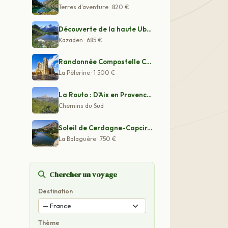
Terres d'aventure · 820 €
Découverte de la haute Ubaye et du Val Maïra
Kazaden · 685 €
Randonnée Compostelle Camino Francès de Leon à Santiago
La Pèlerine · 1 500 €
La Routo : D'Aix en Provence à Digne les Bains
Chemins du Sud
Soleil de Cerdagne-Capcir, pays des lacs et eaux chaude
La Balaguère · 750 €
Chercher un voyage
Destination
Thème