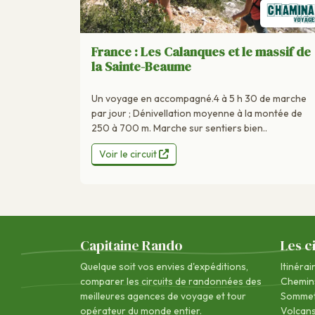
France : Les Calanques et le massif de
la Sainte-Beaume
Un voyage en accompagné.4 à 5 h 30 de marche
par jour ; Dénivellation moyenne à la montée de
250 à 700 m. Marche sur sentiers bien..
Voir le circuit
Capitaine Rando
Les c
Quelque soit vos envies d'expéditions,
Itinérai
comparer les circuits de randonnées des
Chemin
meilleures agences de voyage
et tour
Sommet
opérateur du monde entier.
Volcan