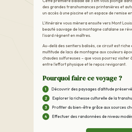
Cette première balade de 5 km vous plonge dans 
des grandes transhumances printanières et aut
un accès à une piscine et un espace de remise e
L'itinéraire vous mènera ensuite vers Mont Louis, 
beauté sauvage de la montagne catalane se révél
l’isard règnent en maîtres.
Au-delà des sentiers balisés, ce circuit est riche
multitude de lacs de montagne aux couleurs épou
chaudes sulfureuses – que vous pourrez visiter 
entre l'effort physique et le repos revigorant.
Pourquoi faire ce voyage ?
Découvrir des paysages d'altitude préserv
Explorer la richesse culturelle de la tra
Profiter du bien-être grâce aux sources c
Effectuer des randonnées de niveau modér