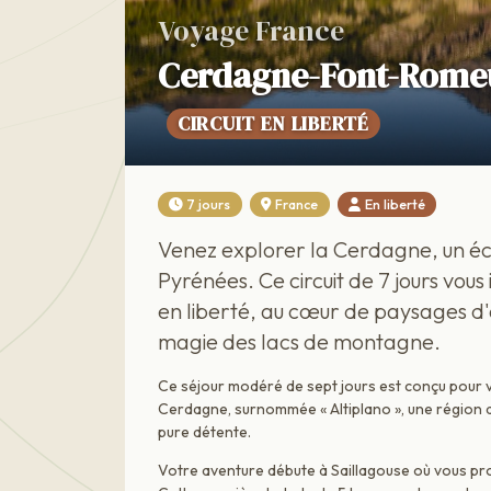
Voyage France
Cerdagne-Font-Romeu
CIRCUIT EN LIBERTÉ
7 jours
France
En liberté
Venez explorer la Cerdagne, un éc
Pyrénées. Ce circuit de 7 jours vou
en liberté, au cœur de paysages d'a
magie des lacs de montagne.
Ce séjour modéré de sept jours est conçu pour 
Cerdagne, surnommée « Altiplano », une région q
pure détente.
Votre aventure débute à Saillagouse où vous pro