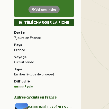
Vol non inclus
TÉLÉCHARGER LA FICHE
Durée
7 jours
en France
Pays
France
Voyage
Circuit rando
Type
En liberté (pas de groupe)
Difficulté
Facile
Autres circuits en France
RANDONNÉE PYRÉNÉES – GR10 CAUTERETS – NEOUVIELLE