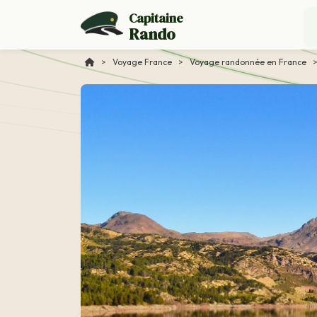
Capitaine
Rando
>
Voyage France
>
Voyage randonnée en France