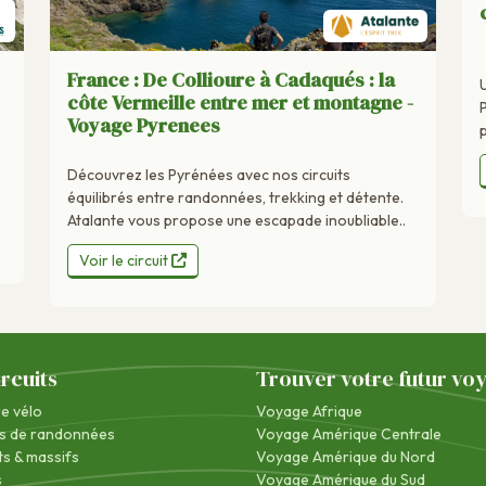
France : De Collioure à Cadaqués : la
côte Vermeille entre mer et montagne -
Voyage Pyrenees
Découvrez les Pyrénées avec nos circuits
équilibrés entre randonnées, trekking et détente.
Atalante vous propose une escapade inoubliable..
Voir le circuit
ircuits
Trouver votre futur vo
re vélo
Voyage Afrique
s de randonnées
Voyage Amérique Centrale
s & massifs
Voyage Amérique du Nord
s
Voyage Amérique du Sud