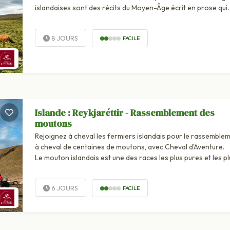
islandaises sont des récits du Moyen-Âge écrit en prose qui
relatent les aventures des premiers colons de l'Islande.
8 JOURS
FACILE
Islande : Reykjaréttir - Rassemblement des
moutons
Rejoignez à cheval les fermiers islandais pour le rassemble
à cheval de centaines de moutons, avec Cheval d'Aventure.
Le mouton islandais est une des races les plus pures et les pl
anciennes du monde. Depuis 1100 ans, ils sont élevés pour le
laine et leur...
6 JOURS
FACILE