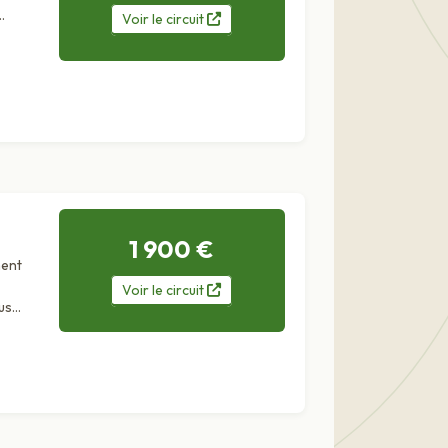
Voir
le
circuit
1 900 €
ment
Voir
le
circuit
us
ur