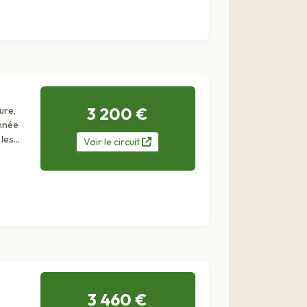
3 200 €
ure,
nnée
 les
Voir
le
circuit
3 460 €