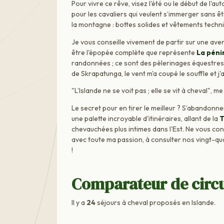
Pour vivre ce rêve, visez l'été ou le début de l'
pour les cavaliers qui veulent s’immerger sans ê
la montagne : bottes solides et vêtements techn
Je vous conseille vivement de partir sur une a
être l'épopée complète que représente
La péni
randonnées ; ce sont des pèlerinages équestres. 
de Skrapatunga, le vent m'a coupé le souffle et j'
"L’Islande ne se voit pas ; elle se vit à cheval", me
Le secret pour en tirer le meilleur ? S’abandonn
une palette incroyable d'itinéraires, allant de la
T
chevauchées plus intimes dans l'Est. Ne vous con
avec toute ma passion, à consulter nos vingt-qu
!
Comparateur de circui
Il y a
24
séjours à cheval proposés en Islande.