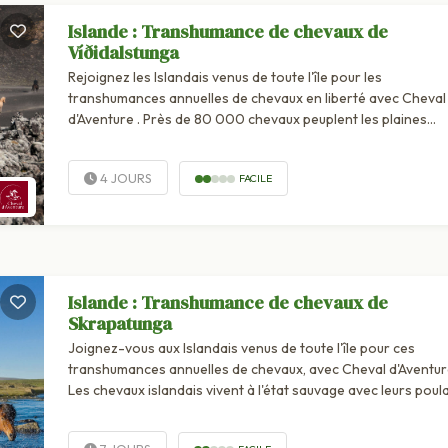
Islande : Transhumance de chevaux de
Víðidalstunga
Rejoignez les Islandais venus de toute l'île pour les
transhumances annuelles de chevaux en liberté avec Cheval
d'Aventure . Près de 80 000 chevaux peuplent les plaines
islandaises. Introduits par les Vikings lors de la colonisation
l’Islande au Xème siècle, les...
4 JOURS
FACILE
Islande : Transhumance de chevaux de
Skrapatunga
Joignez-vous aux Islandais venus de toute l'île pour ces
transhumances annuelles de chevaux, avec Cheval d'Aventur
Les chevaux islandais vivent à l'état sauvage avec leurs poul
durant les mois d'été sur les hautes terres de l'île. Ils sont
rassemblés à...