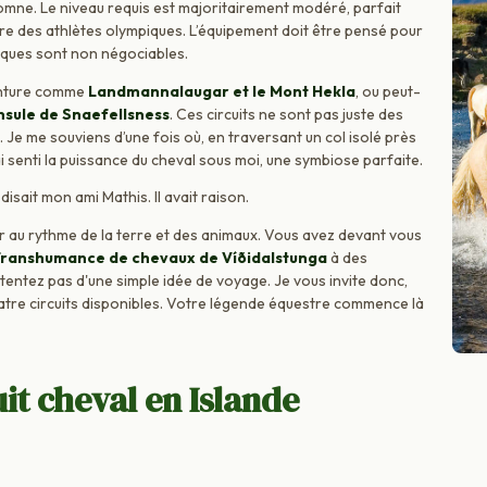
automne. Le niveau requis est majoritairement modéré, parfait
tre des athlètes olympiques. L’équipement doit être pensé pour
iques sont non négociables.
venture comme
Landmannalaugar et le Mont Hekla
, ou peut-
nsule de Snaefellsness
. Ces circuits ne sont pas juste des
Je me souviens d’une fois où, en traversant un col isolé près
ai senti la puissance du cheval sous moi, une symbiose parfaite.
 disait mon ami Mathis. Il avait raison.
er au rythme de la terre et des animaux. Vous avez devant vous
ranshumance de chevaux de Víðidalstunga
à des
tentez pas d'une simple idée de voyage. Je vous invite donc,
atre circuits disponibles. Votre légende équestre commence là
t cheval en Islande