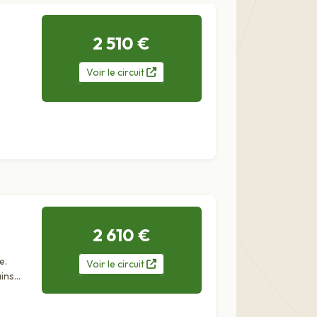
2 510 €
Voir
le
circuit
 de
2 610 €
e.
Voir
le
circuit
ains