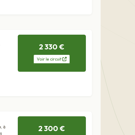
2 330 €
u
Voir
le
circuit
2 300 €
, à
as