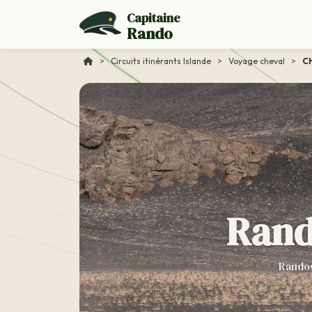
Capitaine
Rando
>
Circuits itinérants Islande
>
Voyage cheval
>
Ch
Rand
Randos