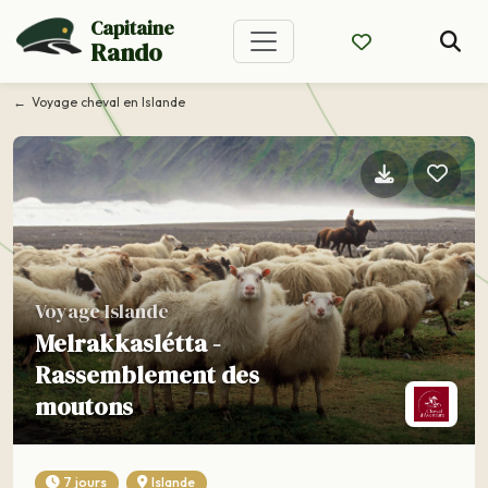
Capitaine
Rando
Voyage cheval en Islande
Voyage Islande
Melrakkaslétta -
Rassemblement des
moutons
7 jours
Islande