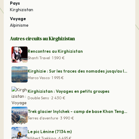
Pays
Kirghizistan
Voyage
Alpinisme
Autres circuits au Kirghizistan
Rencontres au Kirghizistan
Shanti Travel · 1 590 €
Kirghizie : Sur les traces des nomades jusqu'au lac Son
Marco Vasco · 1 995 €
Kirghizistan : Voyages en petits groupes
Double Sens · 2 430 €
Trek glacier Inylchek - camp de base Khan Tengri - Rand
Terres d'aventure · 3 990 €
Le pic Lénine (7134 m)
Allibert Trekking · 6 495 €