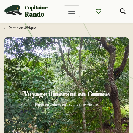
Capitaine
Rando
Partir en Afrique
Voyage itinérant en Guinée
Partir en Guinée en vacances aventure