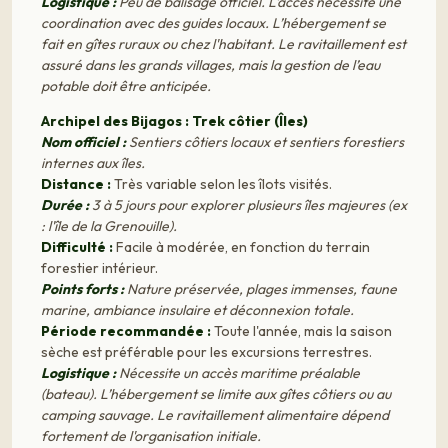
Logistique :
Peu de balisage officiel. L'accès nécessite une
coordination avec des guides locaux. L’hébergement se
fait en gîtes ruraux ou chez l'habitant. Le ravitaillement est
assuré dans les grands villages, mais la gestion de l’eau
potable doit être anticipée.
Archipel des Bijagos : Trek côtier (Îles)
Nom officiel :
Sentiers côtiers locaux et sentiers forestiers
internes aux îles.
Distance :
Très variable selon les îlots visités.
Durée :
3 à 5 jours pour explorer plusieurs îles majeures (ex
: l'île de la Grenouille).
Difficulté :
Facile à modérée, en fonction du terrain
forestier intérieur.
Points forts :
Nature préservée, plages immenses, faune
marine, ambiance insulaire et déconnexion totale.
Période recommandée :
Toute l'année, mais la saison
sèche est préférable pour les excursions terrestres.
Logistique :
Nécessite un accès maritime préalable
(bateau). L’hébergement se limite aux gîtes côtiers ou au
camping sauvage. Le ravitaillement alimentaire dépend
fortement de l'organisation initiale.