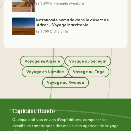
8 j · 1 399 € · Nomade Aventure
Astronomie nomade dans le désert de
l'Adrar - Voyage Mauritanie
8 j · 1 799 € · Atalante
Voyage en Algérie
Voyage au Sénégal
Voyage en Namibie
Voyage au Togo
Voyage au Rwanda
Capitaine Rando
Quelque soit vos envies d'expéditions, comparer les
circuits de randonnées des
meilleures agences de voyage