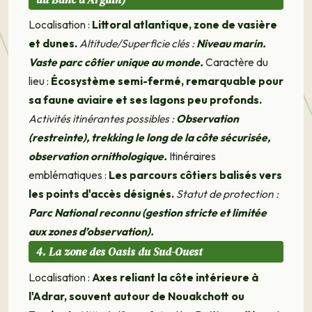
Localisation :
Littoral atlantique, zone de vasière
et dunes.
Altitude/Superficie clés :
Niveau marin.
Vaste parc côtier unique au monde.
Caractère du
lieu :
Écosystème semi-fermé, remarquable pour
sa faune aviaire et ses lagons peu profonds.
Activités itinérantes possibles :
Observation
(restreinte), trekking le long de la côte sécurisée,
observation ornithologique.
Itinéraires
emblématiques :
Les parcours côtiers balisés vers
les points d'accès désignés.
Statut de protection :
Parc National reconnu (gestion stricte et limitée
aux zones d’observation).
4. La zone des Oasis du Sud-Ouest
Localisation :
Axes reliant la côte intérieure à
l'Adrar, souvent autour de Nouakchott ou