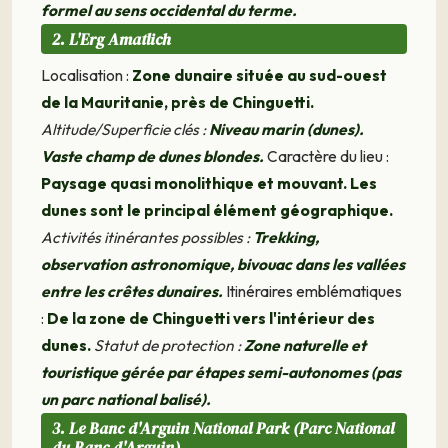
formel au sens occidental du terme.
2. L'Erg Amatlich
Localisation :
Zone dunaire située au sud-ouest
de la Mauritanie, près de Chinguetti.
Altitude/Superficie clés :
Niveau marin (dunes).
Vaste champ de dunes blondes.
Caractère du lieu :
Paysage quasi monolithique et mouvant. Les
dunes sont le principal élément géographique.
Activités itinérantes possibles :
Trekking,
observation astronomique, bivouac dans les vallées
entre les crêtes dunaires.
Itinéraires emblématiques
:
De la zone de Chinguetti vers l'intérieur des
dunes.
Statut de protection :
Zone naturelle et
touristique gérée par étapes semi-autonomes (pas
un parc national balisé).
3. Le Banc d'Arguin National Park (Parc National
du Banc d'Arguin)