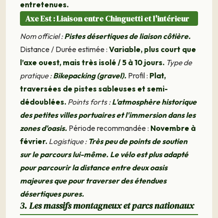
entretenues.
Axe Est : Liaison entre Chinguetti et l'intérieur
Nom officiel :
Pistes désertiques de liaison côtière.
Distance / Durée estimée :
Variable, plus court que
l’axe ouest, mais très isolé / 5 à 10 jours.
Type de
pratique :
Bikepacking (gravel).
Profil :
Plat,
traversées de pistes sableuses et semi-
dédoublées.
Points forts :
L'atmosphère historique
des petites villes portuaires et l'immersion dans les
zones d'oasis.
Période recommandée :
Novembre à
février.
Logistique :
Très peu de points de soutien
sur le parcours lui-même. Le vélo est plus adapté
pour parcourir la distance entre deux oasis
majeures que pour traverser des étendues
désertiques pures.
3. Les massifs montagneux et parcs nationaux