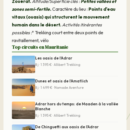
Zouérat.
Altitude/Superficie clés :
Petites vallées et
zones semi-fertile.
Caractère du lieu :
Points d'eau
vitaux (ouasis) qui structurent le mouvement
humain dans le désert.
Activités itinérantes
possibles :
* Trekking court entre deux points de
ravitaillement, vélo
Top circuits en Mauritanie
Les oasis de l'Adrar
8 j · 1 395 € · Allibert Trekking
Dunes et oasis de l'Amatlich
8 j · 1 499 € · Nomade Aventure
Adrar hors du temps: de Maaden à la vallée
Blanche
8 j · 1 395 € · Allibert Trekking
De Chinguetti aux oasis de l'Adrar