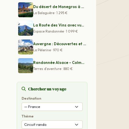
Du désert de Monegros à Zaragoza, la "Ville aux trois c
La Balaguère · 1 295 €
La Route des Vins avec vue imprenable sur la plaine d'A
Espace Randonnée · 1 099 €
Auvergne : Découvertes et randonnées au pays de Salers
La Pèlerine · 970 €
Randonnée Alsace - Colmar - Saint-Hippolyte
Terres d'aventure · 880 €
Chercher un voyage
Destination
Thème