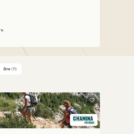
re.
âne
(71)