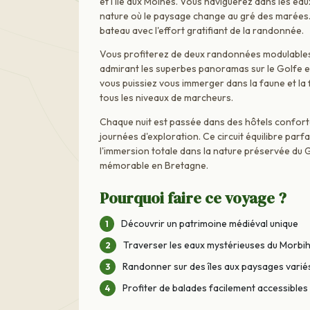
et l'Île aux Moines. Vous naviguerez dans les ea
nature où le paysage change au gré des marées.
bateau avec l'effort gratifiant de la randonnée.
Vous profiterez de deux randonnées modulables 
admirant les superbes panoramas sur le Golfe e
vous puissiez vous immerger dans la faune et la 
tous les niveaux de marcheurs.
Chaque nuit est passée dans des hôtels conforta
journées d'exploration. Ce circuit équilibre par
l'immersion totale dans la nature préservée du 
mémorable en Bretagne.
Pourquoi faire ce voyage ?
Découvrir un patrimoine médiéval unique
Traverser les eaux mystérieuses du Morbi
Randonner sur des îles aux paysages varié
Profiter de balades facilement accessibles 