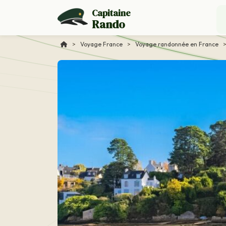
Capitaine
Rando
>
Voyage France
>
Voyage randonnée en France