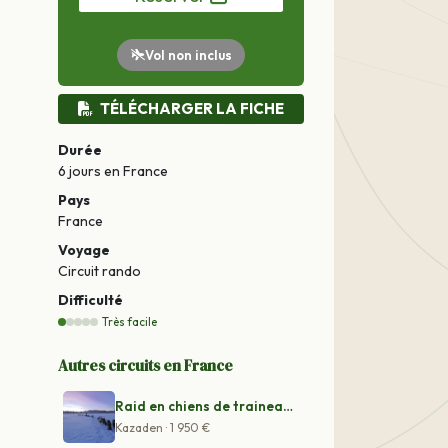
Vol non inclus
TÉLÉCHARGER LA FICHE
Durée
6 jours
en France
Pays
France
Voyage
Circuit rando
Difficulté
Très facile
Autres circuits en France
Raid en chiens de traineaux vers le lac Inari
Kazaden · 1 950 €