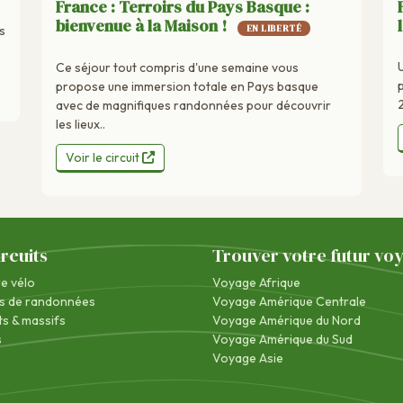
France : Terroirs du Pays Basque :
bienvenue à la Maison !
s
EN LIBERTÉ
Ce séjour tout compris d'une semaine vous
propose une immersion totale en Pays basque
avec de magnifiques randonnées pour découvrir
les lieux..
Voir le circuit
ircuits
Trouver votre futur vo
re vélo
Voyage Afrique
s de randonnées
Voyage Amérique Centrale
s & massifs
Voyage Amérique du Nord
s
Voyage Amérique du Sud
Voyage Asie