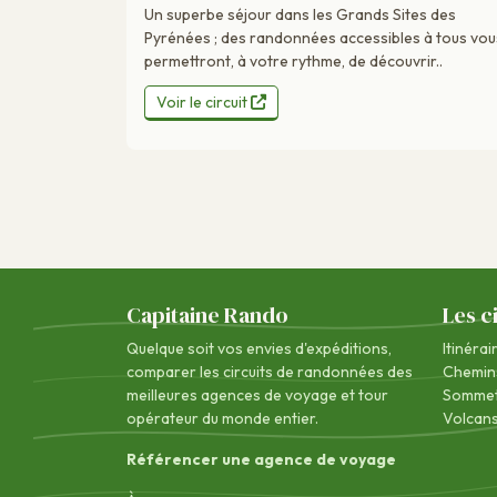
Un superbe séjour dans les Grands Sites des
Pyrénées ; des randonnées accessibles à tous vou
permettront, à votre rythme, de découvrir..
Voir le circuit
Capitaine Rando
Les c
Quelque soit vos envies d'expéditions,
Itinérai
comparer les circuits de randonnées des
Chemin
meilleures agences de voyage
et tour
Sommet
opérateur du monde entier.
Volcan
Référencer une agence de voyage