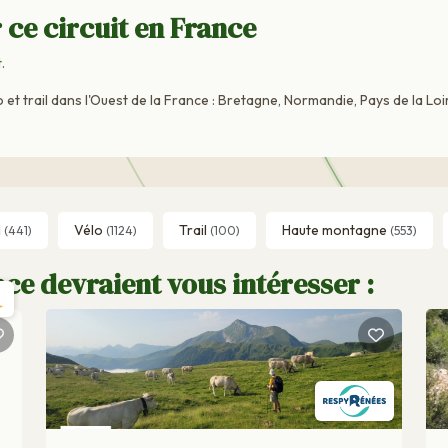
 ce circuit en France
t
.
et trail dans l'Ouest de la France : Bretagne, Normandie, Pays de la Loi
l
Vélo
Trail
Haute montagne
(441)
(1124)
(100)
(553)
ce devraient vous intéresser :