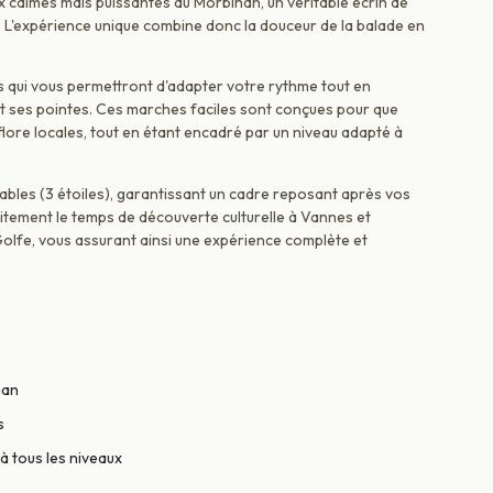
ux calmes mais puissantes du Morbihan, un véritable écrin de
 L'expérience unique combine donc la douceur de la balade en
qui vous permettront d'adapter votre rythme tout en
t ses pointes. Ces marches faciles sont conçues pour que
flore locales, tout en étant encadré par un niveau adapté à
bles (3 étoiles), garantissant un cadre reposant après vos
faitement le temps de découverte culturelle à Vannes et
Golfe, vous assurant ainsi une expérience complète et
han
s
à tous les niveaux