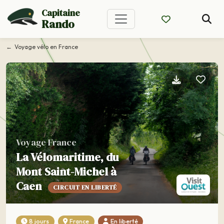
Capitaine
Rando
Voyage vélo en France
Voyage France
La Vélomaritime, du
Mont Saint-Michel à
Caen
CIRCUIT EN LIBERTÉ
8 jours
France
En liberté