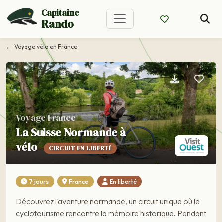
Capitaine
Rando
Voyage vélo en France
Voyage France
La Suisse Normande à
vélo
CIRCUIT EN LIBERTÉ
7 jours
France
En liberté
Découvrez l'aventure normande, un circuit unique où le
cyclotourisme rencontre la mémoire historique. Pendant