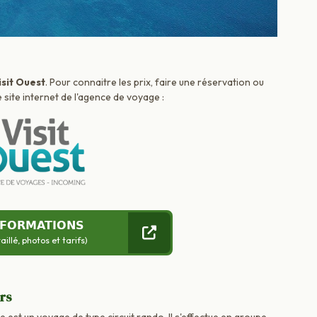
isit Ouest
. Pour connaitre les prix, faire une réservation ou
 site internet de l'agence de voyage :
NFORMATIONS
llé, photos et tarifs)
urs
e est un voyage de type circuit rando. Il s'effectue en groupe