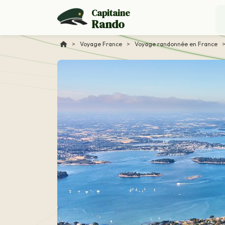
Capitaine
Rando
>
Voyage France
>
Voyage randonnée en France