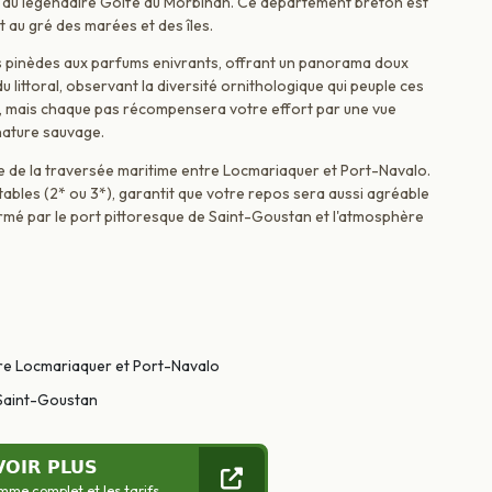
te du légendaire Golfe du Morbihan. Ce département breton est
 au gré des marées et des îles.
es pinèdes aux parfums enivrants, offrant un panorama doux
u littoral, observant la diversité ornithologique qui peuple ces
evé, mais chaque pas récompensera votre effort par une vue
nature sauvage.
ète de la traversée maritime entre Locmariaquer et Port-Navalo.
ables (2* ou 3*), garantit que votre repos sera aussi agréable
mé par le port pittoresque de Saint-Goustan et l'atmosphère
tre Locmariaquer et Port-Navalo
 Saint-Goustan
VOIR PLUS
mme complet et les tarifs