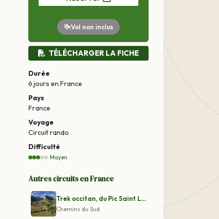
Vol non inclus
TÉLÉCHARGER LA FICHE
Durée
6 jours
en France
Pays
France
Voyage
Circuit rando
Difficulté
Moyen
Autres circuits en France
Trek occitan, du Pic Saint Loup aux balcons du Larzac
Chemins du Sud