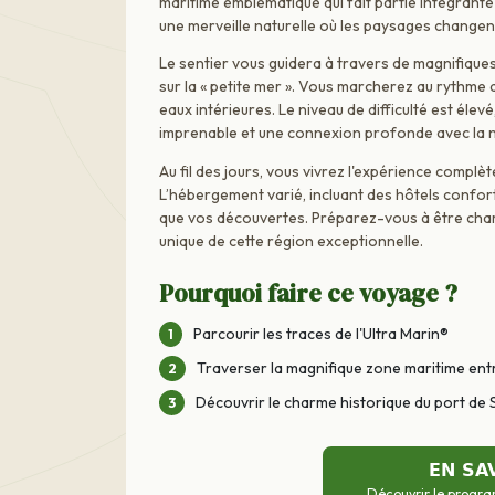
maritime emblématique qui fait partie intégran
une merveille naturelle où les paysages changent
Le sentier vous guidera à travers de magnifiqu
sur la « petite mer ». Vous marcherez au rythme d
eaux intérieures. Le niveau de difficulté est él
imprenable et une connexion profonde avec la 
Au fil des jours, vous vivrez l'expérience compl
L’hébergement varié, incluant des hôtels confort
que vos découvertes. Préparez-vous à être char
unique de cette région exceptionnelle.
Pourquoi faire ce voyage ?
Parcourir les traces de l'Ultra Marin®
Traverser la magnifique zone maritime en
Découvrir le charme historique du port de
EN SA
Découvrir le progra