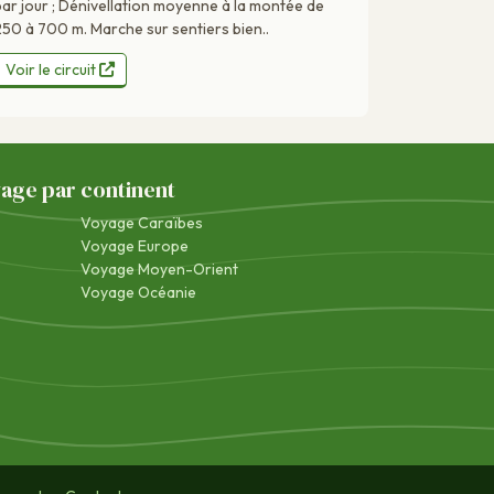
par jour ; Dénivellation moyenne à la montée de
250 à 700 m. Marche sur sentiers bien..
Voir le circuit
yage par continent
Voyage Caraïbes
Voyage Europe
Voyage Moyen-Orient
Voyage Océanie