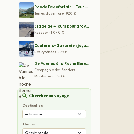
Rando Beaufortain - Tour Du Beaufortain
Terres d'aventure · 920 €
Stage de 4 jours pour gravir le Grand Paradis
Kazaden · 1 040 €
Cauterets-Gavarnie : joyaux des Pyrénées Centrales et P
ResPyrénées · 825 €
De Vannes à la Roche Bernard
Compagnie des Sentiers
Maritimes · 1 580 €
Chercher un voyage
Destination
Thème