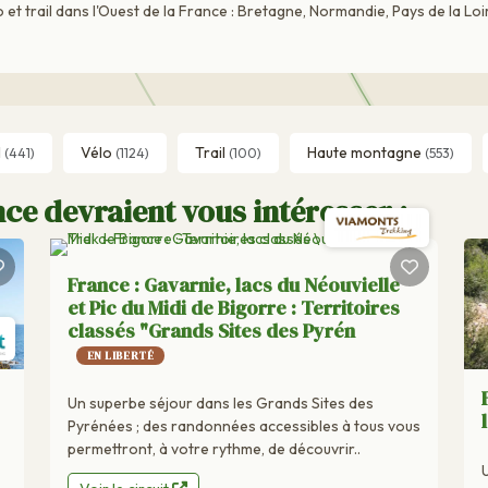
et trail dans l'Ouest de la France : Bretagne, Normandie, Pays de la Loi
l
Vélo
Trail
Haute montagne
(441)
(1124)
(100)
(553)
ce devraient vous intéresser :
France : Gavarnie, lacs du Néouvielle
et Pic du Midi de Bigorre : Territoires
classés "Grands Sites des Pyrén
EN LIBERTÉ
Un superbe séjour dans les Grands Sites des
Pyrénées ; des randonnées accessibles à tous vous
permettront, à votre rythme, de découvrir..